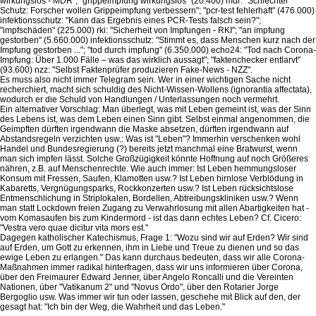
wirkungslos - MDR"; "grippeimpfung wirkungslos" (20.400) mdr: "Schlechter
Schutz: Forscher wollen Grippeimpfung verbessern"; "pcr-test fehlerhaft" (476.000)
infektionsschutz: "Kann das Ergebnis eines PCR-Tests falsch sein?";
"impfschäden" (225.000) rki: "Sicherheit von Impfungen - RKI"; "an impfung
gestorben" (5.660.000) infektionsschutz: "Stimmt es, dass Menschen kurz nach der
Impfung gestorben ..."; "tod durch impfung" (6.350.000) echo24: "Tod nach Corona-
Impfung: Über 1.000 Fälle – was das wirklich aussagt"; "faktenchecker entlarvt"
(93.600) nzz: "Selbst Faktenprüfer produzieren Fake-News - NZZ".
Es muss also nicht immer Telegram sein. Wer in einer wichtigen Sache nicht
recherchiert, macht sich schuldig des Nicht-Wissen-Wollens (ignorantia affectata),
wodurch er die Schuld von Handlungen / Unterlassungen noch vermehrt.
Ein alternativer Vorschlag: Man überlegt, was mit Leben gemeint ist, was der Sinn
des Lebens ist, was dem Leben einen Sinn gibt. Selbst einmal angenommen, die
Geimpften dürften irgendwann die Maske absetzen, dürften irgendwann auf
Abstandsregeln verzichten usw.: Was ist "Leben"? Immerhin verschenken wohl
Handel und Bundesregierung (?) bereits jetzt manchmal eine Bratwurst, wenn
man sich impfen lässt. Solche Großzügigkeit könnte Hoffnung auf noch Größeres
nähren, z.B. auf Menschenrechte. Wie auch immer: Ist Leben hemmungsloser
Konsum mit Fressen, Saufen, Klamotten usw.? Ist Leben hirnlose Verblödung in
Kabaretts, Vergnügungsparks, Rockkonzerten usw.? Ist Leben rücksichtslose
Entmenschlichung in Striplokalen, Bordellen, Abtreibungskliniken usw.? Wenn
man statt Lockdown freien Zugang zu Verwahrlosung mit allen Abartigkeiten hat -
vom Komasaufen bis zum Kindermord - ist das dann echtes Leben? Cf. Cicero:
"Vestra vero quae dicitur vita mors est."
Dagegen katholischer Katechismus, Frage 1: "Wozu sind wir auf Erden? Wir sind
auf Erden, um Gott zu erkennen, ihm in Liebe und Treue zu dienen und so das
ewige Leben zu erlangen." Das kann durchaus bedeuten, dass wir alle Corona-
Maßnahmen immer radikal hinterfragen, dass wir uns informieren über Corona,
über den Freimaurer Edward Jenner, über Angelo Roncalli und die Vereinten
Nationen, über "Vatikanum 2" und "Novus Ordo", über den Rotarier Jorge
Bergoglio usw. Was immer wir tun oder lassen, geschehe mit Blick auf den, der
gesagt hat: "Ich bin der Weg, die Wahrheit und das Leben."