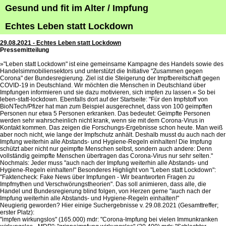
Gesund und fit im Alter / Impfung
Echtes Leben statt Lockdown
29.08.2021 - Echtes Leben statt Lockdown
Pressemitteilung
»"Leben statt Lockdown" ist eine gemeinsame Kampagne des Handels sowie des
Handelsimmobiliensektors und unterstützt die Initiative "Zusammen gegen
Corona" der Bundesregierung. Ziel ist die Steigerung der Impfbereitschaft gegen
COVID-19 in Deutschland. Wir möchten die Menschen in Deutschland über
Impfungen informieren und sie dazu motivieren, sich impfen zu lassen.« So bei
leben-statt-lockdown. Ebenfalls dort auf der Startseite: "Für den Impfstoff von
BioNTech/Pfizer hat man zum Beispiel ausgerechnet, dass von 100 geimpften
Personen nur etwa 5 Personen erkranken. Das bedeutet: Geimpfte Personen
werden sehr wahrscheinlich nicht krank, wenn sie mit dem Corona-Virus in
Kontakt kommen. Das zeigen die Forschungs-Ergebnisse schon heute. Man weiß
aber noch nicht, wie lange der Impfschutz anhält. Deshalb musst du auch nach der
Impfung weiterhin alle Abstands- und Hygiene-Regeln einhalten! Die Impfung
schützt aber nicht nur geimpfte Menschen selbst, sondern auch andere: Denn
vollständig geimpfte Menschen übertragen das Corona-Virus nur sehr selten."
Nochmals: Jeder muss "auch nach der Impfung weiterhin alle Abstands- und
Hygiene-Regeln einhalten!" Besonderes Highlight von "Leben statt Lockdown":
"Faktencheck: Fake News über Impfungen - Wir beantworten Fragen zu
Impfmythen und Verschwörungstheorien". Das soll animieren, dass alle, die
Handel und Bundesregierung blind folgen, von Herzen gerne "auch nach der
Impfung weiterhin alle Abstands- und Hygiene-Regeln einhalten!"
Neugierig geworden? Hier einige Suchergebnisse v. 29.08.2021 (Gesamttreffer;
erster Platz):
"impfen wirkungslos" (165.000) mdr: "Corona-Impfung bei vielen Immunkranken