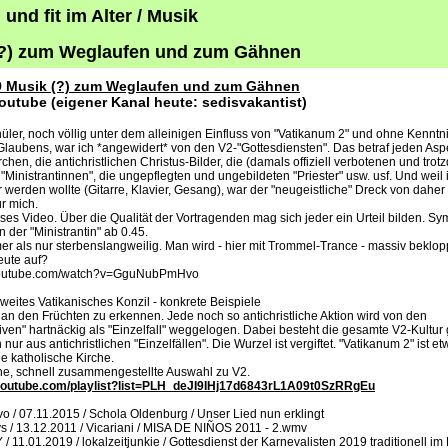
und fit im Alter / Musik
(?) zum Weglaufen und zum Gähnen
9 Musik (?) zum Weglaufen und zum Gähnen
Youtube (eigener Kanal heute: sedisvakantist)
üler, noch völlig unter dem alleinigen Einfluss von "Vatikanum 2" und ohne Kenntn
Glaubens, war ich *angewidert* von den V2-"Gottesdiensten". Das betraf jeden Aspe
chen, die antichristlichen Christus-Bilder, die (damals offiziell verbotenen und trot
"Ministrantinnen", die ungepflegten und ungebildeten "Priester" usw. usf. Und weil 
 werden wollte (Gitarre, Klavier, Gesang), war der "neugeistliche" Dreck von dahe
r mich.
ieses Video. Über die Qualität der Vortragenden mag sich jeder ein Urteil bilden. S
 der "Ministrantin" ab 0.45.
mer als nur sterbenslangweilig. Man wird - hier mit Trommel-Trance - massiv beklo
eute auf?
.youtube.com/watch?v=GguNubPmHvo
 Zweites Vatikanisches Konzil - konkrete Beispiele
 an den Früchten zu erkennen. Jede noch so antichristliche Aktion wird von den
iven" hartnäckig als "Einzelfall" weggelogen. Dabei besteht die gesamte V2-Kultur
 nur aus antichristlichen "Einzelfällen". Die Wurzel ist vergiftet. "Vatikanum 2" ist et
e katholische Kirche.
ine, schnell zusammengestellte Auswahl zu V2.
youtube.com/playlist?list=PLH_deJI9IHj17d6843rL1A09t0SzRRgEu
 07.11.2015 / Schola Oldenburg / Unser Lied nun erklingt
/ 13.12.2011 / Vicariani / MISA DE NIÑOS 2011 - 2.wmv
 11.01.2019 / lokalzeitjunkie / Gottesdienst der Karnevalisten 2019 traditionell i