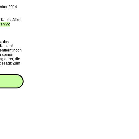
ember 2014
 Kaets, Jäkel
gsh v2
, ihre
 Kotzen!
entfernt noch
h seinen
g derer, die
 gesagt: Zum