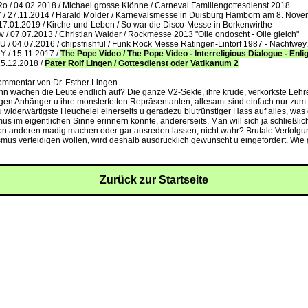
/ 04.02.2018 / Michael grosse Klönne / Carneval Familiengottesdienst 2018
/ 27.11.2014 / Harald Molder / Karnevalsmesse in Duisburg Hamborn am 8. Nov
 17.01.2019 / Kirche-und-Leben / So war die Disco-Messe in Borkenwirthe
 07.07.2013 / Christian Walder / Rockmesse 2013 "Olle ondoscht - Olle gleich"
 04.07.2016 / chipsfrishful / Funk Rock Messe Ratingen-Lintorf 1987 - Nachtwey,
/ 15.11.2017 /
The Pope Video / The Pope Video - Interreligious Dialogue - Enli
15.12.2018 /
Pater Rolf Lingen / Gottesdienst oder Vatikanum 2
ommentar von Dr. Esther Lingen
ann wachen die Leute endlich auf? Die ganze V2-Sekte, ihre krude, verkorkste Lehre
en Anhänger u ihre monsterfetten Repräsentanten, allesamt sind einfach nur zum
u widerwärtigste Heuchelei einerseits u geradezu blutrünstiger Hass auf alles, was 
us im eigentlichen Sinne erinnern könnte, andererseits. Man will sich ja schließlic
 von anderen madig machen oder gar ausreden lassen, nicht wahr? Brutale Verfolgun
smus verteidigen wollen, wird deshalb ausdrücklich gewünscht u eingefordert. Wie
Zurück zur Startseite