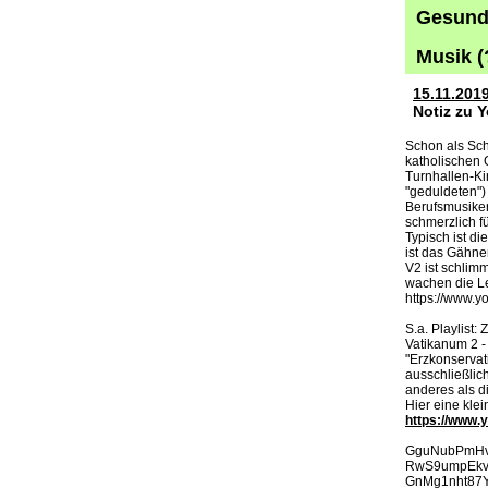
Gesund 
Musik 
15.11.201
Notiz zu 
Schon als Sch
katholischen 
Turnhallen-Kir
"geduldeten") 
Berufsmusiker
schmerzlich fü
Typisch ist d
ist das Gähnen
V2 ist schlim
wachen die L
https://www
S.a. Playlist:
Vatikanum 2 -
"Erzkonservat
ausschließlich
anderes als di
Hier eine kle
https://www.
GguNubPmHvo /
RwS9umpEkvs 
GnMg1nht87Y /