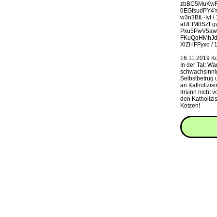
zbBC5MuKwRo 
0EGfsudPY4Y 
w3n3BtL-IyI /
aUEfM8SZFgw /
Pxu5PwV5awU /
FKuQqHMhJdY 
XiZi-lFFyxo / 
16.11.2019 K
In der Tat: W
schwachsinnig
Selbstbetrug 
an Katholizism
Irrsinn nicht
den Katholizi
Kotzen!