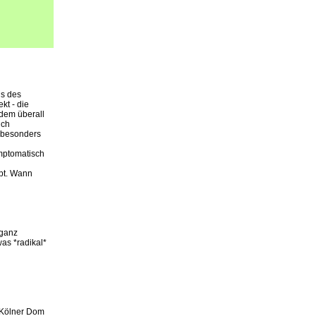
is des
kt - die
zdem überall
ich
r besonders
ymptomatisch
ppt. Wann
 ganz
was *radikal*
m Kölner Dom