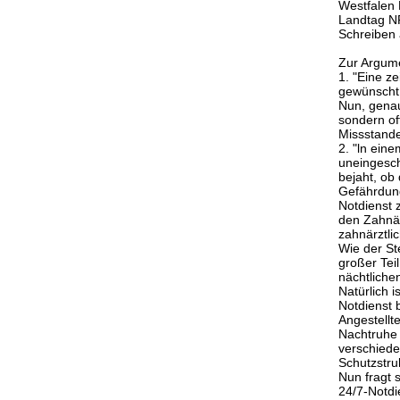
Westfalen 
Landtag NR
Schreiben 
Zur Argume
1. "Eine ze
gewünscht,
Nun, genau
sondern of
Missstandes
2. "ln ein
uneingesch
bejaht, ob
Gefährdung
Notdienst 
den Zahnär
zahnärztli
Wie der St
großer Tei
nächtlichen
Natürlich 
Notdienst 
Angestellt
Nachtruhe 
verschieden
Schutzstruk
Nun fragt 
24/7-Notdi