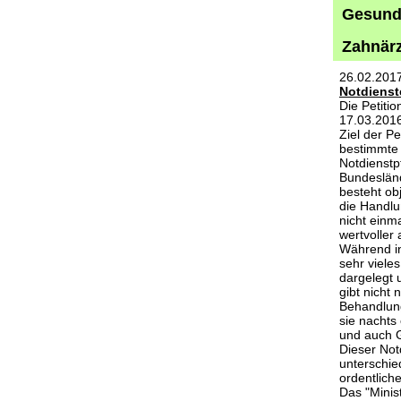
Gesund 
Zahnärz
26.02.201
Notdienst
Die Petiti
17.03.2016 
Ziel der P
bestimmte 
Notdienstpf
Bundesländ
besteht ob
die Handlu
nicht einm
wertvoller
Während ins
sehr vieles
dargelegt 
gibt nicht
Behandlung
sie nachts
und auch G
Dieser Not
unterschie
ordentlich
Das "Minis