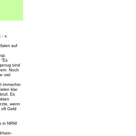
- v.
tfalen auf
esp.
 "Es
 genug sind
udem: Noch
r viel
ht immerhin
ielen klar
änzt. Es
nkten
rzte, wenn
 oft Geld
ch in NRW
drhein-