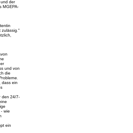
 und der
das MGEPA-
tentin
 zulässig."
tzlich,
avon
ine
der
ss und von
ch die
 Probleme.
 dass ein
es
r den 24/7-
eine
ige
 - wie
n
pt ein