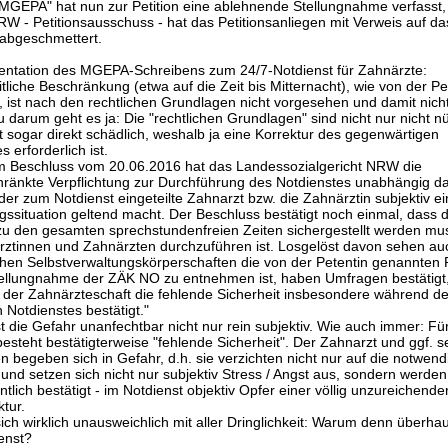
MGEPA" hat nun zur Petition eine ablehnende Stellungnahme verfasst,
W - Petitionsausschuss - hat das Petitionsanliegen mit Verweis auf 
abgeschmettert.
ntation des MGEPA-Schreibens zum 24/7-Notdienst für Zahnärzte:
itliche Beschränkung (etwa auf die Zeit bis Mitternacht), wie von der Pe
 ist nach den rechtlichen Grundlagen nicht vorgesehen und damit nicht
 darum geht es ja: Die "rechtlichen Grundlagen" sind nicht nur nicht nü
t sogar direkt schädlich, weshalb ja eine Korrektur des gegenwärtigen
 erforderlich ist.
em Beschluss vom 20.06.2016 hat das Landessozialgericht NRW die
ränkte Verpflichtung zur Durchführung des Notdienstes unabhängig d
 der zum Notdienst eingeteilte Zahnarzt bzw. die Zahnärztin subjektiv e
ssituation geltend macht. Der Beschluss bestätigt noch einmal, dass 
zu den gesamten sprechstundenfreien Zeiten sichergestellt werden mu
ztinnen und Zahnärzten durchzuführen ist. Losgelöst davon sehen au
chen Selbstverwaltungskörperschaften die von der Petentin genannten
ellungnahme der ZÄK NO zu entnehmen ist, haben Umfragen bestätigt,
l der Zahnärzteschaft die fehlende Sicherheit insbesondere während d
 Notdienstes bestätigt."
ist die Gefahr unanfechtbar nicht nur rein subjektiv. Wie auch immer: Fü
besteht bestätigterweise "fehlende Sicherheit". Der Zahnarzt und ggf. s
en begeben sich in Gefahr, d.h. sie verzichten nicht nur auf die notwend
und setzen sich nicht nur subjektiv Stress / Angst aus, sondern werden
tlich bestätigt - im Notdienst objektiv Opfer einer völlig unzureichende
tur.
sich wirklich unausweichlich mit aller Dringlichkeit: Warum denn überhau
enst?