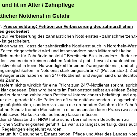
und fit im Alter / Zahnpflege
tlicher Notdienst in Gefahr
7:
Pressemeldung: Petition zur Verbesserung des zahnärztlichen
es gescheitert
on zur Verbesserung des zahnärztlichen Notdienstes - zahnschmerzen.tk 
ist gescheitert.
etition war es, "dass der zahnärztliche Notdienst auch in Nordrhein-Wes
Zeiten eingeschränkt wird und insbesondere nach Mitternacht keine
licht mehr für Zahnärzte besteht." Bereits ein Blick in andere Länder r
er - wo es eben keinen solchen Notdienst gibt - beweist unanfechtbar:
jektiv ohnehin keine Notwendigkeit für einen Zwangsnotdienst, und oft
ngsmöglichkeiten im Notdienst stark eingeschränkt" (Petitionstext). Z
al Augenärzte haben einen 24/7-Notdienst, und Augen sind unanfechtba
 als Zähne.
ofern nichts wirklich für eine Pflicht zum 24/7-Notdienst spricht, spric
 klar dagegen. Dies wird bereits im Petitionstext selbst an einigen Beisp
und zudem von zahlreichen Petitions-Unterzeichnern bekräftigt und erg
 nur die - gerade für die Patienten oft sehr enttäuschenden - eingeschrä
smöglichkeiten, sondern v.a. auch die drohenden Gefahren für Zahnä
 ohne Schutz fremde Menschen in eine ansonsten leere Praxis (wo sich
old sowie Narkotika etc. befinden) lassen müssen.
dienst-Missstand in NRW hatte schon bei mehreren Betroffenen zu
dlichen Schwierigkeiten geführt. Es war also längst überfällig, dass au
e Regelungen eingeführt würden.
terium für Gesundheit, Emanzipation, Pflege und Alter des Landes Nor