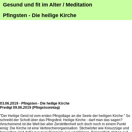
Gesund und fit im Alter / Meditation
Pfingsten - Die heilige Kirche
03.06.2019 - Pfingsten - Die heilige Kirche
Predigt 09.06.2019 (Pfingstsonntag)
"Der Heilige Geist ist vom ersten Pfingsttage an die Seele der heiligen Kirche." So
schreibt der Schott über das Pfingsfest. Heilige Kirche - darf man das sagen?
Anscheinend ist die Welt bei aller Zerstrittenheit sich doch noch in einem Punkt
einig: Die Kirche ist eine Verbrecherorganisation. Stichwörter wie Kreuzzüge und