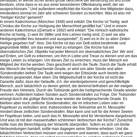
behauptet, er werde sicher jenes große Geschenk der Beharrung bis ans Ende
besitzen, ohne dass er es aus einer besonderen Offenbarung weiß, der sei
ausgeschlossen." Und außerdem verpflichtet die Kirche alle ihre Mitglieder dazu,
mindestens einmal im Jahr alle schweren Sünden zu beichten. Was ist also mit
"heiliger Kirche" gemeint?
In einem Katechismus (München 1948) wird erklärt: Die Kirche ist "heilig: weil
Christus die Kirche zur Heiligung der Menschheit gestiftet hat." Und in einem
anderen Katechismus ((Deharb e 1892) wird erklärt: "Die römisch-katholische
Kirche ist heilig, 1) weil ihr Stifter und ihre Lehren heilig sind; 2) weil sie alle
Heiligungsmittel treu bewahrt und ausspendet"; 3) weil es in ihr zu allen Zeiten
Heilige gegeben hat". Also: Die Kirche ist das von Gott selbst bestimmte und
gegründete Mittel, um das ewige Heil zu erlangen. Die Kirche hat ein
übernatürliches Ziel. Objektiv hat jeder Mensch ein übernatürliches Ziel: Wir sind
auf Erden, um Gott zu erkennen, um ihm in Liebe und Treue zu dienen und um das
ewige Leben zu erlangen. Um dieses Ziel zu erreichen, muss der Mensch ein
Mitglied der Kirche werden. Dies geschieht durch die Taufe. Durch die Taufe erhält
der Mensch die heiligmachende Gnade, er wird von aller Sünde und allen
Sündenstrafen befreit. Die Taufe wird wegen der Erbsünde auch bereits den
Kindern gespendet. Aber eben: Die Mitgliedschaft in der Kirche ist nicht die
Garantie dafür, dass der Getaufte, d.h. der wiedergeborene und gerechtfertigte
Mensch, auch tatsächlich zu denen gehört, die dereinst teilhaben an der ewigen
Freude des Himmels. Durch die Todsünde geht die heiligmachende Gnade wieder
verloren. Außerdem haben Sünden auch Sündenstrafen zur Folge. Der Todsünder
erlangt durch die gültige Beichte zwar wieder die heiligmachende Gnade. Es
bleiben aber noch zeitliche Sündenstrafen, die im irdischen Leben oder im
Fegefeuer zu verbüßen sind. Insbesondere die Teilnahme am hl. Messopfer
mindert diese zeitlichen Sündenstrafen. Man kann und soll für die Armen Seelen
im Fegefeuer beten, und auch das hl. Messopfer wird für Verstorbene dargebracht.
Und was ist mit den massenhaften schlimmen Verbrechen der Kirche? Zunächst
sollte man die Berechtigung der Vorwürfe überprüfen. Sofern es sich um bloße
Verleumdungen handelt, sollte man dagegen seine Stimme erheben. Und die
tatsächlichen Verbrechen müssen uns mahnen und warnen, dass auch wir ganz