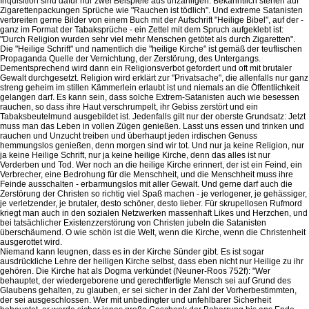
Inquisition sind dafür nur zwei Beispiele aus unzähligen. Bekanntlich stehen auf
Zigarettenpackungen Sprüche wie "Rauchen ist tödlich". Und extreme Satanisten
verbreiten gerne Bilder von einem Buch mit der Aufschrift "Heilige Bibel", auf der -
ganz im Format der Tabaksprüche - ein Zettel mit dem Spruch aufgeklebt ist:
"Durch Religion wurden sehr viel mehr Menschen getötet als durch Zigaretten".
Die "Heilige Schrift" und namentlich die "heilige Kirche" ist gemäß der teuflischen
Propaganda Quelle der Vernichtung, der Zerstörung, des Untergangs.
Dementsprechend wird dann ein Religionsverbot gefordert und oft mit brutaler
Gewalt durchgesetzt. Religion wird erklärt zur "Privatsache", die allenfalls nur ganz
streng geheim im stillen Kämmerlein erlaubt ist und niemals an die Öffentlichkeit
gelangen darf. Es kann sein, dass solche Extrem-Satanisten auch wie besessen
rauchen, so dass ihre Haut verschrumpelt, ihr Gebiss zerstört und ein
Tabaksbeutelmund ausgebildet ist. Jedenfalls gilt nur der oberste Grundsatz: Jetzt
muss man das Leben in vollen Zügen genießen. Lasst uns essen und trinken und
rauchen und Unzucht treiben und überhaupt jeden irdischen Genuss
hemmungslos genießen, denn morgen sind wir tot. Und nur ja keine Religion, nur
ja keine Heilige Schrift, nur ja keine heilige Kirche, denn das alles ist nur
Verderben und Tod. Wer noch an die heilige Kirche erinnert, der ist ein Feind, ein
Verbrecher, eine Bedrohung für die Menschheit, und die Menschheit muss ihre
Feinde ausschalten - erbarmungslos mit aller Gewalt. Und gerne darf auch die
Zerstörung der Christen so richtig viel Spaß machen - je verlogener, je gehässiger,
je verletzender, je brutaler, desto schöner, desto lieber. Für skrupellosen Rufmord
kriegt man auch in den sozialen Netzwerken massenhaft Likes und Herzchen, und
bei tatsächlicher Existenzzerstörung von Christen jubeln die Satanisten
überschäumend. O wie schön ist die Welt, wenn die Kirche, wenn die Christenheit
ausgerottet wird.
Niemand kann leugnen, dass es in der Kirche Sünder gibt. Es ist sogar
ausdrückliche Lehre der heiligen Kirche selbst, dass eben nicht nur Heilige zu ihr
gehören. Die Kirche hat als Dogma verkündet (Neuner-Roos 752f): "Wer
behauptet, der wiedergeborene und gerechtfertigte Mensch sei auf Grund des
Glaubens gehalten, zu glauben, er sei sicher in der Zahl der Vorherbestimmten,
der sei ausgeschlossen. Wer mit unbedingter und unfehlbarer Sicherheit