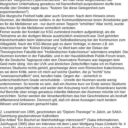
liturgischen Unterhaltung geradezu mit Narrenfreiheit ausprobieren durfte bzw.
mußte (der Direktor sagte dazu: "Nutzen Sie diese Gelegenheit zum
experimentieren!").
Die liturgische Freiheit hatte aber auch Grenzen: Nach dem Hinweis eines
Alumnen, die Meßdiener sollten» in der Kommunitätsmesse knien (Kniebänke gab
es für die Meßdiener am - nur durch einen Teppich "erhöhten" Altar nicht), wurde
das Knien für die Meßdiener einheitlich verboten.
Ferner wurde der Kontakt zur KSG zumindest insofern aufgedrängt, als die
Teilnahme an der dortigen Messe ausdrücklich erwünscht war. Dort gehörten
Händchenhalten beim Vaterunser und Selbstbedienung bei der Kommunion zum
Alltagsbild. Nach der KSG-Messe gab es dann Vorträge, in denen z.B. ein
Unterzeichner der "Kölner Erklärung" zu Wort kam oder der Dekan der
Theologischen Fakultät den "Holländischen Katechismus" wärmstens empfahl. Die
Alumnen konnten in der Fakultäts- und in der Hausbibliothek Publik-Forum lesen,
für die Deutsche Tagespost oder den Osservatore Romano war dagegen kein
Geld mehr übrig. Von der UVK und ähnlichen Zeitschriften habe ich im Rahmen
meines Studiums nichts gehört, geschweige denn vom Römischen Katechismus,
es sei denn Kritik, wenn ich mich auf solche Quellen, die ja "rechts" bzw.
"unwissenschaftlich" sind, berufen habe. Gegen die – sicherlich in
unterschiedlichem Grade verschuldete – Unreife der Alumnen wurde wenig
unternommen. So konnte es sein, daß ein Alumne kurz vor Ende seines Studiums
noch nie gebeichtet hatte und weder den Kreuzweg noch den Rosenkranz kannte.
Auf Berichte über einige geradezu infantile Aktionen der Alumnen möchte ich hier
verzichten. Sicher werden die Verantwortlichen das hier Geschriebene als boshaft
diffamierend kritisieren. Dennoch gilt, daß ich diese Aussagen nach bestem
Wissen und Gewissen gemacht habe.
2. Leserbrief von 1995, geschrieben als "Diplom-Theologe" in Jülich, an SAKA -
Sammlung glaubenstreuer Katholiken
Der Artikel "Ein Bischof an Wahrheitsfrage interessiert?" (Saka-Informationen, Juli/August 1995) über ein Interview mit dem Laien Wolfgang Haas (Umkehr Nr. 4 v. April 95), der hartnäckig von sich behauptet, Bischof von Chur zu sein, hätte vielleicht besser mit der Frage "Ein Haas versucht sich als moderner Rattenfänger?" betitelt werden sollen. Es sollte endlich Schluß gemacht werden mit der Mär vom "integren Bischof" - wenigstens letzteres ist anhand der Ordinationsformel objektiv widerlegbar -, wenn man einige Fakten bedenkt, die aus den Medien bekannt sind bzw. von denen es schriftliche Unterlagen gibt. Auch auf die Gefahr hin, mir den Vorwurf der Verleumdung einzuhandeln, möchte ich den Leser bitten, das folgende zu überdenken. Die besondere Taktik der ökumenischen Antikirche besteht aus einer diabolisch raffinierten Mischung von frömmelndem Geschwafel einerseits und verhaltenen Klagen über Mißstände andererseits, die aber keine Veränderungen nach sich ziehen oder nur solche, die eher eine Verschlechterung bedeuten. Suchen wir diese beiden Elemente - Schönrednerei und konsequenzenloses Klagen - nun konkret bei dem Churer Okkupanten Wolfgang Haas: Bekannt ist Haas für seine ausufernden Predigten, die meist durch zwei Charakteristika gekennzeichnet sind, nämlich die Verkündigung der Lehre seines "Heiligen Vaters", den er ja auch in seinem Interview lobt, und der Hinweis auf Maria als Vorbild. Da manche Johannes Paul II. für marianisch orientiert halten und sogar meinen, das "M" im Wappen oder seine Worte "totus tuus" bezögen sich auf die Gottesmutter statt auf ein Konstrukt seiner kranken Philosophie, die J. Dörmann aufgezeigt hat, will Haas diesen Irrtum noch verstärken. Fast jedes neue Schreiben Wojtylas wird von Haas in Predigten, Vorträgen und Privatgesprächen rühmend erwähnt und die Quintessenz den Zuhörern vermittelt; z.B. verkündete Haas vor mehreren hundert Besuchern der Churer Kathedrale in einer Pseudomesse in Anlehnung an den bekannten Spruch: "Christ, werde, was du bist", das "höhere Evangelium" Wojtylas: "Mensch, werde, was du bist". Haas hat Wojtyla offensichtlich verstanden und denkt auch so. Sonst könnte er ja auch nicht die Enzykliken so penetrant anpreisen und würde auch nicht permanent dazu aufrufen, an den Sessions mit Wojtyla anläßlich der "Internationalen Jugendtreffen" teilzunehmen, für die auch er schon viele tausend Franken ausgegeben hat. Also lautet das Haas-Motto: "Glaubt an Wojtyla und glaubt an mich, und schaut auf Maria, die Mutter der Kirche, des pilgernden Gottesvolkes." Die Ahnungslosen, versammelt z. B. in "Pro ecclesia" oder im "Marianischen Frauen- und Mütterverein", schmelzen ob der Treue zum "Heiligen Vater" dahin und fragen nicht mehr nach der Wahrheit. Ein bißchen - falsche - Mariologie obendrauf, und jeder Versuch der Kritik wird im Keim erstickt. Eng damit verwoben ist die Klage darüber, daß einige den "Heiligen Vater" im Stich lassen und durch Ungehorsam ihm bzw. Gott gegenüber (hier stellt sich die Frage: Wem denn nun?) betrüben. Diese gefühlsbetonte und argumentationslose Masche verwenden die Modernisten gerne, da für sie ja nicht die Wahrheit, sondern das Gefühl das höchste Gut bedeutet. Paul VI. verbreitete sogar die häretisch klingende Formulierung von der "Selbstzerstörung der Kirche"; zwar hat Montini in der Tat gegen die Kirche gekämpft, doch als Nicht-Christ gehörte er nicht zur Kirche, weswegen er nicht von einer "Selbstzerstörung" sprechen durfte. Immer, wenn Wojtyla das Hohelied auf die Liturgiereform singt, stöhnt er auch ein wenig über die Übertreibungen, gegen die er aber nicht wirksam vorgeht. Haas befürwortet in seinem Interview eine Revision der Liturgiereform, feiert aber munter den Novus Ordo; vielleicht träumt auch er von einer liturgia semper reformanda. Um es klar zu sagen: Ein paar mehr oder weniger salbungsvolle Worte bringen nicht viel und dürfen einen Katholiken nicht täuschen. Anhand der oft beiläufigen antichristlichen Äußerungen und nicht zuletzt der Taten erkennt man, was nun wirklich Sache ist. Betrachten wir deshalb zwei Bereiche, in denen sich das hinhaltende Nichtstun, also letztlich wohl eine Verlogenheit der Klagen des Herrn Haas, besonders klar erkennen läßt. Der erste betrifft die Theologische Hochschule, deren Großkanzler Haas ist, der zweite die Frage der Ordinationen im Bistum Chur. Zur Theologischen Hochschule Chur: Durch die Medien geisterte immer wieder ein Thema: Einige Professoren (nennen wir sie einfach die Ohne-Haas-Esser) weigerten sich - das tun sie auch noch heute -, mit dem von Haas zum Regens eingesetzten Opus-Dei-Mann Dr. Peter Rutz (nennen wir ihn und seine Tischgenossen einfach die Mit-Haas-Esser) an einem Tisch zu speisen. Das wurde von "Pro ecclesia" und Co. immer wieder als Skandal bezeichnet, während die Ohne-Haas-Esser es als Nötigung einstuften, von Haas zur Tischgemeinschaft aufgefordert zu werden. Scheinbar brisant wurde es mit dem "Ultimatum", in dem Haas den Ohne-Haas-Essern mit der Ausweisung aus dem Seminar drohte, falls sie nicht bis zu einem bestimmten Termin den Tischplatz entsprechend den Vorstellungen des Churer Oberlaien wechselten. Der Termin kam, die Professoren blieben sowohl an ihrem Stammplatz als auch im Haus, das sie jedoch nach und nach verließen, nicht ohne sich das Image des Märtyrers gleich mitzunehmen. Traurig ist dabei nicht nur, daß sich die Beteiligten auf beiden Seiten zum Märtyrer erklärten oder erklären ließen, sondern daß die Lappalie des Sitzplatzes bei den Mahlzeiten so aufgebauscht wurde, während die Frage nach der dogmatischen Zuverlässigkeit gar nicht zur Debatte stand. In der Antikirche ist ja "Einheit in der Vielfalt" alles, d. h. solange man die geschwisterliche (Mahl-) Gemeinschaft pflegt und es mit der Kritik am "Papst" nicht allzu bunt treibt, darf man bleiben. Dogmen spielen letztlich keine Rolle. Eine Klage konnte also nur den Gehorsam den Kirchenhassern gegenüber betreffen, aber nicht den Gehorsam gegenüber Gott, denn in der Antikirche muß man Wojtyla mehr gehorchen als Gott. Zu der Dogmatik nun noch ein paar Ausführungen: Es ist bedauerlich, daß keine Video- oder wenigstens Tonbänder von den Vorlesungen oder gar den privaten Gesprächen der Dozenten existieren, denn was man schwarz auf weiß erhält, ist meistens sehr entschärft, und nur sehr wenige Dozenten teilen überhaupt Texte aus. Da Chur m. W. nicht über international anerkannte Kapazitäten verfügt, sollen nur zwei kurze Texte zitiert werden, die der Exeget des Alten Testaments (Beat Zuber) und der Pastoraltheologe (Ernst Spichtig) verteilt haben. Sofern man mir nicht den Vorwurf der sinnentstellenden Zitation macht, halte ich es nicht für der Mühe wert, eine akribische Analyse dieser Werke zu verfassen; schon durch Abtippen ihrer Elaborate läßt man den Dozenten m.E. mehr Anerkennung zukommen, als sie verdienen. Das Interessante bei der Sache ist, daß Spichtig zu den Ohne-Haas-Essern, Zuber aber zu den Mit-Haas-Essern gehört. Man bedenke das genau: Den Ahnungslosen wird eingetrichtert, entscheidend sei der Tischplatz, also hat der Mit-Haas-Esser schon den größten Teil der Naiven auf seiner Seite. Die Seminaristen schlucken eifrig das Gift, sie folgen ihrem Guru, selbst wenn er sie in die Hölle führt. Das heißt aber nicht, daß sofort alles, was der Ohne-Haas-Esser Spichtig zum Besten gibt, kritisch hinterfragt wird. 1.) Zuber, aus einem Aufsatz über das Psalmengebet: "Das Alte Testament ist kein erbauliches Buch für uns Christen und es ist uns fremd, weil wir kaum mehr etwas wissen über die Welt, in der die einzelnen Texte geschrieben worden sind. Wenn es auch für uns zum Heiligen Buch geworden ist, so einzig und allein, weil nach seinen eigenen Worten darin von unserem Herrn und Heiland Jesus Christus die Rede ist. Die Auslegungsmethode der Kirchenväter bestand denn auch darin, in dem Buch nach diesen versteckten Hinweisen auf ihn zu forschen. Daß sie fündig geworden und zu diesem Zweck manchmal recht großzügig mit den alten Texten umgegangen sind, versteht sich von selbst und hat auch früher niemanden gestört - außer vielleicht die Juden, denen man dann beibringen wollte, daß sie ihr eigenes Heiliges Buch ja gar nicht richtig lesen können. - Anders die historisch-kritische Methode der modernen Bibelforschung, für die das Vorgehen der Kirchenväter so ziemlich genau das ist, was man eben nicht tun darf. Ihr Ziel ist es, dem antiken Text wieder so gerecht zu werden, wie er damals von seinen jüdischen Verfassern gedacht und geschrieben worden war. Und damit arbeitet diese Methode unserem Wunsch nach Erbauung meist diametral entgegen, denn was da zum Vorschein kommt, wenn man sie konsequent anwendet, ist für unsere Bedürfnisse selten noch aufbauend. Was ich damit sagen will? Psalmenbeten als Teilnahme am Gebet der Kirche und der Mönche - wieso nicht! Das ist gut und richtig und legitim. Es aber unter der Devise 'Zurück zu den Quellen' anzupreisen, halte ich für betrügerisch. Geht man tatsächlich zu den Quellen zurück und liest man das Alte Testament als antike Literatur, so ist es ein wildes und erregendes Zeugnis der Auseinandersetzung eines intelligenten Volkes mit seinem Gott. Dieser Gott trägt aber nur ganz selten und schwer erkennbar die Züge des Vaters unseres Herrn Jesus Christus. Ihn dann einfach, wie das oft geschieht mit dem Zuckerguß pietistischer Frömmigkeit zu überkleistern, damit er für uns genießbar wird, ist eine Beleidigu