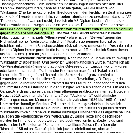
Theologie" abschloss. Gem. deutschen Bestimmungen darf ich hier den Titel
"Diplom-Theologe" führen, habe es aber nie getan, weil die Irrlehre von
"Vatikanum 2" ja keine katholische Theologie gem. den kirchlichen Bestimmungen
ist. Erst 2011 wurde mir gerichtlich verboten, überhaupt zu erwähnen, dass ich V2-
"Priesterkandidat" war, erst recht, dass ich ein V2-Diplom besitze. Aber dieses
Verbot wurde nur deswegen erlassen, weil dieses Diplom unanfechtbar beweist,
dass das damalige (2011) "Gutachten" von "Kirchenrechtler" Thomas Schüller
gegen mich absolut verlogen ist
. Und weil das Gericht höchstselbst dieses
Falschgutachten - mangels "Alternativen" - als einzigen "Beweis" gegen die
Richtigkeit meiner "sedisvakantistischen" Position genommen hat, hat es mir
befohlen, mich diesem Falschgutachten rückhaltlos zu unterwerfen. Deshalb halte
ich das Diplom immer gerne in die Kamera resp. veröffentliche ich Scans davon
als öffentliches "(Diplom-)Zeugnisgeben für die Wahrheit".
Doch zur Problematik Priesterausbildung: Nach meiner Taufe war ich zeitweilig zu
"Vatikanum 2" abgefallen. Und bevor ich wieder katholisch wurde, machte ich als
V2-"Priesterkandidat" eine unglaubliche Odyssee durch Europa, wo ich - kürzer
oder länger - zahlreiche "katholische Priesterseminare" und "Fakultäten für
katholische Theologie" und "katholische Seminaristen" ganz persönlich
kennenlernte. Die antichristliche Rebellion und Revolution, z.B. Propaganda
gegen den Zölibat und für das "Priestertum der Frau" und insbesondere durch
schlimmste Gotteslästerungen in der "Liturgie", war auch schon damals in vollem
Gange. Allerdings gab es damals kein allgemein praktikables Internet. Trotzdem:
Heute, 2019, wird man als "Seminarist" von "Vatikanum 2" wohl ähnliche
Erfahrungen machen können wie ich damals zwischen 1986 bis 1995: Chaos!
Über meine damalige Seminar-Zeit habe ich bereits geschrieben, bevor ich
Priester war (geweiht am 02.03.1996). Der erste Text stammt sogar aus meiner
"Vatikanum-2"-Zeit und beweist meine damalige Blindheit für das eigentliche Übel,
i.e. eben die Pseudokirche von "Vatikanum 2". Beide Texte sind geschrieben
worden für Printmedien; dort wurden sie auch veröffentlicht. Beide Texte sind
entstanden in Reaktion auf Berichte der jeweiligen Zeitschriften über die
"kirchliche" Situation. Darauf spiele ich jeweils einleitend an, aber auf
Erläuterungen zu diesen Hintergründen resp. Anspielungen sei jetzt verzichtet.