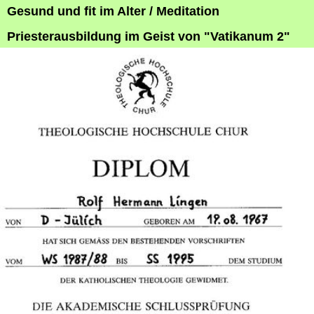
Gesund und fit im Alter / Meditation
Priesterausbildung im Geist von "Vatikanum 2"