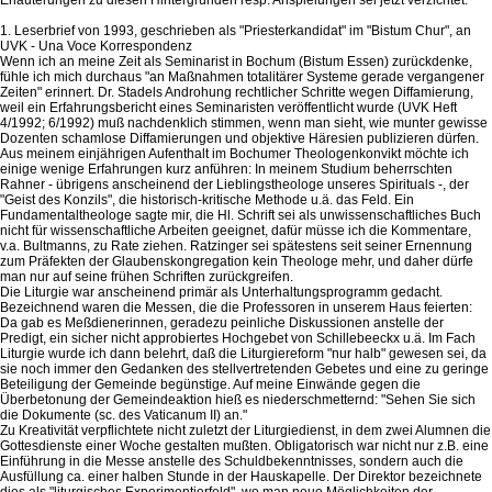
1. Leserbrief von 1993, geschrieben als "Priesterkandidat" im "Bistum Chur", an
UVK - Una Voce Korrespondenz
Wenn ich an meine Zeit als Seminarist in Bochum (Bistum Essen) zurückdenke,
fühle ich mich durchaus "an Maßnahmen totalitärer Systeme gerade vergangener
Zeiten" erinnert. Dr. Stadels Androhung rechtlicher Schritte wegen Diffamierung,
weil ein Erfahrungsbericht eines Seminaristen veröffentlicht wurde (UVK Heft
4/1992; 6/1992) muß nachdenklich stimmen, wenn man sieht, wie munter gewisse
Dozenten schamlose Diffamierungen und objektive Häresien publizieren dürfen.
Aus meinem einjährigen Aufenthalt im Bochumer Theologenkonvikt möchte ich
einige wenige Erfahrungen kurz anführen: In meinem Studium beherrschten
Rahner - übrigens anscheinend der Lieblingstheologe unseres Spirituals -, der
"Geist des Konzils", die historisch-kritische Methode u.ä. das Feld. Ein
Fundamentaltheologe sagte mir, die Hl. Schrift sei als unwissenschaftliches Buch
nicht für wissenschaftliche Arbeiten geeignet, dafür müsse ich die Kommentare,
v.a. Bultmanns, zu Rate ziehen. Ratzinger sei spätestens seit seiner Ernennung
zum Präfekten der Glaubenskongregation kein Theologe mehr, und daher dürfe
man nur auf seine frühen Schriften zurückgreifen.
Die Liturgie war anscheinend primär als Unterhaltungsprogramm gedacht.
Bezeichnend waren die Messen, die die Professoren in unserem Haus feierten:
Da gab es Meßdienerinnen, geradezu peinliche Diskussionen anstelle der
Predigt, ein sicher nicht approbiertes Hochgebet von Schillebeeckx u.ä. Im Fach
Liturgie wurde ich dann belehrt, daß die Liturgiereform "nur halb" gewesen sei, da
sie noch immer den Gedanken des stellvertretenden Gebetes und eine zu geringe
Beteiligung der Gemeinde begünstige. Auf meine Einwände gegen die
Überbetonung der Gemeindeaktion hieß es niederschmetternd: "Sehen Sie sich
die Dokumente (sc. des Vaticanum II) an."
Zu Kreativität verpflichtete nicht zuletzt der Liturgiedienst, in dem zwei Alumnen die
Gottesdienste einer Woche gestalten mußten. Obligatorisch war nicht nur z.B. eine
Einführung in die Messe anstelle des Schuldbekenntnisses, sondern auch die
Ausfüllung ca. einer halben Stunde in der Hauskapelle. Der Direktor bezeichnete
dies als "liturgisches Experimentierfeld", wo man neue Möglichkeiten der