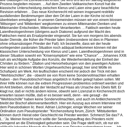
Prozess begleiten müssen. ... Auf dem Zweiten Vatikanischen Konzil hat die
klassische Unterscheidung zwischen Klerus und Laien eine ganz beachtliche
Revision erfahren ... Das neue Kirchenrecht mit seinen insgesamt restriktiv
ausfallenden Bestimmungen über den Ort der Laien in der Kirche ist nicht
übertrieben ermutigend. In unseren Gemeinden müssen wir von einem blossen
'Mitsorgen' und 'Mitdenken' wegkommen zu einem Miteinander-Denken und
Miteinander-Entscheiden, Miteinander-Verantworten. ... Faktisch werden heute
Laientheologen/innen (übrigens auch Diakone) aufgrund der Macht des
Faktischen meist als Ersatzpriester eingesetzt. Sie tun von morgens bis abends
lauter Dienste, die früher die Priester taten (insbesondere ist dies in Pfarreien
ohne ortsansässigen Priester der Fall). Ich bezweifle, dass wir der heute
vorliegenden pastoralen Situation noch adäquat beikommen können mit der
klassischen Unterscheidung von Klerus und Laien. Laientheologen/innen sind in
dieser Situation sowohl ein "Krisensymptom" wie eine "Chance". ... Johannes XXIII.
sah als wichtigste Aufgabe des Konzils, die Wiederherstellung der Einheit der
Christen zu fördern." Zitation und Hervorhebungen von den jeweiligen Autoren.
Hier wird in schönen Worten Ungeheuerliches gesagt, hier sind Wölfe im
Schafspelz am Werk. Am teuflischsten erscheint mir jedoch der Trick mit den
"Weihbischöfen", die - obwohl sie von Rom keine Sondervollmachten erhalten
haben - den Pseudobischof Haas angeblich in Ketten gelegt haben sollen. Mit
ihrer Hilfe können nun die extrem Progressiven problemlos ordiniert werden und
im Amt bleiben, ohne daß der Verdacht auf Haas als Ursache des Übels fällt. Er
klagt nur, daß er nichts ändern könne, obwohl sein Lizenziat in Kirchenrecht doch
erwarten lassen müßte, daß er es besser weiß, denn - wie gesagt - die
"Weihbischöfe" haben keine Sondervollmachten, und auch im Antikirchenrecht
bleibt der Bischof alleinverantwortlich. Hier ein Auszug aus einem Interview mit
dem Pseudodiakon lic. theol. Adrian Lüchinger, einige Wochen vor seiner
Ordination zum Pseudopriester: "Kirchenzeitung forum, Zürich: 'Mitstudenten
können durch Heirat oder Geschlecht nie Priester werden. Schmerzt Sie das?' A.
L.: 'Ja. Meiner Ansicht nach sollte der Sendungsauftrag des Priesters nicht
zwingend an die Ehelosigkeit gebunden sein. Die Frage stellt sich, ob nur ein
zölibatär lebender Mensch die Berufung zum Priester wahrnehmen kann. ... Ich