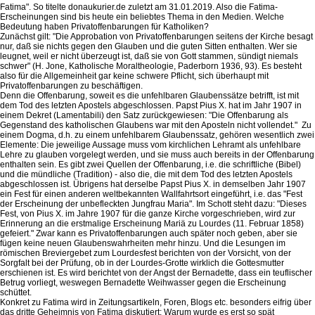
Fatima". So titelte donaukurier.de zuletzt am 31.01.2019. Also die Fatima-
Erscheinungen sind bis heute ein beliebtes Thema in den Medien. Welche
Bedeutung haben Privatoffenbarungen für Katholiken?
Zunächst gilt: "Die Approbation von Privatoffenbarungen seitens der Kirche besagt
nur, daß sie nichts gegen den Glauben und die guten Sitten enthalten. Wer sie
leugnet, weil er nicht überzeugt ist, daß sie von Gott stammen, sündigt niemals
schwer" (H. Jone, Katholische Moraltheologie, Paderborn 1936, 93). Es besteht
also für die Allgemeinheit gar keine schwere Pflicht, sich überhaupt mit
Privatoffenbarungen zu beschäftigen.
Denn die Offenbarung, soweit es die unfehlbaren Glaubenssätze betrifft, ist mit
dem Tod des letzten Apostels abgeschlossen. Papst Pius X. hat im Jahr 1907 in
einem Dekret (Lamentabili) den Satz zurückgewiesen: "Die Offenbarung als
Gegenstand des katholischen Glaubens war mit den Aposteln nicht vollendet." Zu
einem Dogma, d.h. zu einem unfehlbarem Glaubenssatz, gehören wesentlich zwei
Elemente: Die jeweilige Aussage muss vom kirchlichen Lehramt als unfehlbare
Lehre zu glauben vorgelegt werden, und sie muss auch bereits in der Offenbarung
enthalten sein. Es gibt zwei Quellen der Offenbarung, i.e. die schriftliche (Bibel)
und die mündliche (Tradition) - also die, die mit dem Tod des letzten Apostels
abgeschlossen ist. Übrigens hat derselbe Papst Pius X. in demselben Jahr 1907
ein Fest für einen anderen weltbekannten Wallfahrtsort eingeführt, i.e. das "Fest
der Erscheinung der unbefleckten Jungfrau Maria". Im Schott steht dazu: "Dieses
Fest, von Pius X. im Jahre 1907 für die ganze Kirche vorgeschrieben, wird zur
Erinnerung an die erstmalige Erscheinung Mariä zu Lourdes (11. Februar 1858)
gefeiert." Zwar kann es Privatoffenbarungen auch später noch geben, aber sie
fügen keine neuen Glaubenswahrheiten mehr hinzu. Und die Lesungen im
römischen Breviergebet zum Lourdesfest berichten von der Vorsicht, von der
Sorgfalt bei der Prüfung, ob in der Lourdes-Grotte wirklich die Gottesmutter
erschienen ist. Es wird berichtet von der Angst der Bernadette, dass ein teuflischer
Betrug vorliegt, weswegen Bernadette Weihwasser gegen die Erscheinung
schüttet.
Konkret zu Fatima wird in Zeitungsartikeln, Foren, Blogs etc. besonders eifrig über
das dritte Geheimnis von Fatima diskutiert: Warum wurde es erst so spät