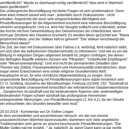
veröffentlicht? Wurde es überhaupt richtig veröffentlicht? Was wird in Wahrheit
darin geoffenbart?
Die umfangreiche Beschäftigung mit derlei Fragen ist sehr problematisch. Denn
eine klare Antwort darauf wird man - jedenfalls durch Diskussionen - nicht
erhalten. Angesichts der doch sehr eingeschränkten Wichtigkeit von
Privatoffenbarungen für die Allgemeinheit erscheint eine intensive Beschäftigung
ohnehin unangebracht. Und v.a. wird hier Neugier entfacht und unterstützt, wobei
die Kirche mit ihrer Geheimhaltung des Geheimnisses als Unterdrücker, wenn
nicht gar Zerstörer des Glaubens erscheint. Es werden Ideen gezüchtet wie: "Maria
prophezeit etwas, und der Vatikan hält es geheim!" "Der Vatikan verschweigt der
Menschheit etwas!"
Die Zeit, die man mit Diskussionen über Fatima o.ä. verbringt, fehlt natürlich dafür,
um sich über die katholischen Glaubensinhalte zu informieren. Und wie es um die
Bildung in religiösen Dingen allgemein bestellt ist, zeigen Umfragen, bei denen
die Befragten Begriffe erklären müssen wie "Pfingsten", "Unbefleckte Empfängnis"
oder "Wesensverwandlung". Und erst recht die permanenten Debatten über
Themen wie Zölibat, Frauenpriestertum und Homosexualität unterstreichen, dass
sogar vielen Erwachsenen eine solide religiöse Grundkenntnis fehlt.
Hauptsache ist es, für eine christliche Allgemeinbildung zu sorgen. Eine
ungeordnete Beschäftigung mit Privatoffenbarungen kann dabei hinderlich sein.
Cf. O. Schilling, Grundriss der Moraltheologie, Freiburg (2)1949, 232: "Sündhaft ist
die verschuldete Unwissenheit hinsichtlich der erforderlichen Glaubenskenntnisse
... Desgleichen ist sündhaft und bei bedeutendem Ärgernis oder anderweitigen
bedeutenden Folgen schwer sündhaft das prüfungslose Hinnehmen
unbegründeter Meinungen, von Privatoffenbarungen (1 Joh 4,1), da der Glaube
ein erleuchteter, des Grundes bewußter sein muß."
25.03.2019 - Kommentar von Dr. Esther Lingen
In dem verzweifelten und aussichtslosen Versuch, vor der nun einmal
unausweichlichen Wahrheit davonzulaufen, klammern sich viele angebliche
Traditionalisten sehr gerne an absolut bescheuerte Privatoffenbarungen. "Die
Mutter Gottes hat mir erzählt..." Ja, natürlich! Ja, dann! Dann kann ja gar nichts