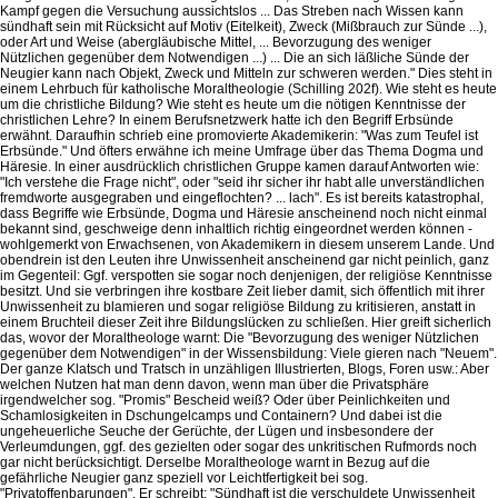
Kampf gegen die Versuchung aussichtslos ... Das Streben nach Wissen kann
sündhaft sein mit Rücksicht auf Motiv (Eitelkeit), Zweck (Mißbrauch zur Sünde ...),
oder Art und Weise (abergläubische Mittel, ... Bevorzugung des weniger
Nützlichen gegenüber dem Notwendigen ...) ... Die an sich läßliche Sünde der
Neugier kann nach Objekt, Zweck und Mitteln zur schweren werden." Dies steht in
einem Lehrbuch für katholische Moraltheologie (Schilling 202f). Wie steht es heute
um die christliche Bildung? Wie steht es heute um die nötigen Kenntnisse der
christlichen Lehre? In einem Berufsnetzwerk hatte ich den Begriff Erbsünde
erwähnt. Daraufhin schrieb eine promovierte Akademikerin: "Was zum Teufel ist
Erbsünde." Und öfters erwähne ich meine Umfrage über das Thema Dogma und
Häresie. In einer ausdrücklich christlichen Gruppe kamen darauf Antworten wie:
"Ich verstehe die Frage nicht", oder "seid ihr sicher ihr habt alle unverständlichen
fremdworte ausgegraben und eingeflochten? ... lach". Es ist bereits katastrophal,
dass Begriffe wie Erbsünde, Dogma und Häresie anscheinend noch nicht einmal
bekannt sind, geschweige denn inhaltlich richtig eingeordnet werden können -
wohlgemerkt von Erwachsenen, von Akademikern in diesem unserem Lande. Und
obendrein ist den Leuten ihre Unwissenheit anscheinend gar nicht peinlich, ganz
im Gegenteil: Ggf. verspotten sie sogar noch denjenigen, der religiöse Kenntnisse
besitzt. Und sie verbringen ihre kostbare Zeit lieber damit, sich öffentlich mit ihrer
Unwissenheit zu blamieren und sogar religiöse Bildung zu kritisieren, anstatt in
einem Bruchteil dieser Zeit ihre Bildungslücken zu schließen. Hier greift sicherlich
das, wovor der Moraltheologe warnt: Die "Bevorzugung des weniger Nützlichen
gegenüber dem Notwendigen" in der Wissensbildung: Viele gieren nach "Neuem".
Der ganze Klatsch und Tratsch in unzähligen Illustrierten, Blogs, Foren usw.: Aber
welchen Nutzen hat man denn davon, wenn man über die Privatsphäre
irgendwelcher sog. "Promis" Bescheid weiß? Oder über Peinlichkeiten und
Schamlosigkeiten in Dschungelcamps und Containern? Und dabei ist die
ungeheuerliche Seuche der Gerüchte, der Lügen und insbesondere der
Verleumdungen, ggf. des gezielten oder sogar des unkritischen Rufmords noch
gar nicht berücksichtigt. Derselbe Moraltheologe warnt in Bezug auf die
gefährliche Neugier ganz speziell vor Leichtfertigkeit bei sog.
"Privatoffenbarungen". Er schreibt: "Sündhaft ist die verschuldete Unwissenheit