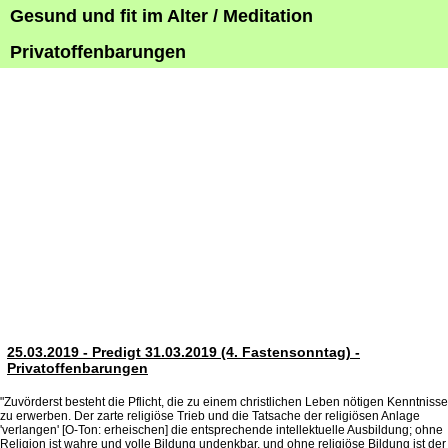
Gesund und fit im Alter / Meditation
Privatoffenbarungen
25.03.2019 - Predigt 31.03.2019 (4. Fastensonntag) -
Privatoffenbarungen
"Zuvörderst besteht die Pflicht, die zu einem christlichen Leben nötigen Kenntnisse
zu erwerben. Der zarte religiöse Trieb und die Tatsache der religiösen Anlage
'verlangen' [O-Ton: erheischen] die entsprechende intellektuelle Ausbildung; ohne
Religion ist wahre und volle Bildung undenkbar, und ohne religiöse Bildung ist der