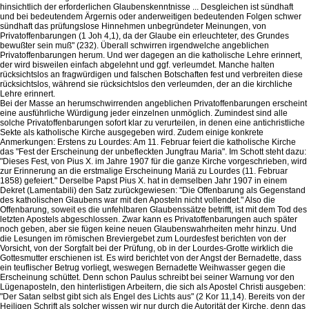
hinsichtlich der erforderlichen Glaubenskenntnisse ... Desgleichen ist sündhaft
und bei bedeutendem Ärgernis oder anderweitigen bedeutenden Folgen schwer
sündhaft das prüfungslose Hinnehmen unbegründeter Meinungen, von
Privatoffenbarungen (1 Joh 4,1), da der Glaube ein erleuchteter, des Grundes
bewußter sein muß" (232). Überall schwirren irgendwelche angeblichen
Privatoffenbarungen herum. Und wer dagegen an die katholische Lehre erinnert,
der wird bisweilen einfach abgelehnt und ggf. verleumdet. Manche halten
rücksichtslos an fragwürdigen und falschen Botschaften fest und verbreiten diese
rücksichtslos, während sie rücksichtslos den verleumden, der an die kirchliche
Lehre erinnert.
Bei der Masse an herumschwirrenden angeblichen Privatoffenbarungen erscheint
eine ausführliche Würdigung jeder einzelnen unmöglich. Zumindest sind alle
solche Privatoffenbarungen sofort klar zu verurteilen, in denen eine antichristliche
Sekte als katholische Kirche ausgegeben wird. Zudem einige konkrete
Anmerkungen: Erstens zu Lourdes: Am 11. Februar feiert die katholische Kirche
das "Fest der Erscheinung der unbefleckten Jungfrau Maria". Im Schott steht dazu:
"Dieses Fest, von Pius X. im Jahre 1907 für die ganze Kirche vorgeschrieben, wird
zur Erinnerung an die erstmalige Erscheinung Mariä zu Lourdes (11. Februar
1858) gefeiert." Derselbe Papst Pius X. hat in demselben Jahr 1907 in einem
Dekret (Lamentabili) den Satz zurückgewiesen: "Die Offenbarung als Gegenstand
des katholischen Glaubens war mit den Aposteln nicht vollendet." Also die
Offenbarung, soweit es die unfehlbaren Glaubenssätze betrifft, ist mit dem Tod des
letzten Apostels abgeschlossen. Zwar kann es Privatoffenbarungen auch später
noch geben, aber sie fügen keine neuen Glaubenswahrheiten mehr hinzu. Und
die Lesungen im römischen Breviergebet zum Lourdesfest berichten von der
Vorsicht, von der Sorgfalt bei der Prüfung, ob in der Lourdes-Grotte wirklich die
Gottesmutter erschienen ist. Es wird berichtet von der Angst der Bernadette, dass
ein teuflischer Betrug vorliegt, weswegen Bernadette Weihwasser gegen die
Erscheinung schüttet. Denn schon Paulus schreibt bei seiner Warnung vor den
Lügenaposteln, den hinterlistigen Arbeitern, die sich als Apostel Christi ausgeben:
"Der Satan selbst gibt sich als Engel des Lichts aus" (2 Kor 11,14). Bereits von der
Heiligen Schrift als solcher wissen wir nur durch die Autorität der Kirche, denn das