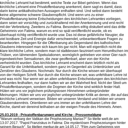
kirchliche Lehramt hat bestimmt, welche Texte zur Bibel gehören. Wenn das
kirchliche Lehramt eine Privatoffenbarung anerkennt, dann sagt es damit, dass
darin keine antikatholischen Aussagen enthalten sind. Und selbst dann besteht
keine allgemeine schwere Glaubenspflicht. Und wenn uns zu einer
Privatoffenbarung keine Entscheidungen des kirchlichen Lehramtes vorliegen,
dann seien wir vorsichtig und zurückhaltend mit der Anerkennung und erst recht
mit der Verbreitung. Zweitens zu Fatima. Besonders eifrig diskutiert wird das dritte
Geheimnis von Fatima, warum es erst so spät veröffentlicht wurde, ob es
überhaupt richtig veröffentlicht wurde usw. Das ist diese gefährliche Neugier, die
viel kostbare Zeit und Energie dafür verschwendet, unbeantwortbare Fragen zu
beantworten. Hingegen für die Offenbarung als Gegenstand des katholischen
Glaubens interessiert man sich kaum bis gar nicht. Man will eigentlich nicht die
klare kirchliche Lehre, sondern man ist stattdessen fasziniert vom Herumfischen im
Trüben, von lähmenden Spekulationen, womöglich getrieben von einer Gier nach
irgendwelchen Sensationen, die zwar geoffenbart, aber von der Kirche
verheimlicht wurden. Das kirchliche Lehramt erscheint dann letztlich nicht als
Garant für die Unfehlbarkeit, sondern ganz im Gegenteil als Unterdrücker und
Zerstörer des Glaubens. Nochmals: Nur durch die Kirche wissen wir überhaupt
von der Heiligen Schrift. Nur durch die Kirche wissen wir, was unfehlbare Lehre ist
und was nicht. Nur wenn wir an allen unfehlbaren Entscheidungen des kirchlichen
Lehramtes festhalten, nur dann halten wir an der Wahrheit fest. Nicht der Streit um
Privatoffenbarungen, sondern die Dogmen der Kirche sind wirklich fester Halt.
Hüten wir uns vor jeglichem prüfungslosen Hinnehmen unbegründeter
Meinungen. Hüten wir uns vor jeglicher unbegründeter Kritik an denen, die auf das
kirchliche Lehramt verweisen. Bilden wir unseren Verstand und bilden wir unsere
Glaubenskenntnis. Orientieren wir uns immer an der unfehlbaren Lehre der
Kirche, damit wir dereinst teilhaben an der ewigen Freude des Himmels. Amen.
25.03.2019 - Privatoffenbarungen und Kirche - Pressemeldung
"Warum verbarg der Vatikan die Prophezeiung Marias?" So titelte welt.de am
13.07.2017. "Papst Franziskus in Fatima: Die mysteriösen Prophezeiungen hinter
seinem Besuch". So titelten merkur.de am 14.05.17. "Film zum Geheimnis von