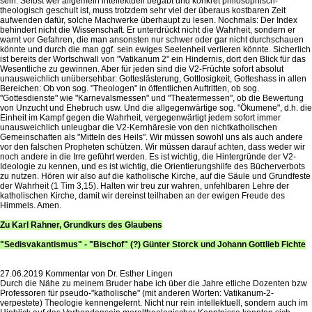
sein. Selbst wer allgemein intellektuell begabt und konkret philosophisch-
theologisch geschult ist, muss trotzdem sehr viel der überaus kostbaren Zeit
aufwenden dafür, solche Machwerke überhaupt zu lesen. Nochmals: Der Index
behindert nicht die Wissenschaft. Er unterdrückt nicht die Wahrheit, sondern er
warnt vor Gefahren, die man ansonsten nur schwer oder gar nicht durchschauen
könnte und durch die man ggf. sein ewiges Seelenheil verlieren könnte. Sicherlich
ist bereits der Wortschwall von "Vatikanum 2" ein Hindernis, dort den Blick für das
Wesentliche zu gewinnen. Aber für jeden sind die V2-Früchte sofort absolut
unausweichlich unübersehbar: Gotteslästerung, Gottlosigkeit, Gotteshass in allen
Bereichen: Ob von sog. "Theologen" in öffentlichen Auftritten, ob sog.
"Gottesdienste" wie "Karnevalsmessen" und "Theatermessen", ob die Bewertung
von Unzucht und Ehebruch usw. Und die allgegenwärtige sog. "Ökumene", d.h. die
Einheit im Kampf gegen die Wahrheit, vergegenwärtigt jedem sofort immer
unausweichlich unleugbar die V2-Kernhäresie von den nichtkatholischen
Gemeinschaften als "Mitteln des Heils". Wir müssen sowohl uns als auch andere
vor den falschen Propheten schützen. Wir müssen darauf achten, dass weder wir
noch andere in die Irre geführt werden. Es ist wichtig, die Hintergründe der V2-
Ideologie zu kennen, und es ist wichtig, die Orientierungshilfe des Bücherverbots
zu nutzen. Hören wir also auf die katholische Kirche, auf die Säule und Grundfeste
der Wahrheit (1 Tim 3,15). Halten wir treu zur wahren, unfehlbaren Lehre der
katholischen Kirche, damit wir dereinst teilhaben an der ewigen Freude des
Himmels. Amen.
Zu Karl Rahner, Grundkurs des Glaubens
"Sedisvakantismus" - "Bischof" (?) Günter Storck und Johann Gottlieb Fichte
27.06.2019 Kommentar von Dr. Esther Lingen
Durch die Nähe zu meinem Bruder habe ich über die Jahre etliche Dozenten bzw
Professoren für pseudo-"katholische" (mit anderen Worten: Vatikanum-2-
verpestete) Theologie kennengelernt. Nicht nur rein intellektuell, sondern auch im