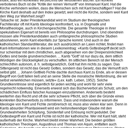
Index, also ein konkretes Verzeichnis der verbotenen Bücher. Ein konkret
verbotenes Buch ist die "Kritik der reinen Vernunft" von Immanuel Kant. Hat die
Kirche verhindern wollen, dass die Menschen sich mit Kant beschäftigen? Hat die
Kirche Kant deshalb auf den Index gesetzt, weil nicht die Kirche, sondern weil Kant
den Weg zur Wahrheit zeigt?
Tatsache ist: Jeder Priesterkandidat wird im Studium der theologischen
Fachliteratur oft mit Kants Ideologie konfrontiert, v.a. in Dogmatik und
Moraltheologie, auch in Kirchengeschichte. Die gesamte Theologie in ihrer
spekulativen Eigenart ist bereits von Philosophie durchdrungen. Und obendrein
müssen alle Priesterkandidaten auch umfangreiche philosophische Studien
absolvieren, worin Kant ebenfalls zur Sprache kommt. Und auch in der
katholischen Standardliteratur, die sich ausdrücklich an Laien richtet, findet man
Kant-Informationen wie in diesem Lexikoneintrag: »Kants Gottesbegriff deckt sich
nur scheinbar mit dem christlichen, auch abgesehen von der Dreipersönlichkeit
Gottes sind beide grundverschieden. ... Kants "Gott" ist nur dazu da, dem sittlich
Würdigen die Glückseligkeit zu verschaffen. Im sittlichen Bereich ist der Mensch
schlechthin autonom, d. h. selbstgesetzlich, Gott hat ihm nichts zu sagen. Das
Sittengesetz ist nicht das Gesetz Gottes, sondern das Gesetz, das die Vernunft sich
selbst gibt. ... Johann Gottlieb Fichte dachte durchaus Kant zu Ende, als er dessen
Begriff von Gott fallen ließ und an seine Stelle die moralische Weltordnung, die wir
selbst verwirklichen müssen, setzte« (Lex. kath. Leben, 1952). Solche
Grundkenntnisse sind eigentlich für jeden wichtig und wohl für sehr viele
regelrecht notwendig. Einerseits erweist sich das Bücherverbot als Schutz, um den
schädlichen Einfluss falscher Aussagen einzudämmen. Anderseits besteht
weiterhin das Recht und oft die sehr schwere Pflicht, sich über die Gründe eines
konkreten Bücherverbots zu informieren. Dass und insbesondere warum die
Ideologie von Kant und Fichte zerstörerisch ist, muss also vielen klar sein. Denn in
Kants absurder Phantasiewelt wird ein heilsnotwendiger Glaube mit den
Grundwahrheiten Schöpfung, Sündenfall und Erlösung nicht geduldet. Der
Gottesbegriff von Kant und Fichte ist nicht der katholische. Wer mit Kant hält, steht
außerhalb der Kirche. Wahrheit bleibt immer Wahrheit. Die beiden größten
katholischen Theologen, Augustinus und Thomas von Aquin, entfalten auch