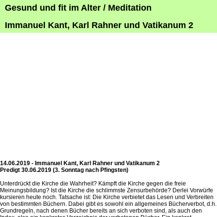
Gesund und fit im Alter / Meditation
Immanuel Kant, Karl Rahner und Vatikanum 2
14.06.2019 - Immanuel Kant, Karl Rahner und Vatikanum 2
Predigt 30.06.2019 (3. Sonntag nach Pfingsten)
Unterdrückt die Kirche die Wahrheit? Kämpft die Kirche gegen die freie
Meinungsbildung? Ist die Kirche die schlimmste Zensurbehörde? Derlei Vorwürfe
kursieren heute noch. Tatsache ist: Die Kirche verbietet das Lesen und Verbreiten
von bestimmten Büchern. Dabei gibt es sowohl ein allgemeines Bücherverbot, d.h.
Grundregeln, nach denen Bücher bereits an sich verboten sind, als auch den