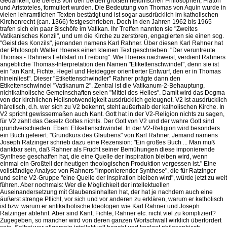
Gedanken, die bereits von den beiden größten heidnischen Philosophen, Platon
und Aristoteles, formuliert wurden. Die Bedeutung von Thomas von Aquin wurde in
vielen lehramtlichen Texten bestätigt und ist sogar ausdrücklich im katholischen
Kirchenrecht (can. 1366) festgeschrieben. Doch in den Jahren 1962 bis 1965
trafen sich ein paar Bischöfe im Vatikan. Ihr Treffen nannten sie "Zweites
Vatikanisches Konzil", und um die Kirche zu zerstören, engagierten sie einen sog.
"Geist des Konzils", jemanden namens Karl Rahner. Über diesen Karl Rahner hat
der Philosoph Walter Hoeres einen kleinen Text geschrieben: "Der veruntreute
Thomas - Rahners Fehlstart in Freiburg". Wie Hoeres nachweist, verdient Rahners
angebliche Thomas-Interpretation den Namen "Etikettenschwindel", denn sie ist
ein "an Kant, Fichte, Hegel und Heidegger orientierter Entwurf, den er in Thomas
hineinliest". Dieser "Etikettenschwindler" Rahner prägte dann den
Etikettenschwindel "Vatikanum 2". Zentral ist die Vatikanum-2-Behauptung,
nichtkatholische Gemeinschaften seien "Mittel des Heiles". Damit wird das Dogma
von der kirchlichen Heilsnotwendigkeit ausdrücklich geleugnet. V2 ist ausdrücklich
häretisch, d.h. wer sich zu V2 bekennt, steht außerhalb der katholischen Kirche. In
V2 spricht gewissermaßen auch Kant. Gott hat in der V2-Religion nichts zu sagen,
für V2 zählt das Gesetz Gottes nichts. Der Gott von V2 und der wahre Gott sind
grundverschieden. Eben: Etikettenschwindel. In der V2-Religion wird besonders
ein Buch gefeiert: "Grundkurs des Glaubens" von Karl Rahner. Jemand namens
Joseph Ratzinger schrieb dazu eine Rezension: "Ein großes Buch ... Man muß
dankbar sein, daß Rahner als Frucht seiner Bemühungen diese imponierende
Synthese geschaffen hat, die eine Quelle der Inspiration bleiben wird, wenn
einmal ein Großteil der heutigen theologischen Produktion vergessen ist." Eine
vollständige Analyse von Rahners "imponierender Synthese", die für Ratzinger
und seine V2-Gruppe "eine Quelle der Inspiration bleiben wird", würde jetzt zu weit
führen. Aber nochmals: Wer die Möglichkeit der intellektuellen
Auseinandersetzung mit Glaubensinhalten hat, der hat je nachdem auch eine
äußerst strenge Pflicht, vor sich und vor anderen zu erklären, warum er katholisch
ist bzw. warum er antikatholische Ideologen wie Karl Rahner und Joseph
Ratzinger ablehnt. Aber sind Kant, Fichte, Rahner etc. nicht viel zu kompliziert?
Zugegeben, so mancher wird von deren ganzen Wortschwall wirklich überfordert