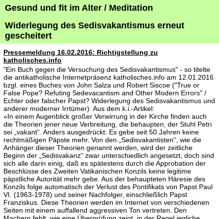
Gesund und fit im Alter / Meditation
Widerlegung des Sedisvakantismus erneut
gescheitert
Pressemeldung 16.02.2016: Richtigstellung zu
katholisches.info
"Ein Buch gegen die Versuchung des Sedisvakantismus" - so titelte
die antikatholische Internetpräsenz katholisches.info am 12.01.2016
bzgl. eines Buches von John Salza und Robert Siscoe ("True or
False Pope? Refuting Sedevacantism and Other Modern Errors" /
Echter oder falscher Papst? Widerlegung des Sedisvakantismus und
anderer moderner Irrtümer). Aus dem k.i.-Artikel:
»In einem Augenblick großer Verwirrung in der Kirche finden auch
die Theorien jener neue Verbreitung, die behaupten, der Stuhl Petri
sei „vakant“. Anders ausgedrückt: Es gebe seit 50 Jahren keine
rechtmäßigen Päpste mehr. Von den „Sedisvakantisten“, wie die
Anhänger dieser Theorien genannt werden, wird der zeitliche
Beginn der „Sedisvakanz“ zwar unterschiedlich angesetzt, doch sind
sich alle darin einig, daß es spätestens durch die Approbation der
Beschlüsse des Zweiten Vatikanischen Konzils keine legitime
päpstliche Autorität mehr gebe. Aus der behaupteten Häresie des
Konzils folge automatisch der Verlust des Pontifikats von Papst Paul
VI. (1963-1978) und seiner Nachfolger, einschließlich Papst
Franziskus. Diese Theorien werden im Internet von verschiedenen
Seiten mit einem auffallend aggressiven Ton vertreten. Den
Machern fehlt, wie eine Überprüfung zeigt, in der Regel jegliche