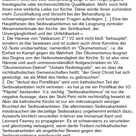
theologische oder kirchenrechtliche Qualifikation. Mehr noch fehlt
ihnen eine wirkliche Liebe zur Kirche. Diese würde ihnen zumindest
mehr Zurückhaltung und Vorsicht bei der Behandlung so
schwerwiegender und komplexer Fragen auferlegen. [...] Eine der
Hauptthesen des Sedisvakantismus sei die Leugnung zentraler
Wesensmerkmale der Kirche: der Sichtbarkeit, der
Unvergänglichkeit und der Unfehlbarkeit.«
1. Die Häresie von "Vatikanum 2" / V2 wird nicht bloß "behauptet",
sondern ist klar bewiesen und ist zudem auch ohne Kenntnis der
V2-Texte unübersehbar, namentlich im "Ökumenismus", i.e. die
Einheit im Kampf gegen die Wahrheit. Der Ökumenismus leugnet
das Dogma von der Heilsnotwendigkeit der Kirche. Er ist also eine
Häresie und auch unmissverständlich festgeschrieben im V2-
"Ökumenismus-Dekret" "Unitatis Redintegratio", wo es über die
nichtkatholischen Gemeinschaften heißt: "der Geist Christi hat sich
gewürdigt, sie als Mittel des Heiles zu gebrauchen".
2. Der "Verlust des Pontifikats" wird vom katholischen Teil der
Sedisvakantisten nicht vertreten - es hat ja nie ein Pontifikat der V2-
"Päpste" bestanden. V.a. wichtig: "Sedisvakantismus" ist nur die
negative Aussage, dass der Stuhl Petri nicht rechtmäßig besetzt ist.
Aber die katholische Kirche ist nur ein mikroskopisch winziger
Bruchteil der Sedisvakantisten. Die allermeisten Sedisvakantisten
missbrauchen die derzeitige Sedisvakanz ungehemmt einfach dazu,
Auswürfe kirchlich verurteilter Irrlehrer wie Immanuel Kant und
Leonard Feeney zu propagieren. Es ist schwerstens zu verurteilen
und gleichzeitig vielsagend, wenn derlei Treiben nichtkatholischer
Sedisvakantisten als angeblicher Beweis gegen den
Sedisvakantismus missbraucht wird.