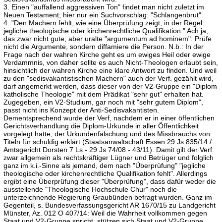
3. Einen "auffallend aggressiven Ton" findet man nicht zuletzt im
Neuen Testament; hier nur ein Suchvorschlag: "Schlangenbrut".
4. "Den Machern fehlt, wie eine Überprüfung zeigt, in der Regel
jegliche theologische oder kirchenrechtliche Qualifikation." Ach ja,
das zwar nicht gute, aber uralte "argumentum ad hominem": Prüfe
nicht die Argumente, sondern diffamiere die Person. N.b.: In der
Frage nach der wahren Kirche geht es um ewiges Heil oder ewige
Verdammnis, von daher sollte es auch Nicht-Theologen erlaubt sein,
hinsichtlich der wahren Kirche eine klare Antwort zu finden. Und weil
zu den "sedisvakantistischen Machern" auch der Verf. gezählt wird,
darf angemerkt werden, dass dieser von der V2-Gruppe ein "Diplom
katholische Theologie" mit dem Prädikat "sehr gut" erhalten hat.
Zugegeben, ein V2-Studium, gar noch mit "sehr gutem Diplom",
passt nicht ins Konzept der Anti-Sedisvakantisten.
Dementsprechend wurde der Verf, nachdem er in einer öffentlichen
Gerichtsverhandlung die Diplom-Urkunde in aller Öffentlichkeit
vorgelegt hatte, der Urkundenfälschung und des Missbrauchs von
Titeln für schuldig erklärt (Staatsanwaltschaft Essen 29 Js 835/14 /
Amtsgericht Dorsten 7 Ls - 29 Js 74/08 - 43/11). Damit gilt der Verf.
zwar allgemein als rechtskräftiger Lügner und Betrüger und folglich
ganz im k.i.-Sinne als jemand, dem nach "Überprüfung" "jegliche
theologische oder kirchenrechtliche Qualifikation fehlt". Allerdings
ergibt eine Überprüfung dieser "Überprüfung", dass dafür weder die
ausstellende "Theologische Hochschule Chur" noch die
unterzeichnende Regierung Graubünden befragt wurden. Ganz im
Gegenteil, s. Bundesverfassungsgericht AR 1670/15 zu Landgericht
Münster, Az. 012 O 407/14: Weil die Wahrheit vollkommen gegen
Staat und V2-Gruppe spricht, stützen sich Staat und V2-Gruppe