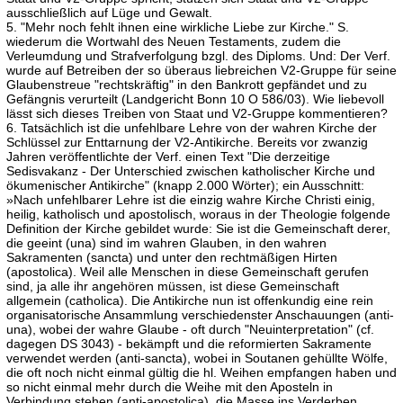
ausschließlich auf Lüge und Gewalt.
5. "Mehr noch fehlt ihnen eine wirkliche Liebe zur Kirche." S.
wiederum die Wortwahl des Neuen Testaments, zudem die
Verleumdung und Strafverfolgung bzgl. des Diploms. Und: Der Verf.
wurde auf Betreiben der so überaus liebreichen V2-Gruppe für seine
Glaubenstreue "rechtskräftig" in den Bankrott gepfändet und zu
Gefängnis verurteilt (Landgericht Bonn 10 O 586/03). Wie liebevoll
lässt sich dieses Treiben von Staat und V2-Gruppe kommentieren?
6. Tatsächlich ist die unfehlbare Lehre von der wahren Kirche der
Schlüssel zur Enttarnung der V2-Antikirche. Bereits vor zwanzig
Jahren veröffentlichte der Verf. einen Text "Die derzeitige
Sedisvakanz - Der Unterschied zwischen katholischer Kirche und
ökumenischer Antikirche" (knapp 2.000 Wörter); ein Ausschnitt:
»Nach unfehlbarer Lehre ist die einzig wahre Kirche Christi einig,
heilig, katholisch und apostolisch, woraus in der Theologie folgende
Definition der Kirche gebildet wurde: Sie ist die Gemeinschaft derer,
die geeint (una) sind im wahren Glauben, in den wahren
Sakramenten (sancta) und unter den rechtmäßigen Hirten
(apostolica). Weil alle Menschen in diese Gemeinschaft gerufen
sind, ja alle ihr angehören müssen, ist diese Gemeinschaft
allgemein (catholica). Die Antikirche nun ist offenkundig eine rein
organisatorische Ansammlung verschiedenster Anschauungen (anti-
una), wobei der wahre Glaube - oft durch "Neuinterpretation" (cf.
dagegen DS 3043) - bekämpft und die reformierten Sakramente
verwendet werden (anti-sancta), wobei in Soutanen gehüllte Wölfe,
die oft noch nicht einmal gültig die hl. Weihen empfangen haben und
so nicht einmal mehr durch die Weihe mit den Aposteln in
Verbindung stehen (anti-apostolica), die Masse ins Verderben