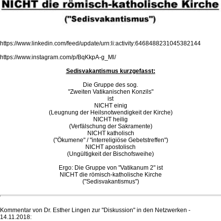
https://www.linkedin.com/feed/update/urn:li:activity:6468488231045382144
https://www.instagram.com/p/BqKkpA-g_Ml/
Sedisvakantismus kurzgefasst:
Die Gruppe des sog.
"Zweiten Vatikanischen Konzils"
ist
NICHT einig
(Leugnung der Heilsnotwendigkeit der Kirche)
NICHT heilig
(Verfälschung der Sakramente)
NICHT katholisch
("Ökumene" / "interreligiöse Gebetstreffen")
NICHT apostolisch
(Ungültigkeit der Bischofsweihe)
Ergo: Die Gruppe von "Vatikanum 2" ist
NICHT die römisch-katholische Kirche
("Sedisvakantismus")
Kommentar von Dr. Esther Lingen zur "Diskussion" in den Netzwerken -
14.11.2018: