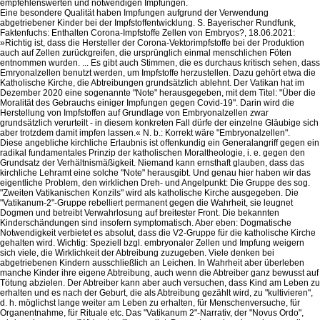
empfehlenswerten und notwendigen Impfungen.
Eine besondere Qualität haben Impfungen aufgrund der Verwendung
abgetriebener Kinder bei der Impfstoffentwicklung. S. Bayerischer Rundfunk,
Faktenfuchs: Enthalten Corona-Impfstoffe Zellen von Embryos?, 18.06.2021:
»Richtig ist, dass die Hersteller der Corona-Vektorimpfstoffe bei der Produktion
auch auf Zellen zurückgreifen, die ursprünglich einmal menschlichen Föten
entnommen wurden. ... Es gibt auch Stimmen, die es durchaus kritisch sehen, dass
Emryonalzellen benutzt werden, um Impfstoffe herzustellen. Dazu gehört etwa die
Katholische Kirche, die Abtreibungen grundsätzlich ablehnt. Der Vatikan hat im
Dezember 2020 eine sogenannte "Note" herausgegeben, mit dem Titel: "Über die
Moralität des Gebrauchs einiger Impfungen gegen Covid-19". Darin wird die
Herstellung von Impfstoffen auf Grundlage von Embryonalzellen zwar
grundsätzlich verurteilt - in diesem konkreten Fall dürfe der einzelne Gläubige sich
aber trotzdem damit impfen lassen.« N. b.: Korrekt wäre "Embryonalzellen".
Diese angebliche kirchliche Erlaubnis ist offenkundig ein Generalangriff gegen ein
radikal fundamentales Prinzip der katholischen Moraltheologie, i. e. gegen den
Grundsatz der Verhältnismäßigkeit. Niemand kann ernsthaft glauben, dass das
kirchliche Lehramt eine solche "Note" herausgibt. Und genau hier haben wir das
eigentliche Problem, den wirklichen Dreh- und Angelpunkt: Die Gruppe des sog.
"Zweiten Vatikanischen Konzils" wird als katholische Kirche ausgegeben. Die
"Vatikanum-2"-Gruppe rebelliert permanent gegen die Wahrheit, sie leugnet
Dogmen und betreibt Verwahrlosung auf breitester Front. Die bekannten
Kinderschändungen sind insofern symptomatisch. Aber eben: Dogmatische
Notwendigkeit verbietet es absolut, dass die V2-Gruppe für die katholische Kirche
gehalten wird. Wichtig: Speziell bzgl. embryonaler Zellen und Impfung weigern
sich viele, die Wirklichkeit der Abtreibung zuzugeben. Viele denken bei
abgetriebenen Kindern ausschließlich an Leichen. In Wahrheit aber überleben
manche Kinder ihre eigene Abtreibung, auch wenn die Abtreiber ganz bewusst auf
Tötung abzielen. Der Abtreiber kann aber auch versuchen, dass Kind am Leben zu
erhalten und es nach der Geburt, die als Abtreibung gezählt wird, zu "kultivieren",
d. h. möglichst lange weiter am Leben zu erhalten, für Menschenversuche, für
Organentnahme, für Rituale etc. Das "Vatikanum 2"-Narrativ, der "Novus Ordo",