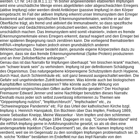
werden. Cf. Nr. 143 (B.III.1.1.1): "In bisher angewendeten etablierten Impfungen
wird eine unschädliche Menge eines abgetöteten oder abgeschwächten Erregers
(aktive Impfung) oder werden direkt Antikörper (passive Impfung) in den Körper
eingebracht. Im Fall der aktiven Impfung erkennt unser Immunsystem den Erreger
basierend auf seinen spezifischen Erkennungsmerkmalen, welche er auf der
Oberfläche trägt, als fremd und aktiviert die Immunabwehr, so dass spezifische
Antikörper und Gedächtniszellen produziert werden, welche den Erreger
unschädlich machen. Das Immunsystem wird somit «trainiert», indem es fremde
Erkennungsmerkmale eines Erregers erkennt, darauf reagiert und den Erreger bei
einer späteren Begegnung rasch zerstören kann. Die vorliegend thematisierten
mRNA-«Impfungen» haben jedoch einen grundsätzlich anderen
Wirkmechanismus. Dieser besteht darin, gesunde eigene Körperzellen dazu zu
bringen, dass sie das fremde Erkennungsmerkmal (Spike-Protein) produzieren
und an ihrer Zelloberfläche anhängen."
Genau das ist das Narrativ für Impfungen überhaupt: "ein bisschen krank" machen,
um "schwer krank sein" zu verhindern. Impfung ist per definitionem Schädigung
des Organismus. Das naturgegebene körpereigene Schutzsystem durch Hygiene,
durch Haut, durch Schleimhäute etc. soll ganz bewusst ausgeschaltet werden. Die
Gefahr soll ungehinderten Zutritt bekommen. Was könnte auch bei biologischen
Kampfstoffen schlimmes passieren? Wie könnte auch die Wirkung von
ungebremst eingeschleusten Giften außer Kontrolle geraten? Der Hochgrad-
Freimaurer Edward Jenner und seine Nachfolger benutzten dieses Narrativ.
Deshalb muss jeder sich selbst zuverlässig informieren zu Themen wie
"Grippeimpfung nutzlos", "Impfdurchbruch", "Impfschaden" etc., zu
"Schweinegrippe Pandemrix" etc. Für das Urteil der katholischen Kirche bzgl.
Impfung s. Heinrich Hansjakob, Ein Büchlein über Das Impfen, Freiburg 1869,
sowie Sebastian Kneipp, Meine Wasserkur - Vom Impfen und den schlimmen
Folgen desselben, 49. Auflage 1894. Dagegen im sog. "Corona-Widerstand" wird
die mRNA-Impfung gerne in Anführungsstriche gesetzt, so als ob dies eine
andersgeartete Injektion ("Gen-Experiment") sei, die den Namen Impfung nicht
verdient, weil sie im Gegensatz zu den sonstigen Impfungen problematisch sei. D.
h. solche "Kritiker" bestärken im Endeffekt nur das Impf-Narrativ von den