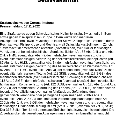
Strafanzeige wegen Corona-Impfung
Pressemeldung 17.11.2022
Eine Strafanzeige gegen Schweizerisches Heilmittelinstitut Swissmedic in Bern
sowie gegen Inselspital Insel Gruppe in Bern wurde von mehreren
Anzeigeerstattern sowie Privatklägern in der Schweiz eingereicht, vertreten durch
Rechtsanwalt Philipp Kruse und Rechtsanwalt Dr. iur. Markus Zollinger in Zürich:
"Tatverdacht der mehrfachen (eventual-)vorsätzlichen, eventualiter fahrlässigen,
Verletzung der heilmittelrechtlichen Sorgfaltspflichten (Art. 86 Abs. 1 lit. a und Abs.
2 lit. a HMG; eventualiter Abs. 4), der mehrfachen (eventual-)vorsätzlichen,
eventualiter fahrlässigen, Verletzung der heilmittelrechtlichen Meldepflichten (Art.
87 Abs. 1 lit. c HMG; eventualiter Abs. 3), der mehrfachen (eventual-)vorsätzlichen,
eventualiter fahrlässigen, Verletzung des heilmittelrechtlichen Werbeverbots (Art.
87 Abs. 1 lit. b HMG; eventualiter Abs. 3), der mehrfachen (eventual-)vorsätzlichen,
eventualiter fahrlässigen, Tötung (Art. 111 StGB; eventualiter Art. 117 StGB), des
mehrfachen strafbaren (eventual-)vorsätzlichen Schwangerschaftsabbruchs (Art.
118 Abs. 2 StGB), der mehrfachen schweren (eventual-)vorsätzlichen, eventualiter
fahrlässigen, Körperverletzung (Art. 122 StGB; eventualiter Art. 125 Abs. 1 und Abs.
2 StGB), der mehrfachen Gefährdung des Lebens (Art. 129 StGB), der mehrfachen
(eventual-)vorsätzlichen, eventualiter fahrlässigen, Gefährdung durch
gentechnisch veränderte oder pathogene Organismen (Art. 230bis Abs. 1,
eventualiter Abs. 2, StGB), der strafbaren Vorbereitungshandlungen nach Art.
260bis Abs. 1 lit. a–c StGB, der mehrfachen (eventual-)vorsätzlichen, eventualiter
fahrlässigen Urkundenfälschung im Amt (Art. 317 Ziff. 1, eventualiter Ziff. 2, StGB).
Der 318-Seiten-Text ist mit einem ausführlichen Inhaltsverzeichnis gegliedert. Die
Zuverlässigkeit der jeweiligen Aussagen muss jedoch im Einzelfall untersucht