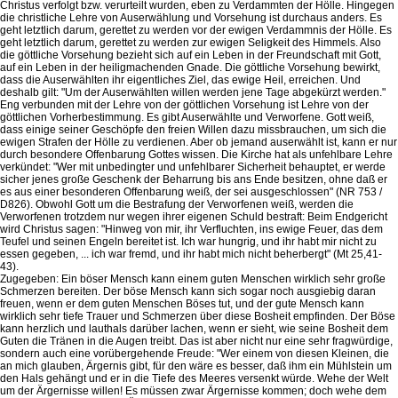
Christus verfolgt bzw. verurteilt wurden, eben zu Verdammten der Hölle. Hingegen
die christliche Lehre von Auserwählung und Vorsehung ist durchaus anders. Es
geht letztlich darum, gerettet zu werden vor der ewigen Verdammnis der Hölle. Es
geht letztlich darum, gerettet zu werden zur ewigen Seligkeit des Himmels. Also
die göttliche Vorsehung bezieht sich auf ein Leben in der Freundschaft mit Gott,
auf ein Leben in der heiligmachenden Gnade. Die göttliche Vorsehung bewirkt,
dass die Auserwählten ihr eigentliches Ziel, das ewige Heil, erreichen. Und
deshalb gilt: "Um der Auserwählten willen werden jene Tage abgekürzt werden."
Eng verbunden mit der Lehre von der göttlichen Vorsehung ist Lehre von der
göttlichen Vorherbestimmung. Es gibt Auserwählte und Verworfene. Gott weiß,
dass einige seiner Geschöpfe den freien Willen dazu missbrauchen, um sich die
ewigen Strafen der Hölle zu verdienen. Aber ob jemand auserwählt ist, kann er nur
durch besondere Offenbarung Gottes wissen. Die Kirche hat als unfehlbare Lehre
verkündet: "Wer mit unbedingter und unfehlbarer Sicherheit behauptet, er werde
sicher jenes große Geschenk der Beharrung bis ans Ende besitzen, ohne daß er
es aus einer besonderen Offenbarung weiß, der sei ausgeschlossen" (NR 753 /
D826). Obwohl Gott um die Bestrafung der Verworfenen weiß, werden die
Verworfenen trotzdem nur wegen ihrer eigenen Schuld bestraft: Beim Endgericht
wird Christus sagen: "Hinweg von mir, ihr Verfluchten, ins ewige Feuer, das dem
Teufel und seinen Engeln bereitet ist. Ich war hungrig, und ihr habt mir nicht zu
essen gegeben, ... ich war fremd, und ihr habt mich nicht beherbergt" (Mt 25,41-
43).
Zugegeben: Ein böser Mensch kann einem guten Menschen wirklich sehr große
Schmerzen bereiten. Der böse Mensch kann sich sogar noch ausgiebig daran
freuen, wenn er dem guten Menschen Böses tut, und der gute Mensch kann
wirklich sehr tiefe Trauer und Schmerzen über diese Bosheit empfinden. Der Böse
kann herzlich und lauthals darüber lachen, wenn er sieht, wie seine Bosheit dem
Guten die Tränen in die Augen treibt. Das ist aber nicht nur eine sehr fragwürdige,
sondern auch eine vorübergehende Freude: "Wer einem von diesen Kleinen, die
an mich glauben, Ärgernis gibt, für den wäre es besser, daß ihm ein Mühlstein um
den Hals gehängt und er in die Tiefe des Meeres versenkt würde. Wehe der Welt
um der Ärgernisse willen! Es müssen zwar Ärgernisse kommen; doch wehe dem