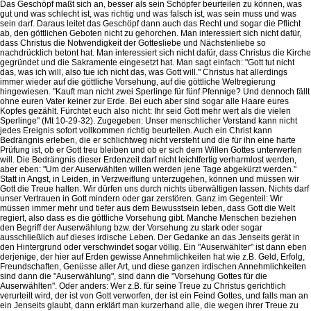
Das Geschöpf maßt sich an, besser als sein Schöpfer beurteilen zu können, was
gut und was schlecht ist, was richtig und was falsch ist, was sein muss und was
sein darf. Daraus leitet das Geschöpf dann auch das Recht und sogar die Pflicht
ab, den göttlichen Geboten nicht zu gehorchen. Man interessiert sich nicht dafür,
dass Christus die Notwendigkeit der Gottesliebe und Nächstenliebe so
nachdrücklich betont hat. Man interessiert sich nicht dafür, dass Christus die Kirche
gegründet und die Sakramente eingesetzt hat. Man sagt einfach: "Gott tut nicht
das, was ich will, also tue ich nicht das, was Gott will." Christus hat allerdings
immer wieder auf die göttliche Vorsehung, auf die göttliche Weltregierung
hingewiesen. "Kauft man nicht zwei Sperlinge für fünf Pfennige? Und dennoch fällt
ohne euren Vater keiner zur Erde. Bei euch aber sind sogar alle Haare eures
Kopfes gezählt. Fürchtet euch also nicht: Ihr seid Gott mehr wert als die vielen
Sperlinge" (Mt 10-29-32). Zugegeben: Unser menschlicher Verstand kann nicht
jedes Ereignis sofort vollkommen richtig beurteilen. Auch ein Christ kann
Bedrängnis erleben, die er schlichtweg nicht versteht und die für ihn eine harte
Prüfung ist, ob er Gott treu bleiben und ob er sich dem Willen Gottes unterwerfen
will. Die Bedrängnis dieser Erdenzeit darf nicht leichtfertig verharmlost werden,
aber eben: "Um der Auserwählten willen werden jene Tage abgekürzt werden."
Statt in Angst, in Leiden, in Verzweiflung unterzugehen, können und müssen wir
Gott die Treue halten. Wir dürfen uns durch nichts überwältigen lassen. Nichts darf
unser Vertrauen in Gott mindern oder gar zerstören. Ganz im Gegenteil: Wir
müssen immer mehr und tiefer aus dem Bewusstsein leben, dass Gott die Welt
regiert, also dass es die göttliche Vorsehung gibt. Manche Menschen beziehen
den Begriff der Auserwählung bzw. der Vorsehung zu stark oder sogar
ausschließlich auf dieses irdische Leben. Der Gedanke an das Jenseits gerät in
den Hintergrund oder verschwindet sogar völlig. Ein "Auserwählter" ist dann eben
derjenige, der hier auf Erden gewisse Annehmlichkeiten hat wie z.B. Geld, Erfolg,
Freundschaften, Genüsse aller Art, und diese ganzen irdischen Annehmlichkeiten
sind dann die "Auserwählung", sind dann die "Vorsehung Gottes für die
Auserwählten". Oder anders: Wer z.B. für seine Treue zu Christus gerichtlich
verurteilt wird, der ist von Gott verworfen, der ist ein Feind Gottes, und falls man an
ein Jenseits glaubt, dann erklärt man kurzerhand alle, die wegen ihrer Treue zu