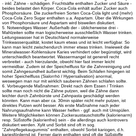
- inkl. Zähne - schädigen. Fruchtsäfte enthalten Zucker und Säure -
beides belastet den Körper. Coca-Cola enhält außer Zucker auch
Phosphorsäure. Die zuckerfreien Sorten Coca-Cola light und (mehr)
Coca-Cola Zero Sugar enthalten u.a. Aspartam. Über die Wirkungen
von Phosphorsäure und Aspartam wird bisweilen diskutiert.
5. Notwendiges Wasser: Außerhalb der - üblicherweise drei -
Mahlzeiten sollte man logischerweise ausschließlich Wasser trinken.
Leitungswasser hat in Deutschland normalerweise
Trinkwasserqualität, kostet kaum etwas und ist leicht verfügbar. So
kann man leicht zwischendurch immer etwas trinken. Inwieweit die
Mineralwasser-Kohlensäure Karies verhindert oder begünstigt, wird
unterschiedlich beantwortet. Wassermangel ist generell recht
verbreitet - auch hierzulande, obwohl hier fast immer leicht
vermeidbar. Zudem ist der Speichelfluss für die Zahnreinigung und
somit Zahngesundheit äußerst wichtig. Beim Schlafen hingegen ist
hoher Speichelfluss (Sialorrhö / Hypersalivation) anormal,
weswegen man nur mit wirklich sauberen Zähnen schlafen sollte.
6. Vorbeugende Maßnahmen: Direkt nach dem Essen / Trinken
sollte man noch nicht die Zähne putzen, weil die Zähne dann
leichter durch Zahnbürste und Zahnpasta geschädigt werden
könnten. Kann man aber ca. 30min später nicht mehr putzen, ist
direktes Putzen wohl besser. Als erste Maßnahme nach jeder
Nahrungsaufnahme kann Wasser helfen - ggf. auch mit Umspülen.
Weitere Möglichkeiten können Zuckeraustauschstoffe (kalorienarm)
resp. Süßstoffe (kalorienfrei) sein - die allerdings auch kontrovers
diskutiert werden. Xylit und Sorbit sind oft in sog.
"Zahnpflegekaugummis" enthalten, obwohl Sorbit kariogen, d.h.
kariesfördernd ist. Ferner darin enthalten sind oft die Süßstoffe