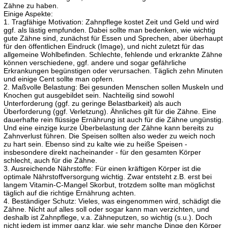
Zähne zu haben.
Einige Aspekte:
1. Tragfähige Motivation: Zahnpflege kostet Zeit und Geld und wird
ggf. als lästig empfunden. Dabei sollte man bedenken, wie wichtig
gute Zähne sind, zunächst für Essen und Sprechen, aber überhaupt
für den öffentlichen Eindruck (Image), und nicht zuletzt für das
allgemeine Wohlbefinden. Schlechte, fehlende und erkrankte Zähne
können verschiedene, ggf. andere und sogar gefährliche
Erkrankungen begünstigen oder verursachen. Täglich zehn Minuten
und einige Cent sollte man opfern.
2. Maßvolle Belastung: Bei gesunden Menschen sollen Muskeln und
Knochen gut ausgebildet sein. Nachteilig sind sowohl
Unterforderung (ggf. zu geringe Belastbarkeit) als auch
Überforderung (ggf. Verletzung). Ähnliches gilt für die Zähne. Eine
dauerhafte rein flüssige Ernährung ist auch für die Zähne ungünstig.
Und eine einzige kurze Überbelastung der Zähne kann bereits zu
Zahnverlust führen. Die Speisen sollten also weder zu weich noch
zu hart sein. Ebenso sind zu kalte wie zu heiße Speisen -
insbesondere direkt nacheinander - für den gesamten Körper
schlecht, auch für die Zähne.
3. Ausreichende Nährstoffe: Für einen kräftigen Körper ist die
optimale Nährstoffversorgung wichtig. Zwar entsteht z.B. erst bei
langem Vitamin-C-Mangel Skorbut, trotzdem sollte man möglichst
täglich auf die richtige Ernährung achten.
4. Beständiger Schutz: Vieles, was eingenommen wird, schädigt die
Zähne. Nicht auf alles soll oder sogar kann man verzichten, und
deshalb ist Zahnpflege, v.a. Zähneputzen, so wichtig (s.u.). Doch
nicht jedem ist immer ganz klar, wie sehr manche Dinge den Körper