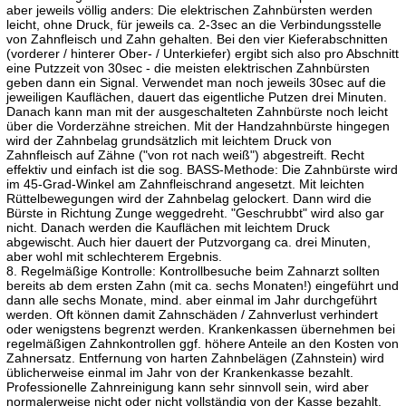
aber jeweils völlig anders: Die elektrischen Zahnbürsten werden
leicht, ohne Druck, für jeweils ca. 2-3sec an die Verbindungsstelle
von Zahnfleisch und Zahn gehalten. Bei den vier Kieferabschnitten
(vorderer / hinterer Ober- / Unterkiefer) ergibt sich also pro Abschnitt
eine Putzzeit von 30sec - die meisten elektrischen Zahnbürsten
geben dann ein Signal. Verwendet man noch jeweils 30sec auf die
jeweiligen Kauflächen, dauert das eigentliche Putzen drei Minuten.
Danach kann man mit der ausgeschalteten Zahnbürste noch leicht
über die Vorderzähne streichen. Mit der Handzahnbürste hingegen
wird der Zahnbelag grundsätzlich mit leichtem Druck von
Zahnfleisch auf Zähne ("von rot nach weiß") abgestreift. Recht
effektiv und einfach ist die sog. BASS-Methode: Die Zahnbürste wird
im 45-Grad-Winkel am Zahnfleischrand angesetzt. Mit leichten
Rüttelbewegungen wird der Zahnbelag gelockert. Dann wird die
Bürste in Richtung Zunge weggedreht. "Geschrubbt" wird also gar
nicht. Danach werden die Kauflächen mit leichtem Druck
abgewischt. Auch hier dauert der Putzvorgang ca. drei Minuten,
aber wohl mit schlechterem Ergebnis.
8. Regelmäßige Kontrolle: Kontrollbesuche beim Zahnarzt sollten
bereits ab dem ersten Zahn (mit ca. sechs Monaten!) eingeführt und
dann alle sechs Monate, mind. aber einmal im Jahr durchgeführt
werden. Oft können damit Zahnschäden / Zahnverlust verhindert
oder wenigstens begrenzt werden. Krankenkassen übernehmen bei
regelmäßigen Zahnkontrollen ggf. höhere Anteile an den Kosten von
Zahnersatz. Entfernung von harten Zahnbelägen (Zahnstein) wird
üblicherweise einmal im Jahr von der Krankenkasse bezahlt.
Professionelle Zahnreinigung kann sehr sinnvoll sein, wird aber
normalerweise nicht oder nicht vollständig von der Kasse bezahlt.