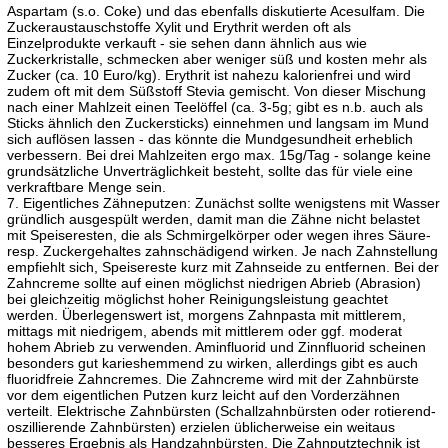
Aspartam (s.o. Coke) und das ebenfalls diskutierte Acesulfam. Die
Zuckeraustauschstoffe Xylit und Erythrit werden oft als
Einzelprodukte verkauft - sie sehen dann ähnlich aus wie
Zuckerkristalle, schmecken aber weniger süß und kosten mehr als
Zucker (ca. 10 Euro/kg). Erythrit ist nahezu kalorienfrei und wird
zudem oft mit dem Süßstoff Stevia gemischt. Von dieser Mischung
nach einer Mahlzeit einen Teelöffel (ca. 3-5g; gibt es n.b. auch als
Sticks ähnlich den Zuckersticks) einnehmen und langsam im Mund
sich auflösen lassen - das könnte die Mundgesundheit erheblich
verbessern. Bei drei Mahlzeiten ergo max. 15g/Tag - solange keine
grundsätzliche Unverträglichkeit besteht, sollte das für viele eine
verkraftbare Menge sein.
7. Eigentliches Zähneputzen: Zunächst sollte wenigstens mit Wasser
gründlich ausgespült werden, damit man die Zähne nicht belastet
mit Speiseresten, die als Schmirgelkörper oder wegen ihres Säure-
resp. Zuckergehaltes zahnschädigend wirken. Je nach Zahnstellung
empfiehlt sich, Speisereste kurz mit Zahnseide zu entfernen. Bei der
Zahncreme sollte auf einen möglichst niedrigen Abrieb (Abrasion)
bei gleichzeitig möglichst hoher Reinigungsleistung geachtet
werden. Überlegenswert ist, morgens Zahnpasta mit mittlerem,
mittags mit niedrigem, abends mit mittlerem oder ggf. moderat
hohem Abrieb zu verwenden. Aminfluorid und Zinnfluorid scheinen
besonders gut karieshemmend zu wirken, allerdings gibt es auch
fluoridfreie Zahncremes. Die Zahncreme wird mit der Zahnbürste
vor dem eigentlichen Putzen kurz leicht auf den Vorderzähnen
verteilt. Elektrische Zahnbürsten (Schallzahnbürsten oder rotierend-
oszillierende Zahnbürsten) erzielen üblicherweise ein weitaus
besseres Ergebnis als Handzahnbürsten. Die Zahnputztechnik ist