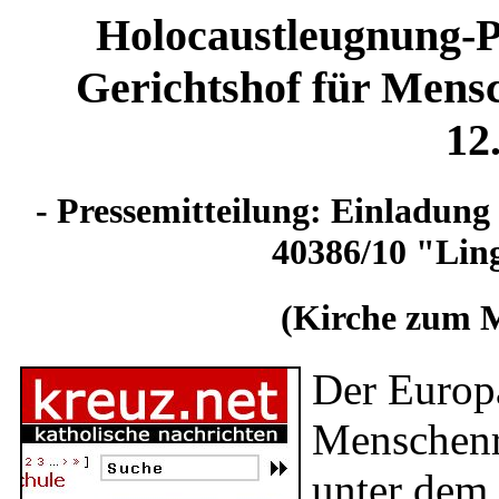
Holocaustleugnung-P
Gerichtshof für Mens
12
- Pressemitteilung: Einladun
40386/10 "Ling
(Kirche zum M
Der Europä
Menschen
unter dem