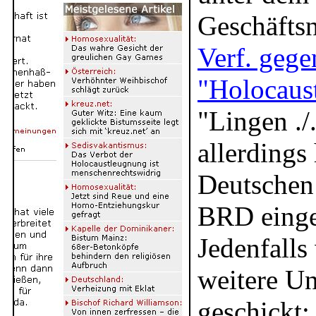
Geschäfts
Verf. gege
"Holocaust
"Lingen ./
allerdings 
Deutschen
BRD einge
Jedenfalls
weitere U
geschickt: