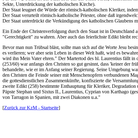
Sekte, Unterdrückung der katholischen Kirche).
Der Staat leugnet die Würde der römisch-katholischen Kleriker, indem 
Der Staat verurteilt römisch-katholische Priester, ohne daß irgendwel
Der Staat unterdrückt die Verkündigung des katholischen Glaubens mit
Ein Ende der Christenverfolgung durch den Staat ist in Deutschland all
"Gerechtigkeit" zu wahren. Aber auch das feierlichste Edikt bleibt re
Bevor man nun Trübsal bläst, sollte man sich auf die Worte Jesu besi
es verlieren; wer aber sein Leben in dieser Welt haßt, wird es bewah
wird ihn Mein Vater ehren." Der Martertod des hl. Laurentius fällt in
(253/60) war anfangs den Christen so gut gesinnt, dass 'keiner der fr
behandelte, wie er im Anfang seiner Regierung. Seine Umgebung war
den Christen die Feinde seiner mit Menschenopfern verbundenen Magie 
die gottesdienstlichen Zusammenkünfte, konfiszierte die Versammlun
zweite Edikt (258) bestimmte Enthauptung für Kleriker, Degradation 
Päpste Stephan und Sixtus II., Laurentius, Cyprian von Karthago (ges
von Tarragon in Spanien, mit zwei Diakonen u.a."
[
Zurück zur KzM - Startseite
]