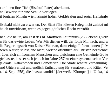
er ihnen ihre Titel (Bischof, Pater) aberkennt.
che Beweise für eine Schuld vorliegen.
 brutalen Mitteln wie irrsinnig hohen Geldstrafen und sogar Haftstrafe
zubald nicht zu erwarten. Der Staat führt diesen Krieg nicht zuletzt mi
chtlich unwirksam, wenn es gegen göttliches Recht verstößt.
nnen, die heute, am Fest des hl. Märtyrers Laurentius (258 lebendig ve
ren für das ewige Leben. Wer Mir dienen will, der folge Mir nach, und 
 die Regierungszeit von Kaiser Valerian, dazu einige Informationen (J.
üheren Kaiser, selbst jene nicht, welche öffentlich als Christen bezeic
 überreich an frommen Menschen und gleichsam eine Gemeinde Gottes'
hasste, liess er sich jedoch im Jahre 257 zu einer systematischen Verf
gslokale, Katakomben und Cömeterien. Die Strafe scheint Verbannung 
und Güterverlust und endlich Enthauptung für Senatoren und Ritter, V
t. 14. Sept. 258), die 'massa candida' [der weiße Klumpen] in Utika, 