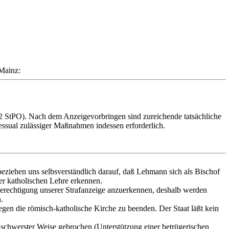
 Mainz:
. 2 StPO). Nach dem Anzeigevorbringen sind zureichende tatsächliche
essual zulässiger Maßnahmen indessen erforderlich.
eziehen uns selbsverständlich darauf, daß Lehmann sich als Bischof
der katholischen Lehre erkennen.
erechtigung unserer Strafanzeige anzuerkennen, deshalb werden
.
egen die römisch-katholische Kirche zu beenden. Der Staat läßt kein
in schwerster Weise gebrochen (Unterstützung einer betrügerischen