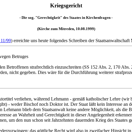
Kriegsgericht
- Die sog. "Gerechtigkeit" des Staates in Kirchenfragen -
(Kirche zum Mitreden, 10.08.1999)
 11/99
) erreichte uns heute folgendes Schreiben der Staatsanwaltschaft
wegen Betruges
 den Betroffenen strafrechtlich einzuschreiten (SS 152 Abs. 2, 170 Abs
den, nicht gegeben. Dies wäre für die Durchführung weiterer strafproz
tortitel verliehen, während Lehmann - gemäß katholischer Lehre (wir b
gibt) - weder Bischof noch Doktor ist. Der Staat läßt kein Interesse an 
Lehmann blieb dem Staatsanwalt keine andere Möglichkeit, als die B
nteresse an Wahrheit und Gerechtigkeit in dieser Angelegenheit erkennen
enen, um den nun schon seit Jahrzehnten dauernden Krieg des Staates g
 niederzuzwingen; das göttliche Recht wird also in zweifacher Hinsicht 