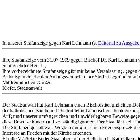
In unserer Strafanzeige gegen Karl Lehmann (s.
Editorial zu Ausgabe
Ihre Strafanzeige vom 31.07.1999 gegen Bischof Dr. Karl Lehmann 
Sehr geehrter Herr L.,
Ihre vorbezeichnete Strafanzeige gibt mir keine Veranlassung, gegen
Anhaltspunkte, die den Anfangsverdacht einer Straftat begründen wür
Mit freundlichen Grüßen
Kiefer, Staatsanwalt
Der Staatsanwalt hat Karl Lehmann einen Bischofstitel und einen Dok
der katholischen Kirche mit Doktortitel in katholischer Theologie aus
Aufgrund unserer umfangreichen und unwiderlegbaren Beweise gegen 
diese Beweise kurzerhand vollständig ignoriert. Der Staat läßt kein I
Die Strafanzeige sollte als Wegbereitung für einen Friedensprozeß di
Interesse an Frieden mit der Kirche erkennen.
Für die V2-Sekte ist der Staat aber auf der Stelle bereit, Katholiken