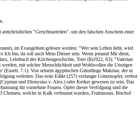
n.
t antichristlichen "Gerichtsurteilen", um den falschen Anschein einer
rbrannt), im Evangelium gelesen werden: "Wer sein Leben liebt, wird
wo Ich bin, da soll auch Mein Diener sein. Wenn jemand Mir dient,
 Marx, Lehrbuch der Kirchengeschichte, Trier (8)1922, 63): "Valerian
hnet werden, mit solcher Menschlichkeit und Wohlwollen die Unsrigen
 (Euseb. 7.1). Von seinem ägyptischen Günstlinge Makrian, der in
olgung verleiten. Das erste Edikt (257) verlangte Götzenopfer, verbot
(Cyprian und Dionysius v. Alex.) oder Kerker gewesen zu sein. Das
erbannung für vornehme Frauen. Opfer dieser Verfolgung sind die
143 Christen, welche in Kalk verbrannt wurden, Fruktuosus, Bischof