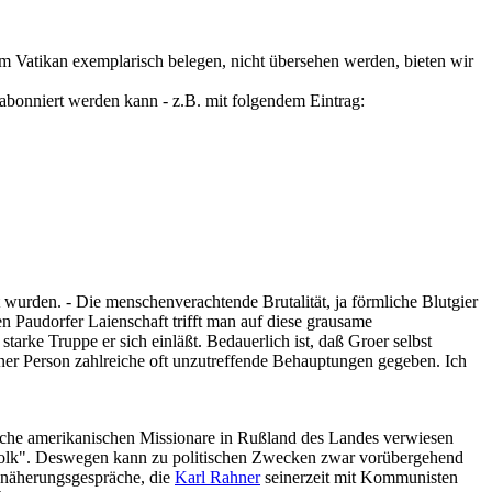
m Vatikan exemplarisch belegen, nicht übersehen werden, bieten wir
abonniert werden kann - z.B. mit folgendem Eintrag:
wurden. - Die menschenverachtende Brutalität, ja förmliche Blutgier
n Paudorfer Laienschaft trifft man auf diese grausame
arke Truppe er sich einläßt. Bedauerlich ist, daß Groer selbst
iner Person zahlreiche oft unzutreffende Behauptungen gegeben. Ich
liche amerikanischen Missionare in Rußland des Landes verwiesen
 Volk". Deswegen kann zu politischen Zwecken zwar vorübergehend
 Annäherungsgespräche, die
Karl Rahner
seinerzeit mit Kommunisten