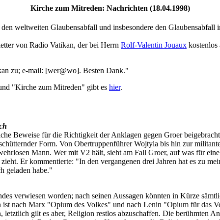
Kirche zum Mitreden: Nachrichten (18.04.1998)
 den weltweiten Glaubensabfall und insbesondere den Glaubensabfall i
tter von Radio Vatikan, der bei Herrn
Rolf-Valentin Jouaux
kostenlos 
ikan zu; e-mail: [wer@wo]. Besten Dank."
und "Kirche zum Mitreden" gibt es
hier
.
ich
he Beweise für die Richtigkeit der Anklagen gegen Groer beigebracht 
schütternder Form. Von Obertruppenführer Wojtyla bis hin zur militante
rlosen Mann. Wer mit V2 hält, sieht am Fall Groer, auf was für eine st
zieht. Er kommentierte: "In den vergangenen drei Jahren hat es zu me
h geladen habe."
Landes verwiesen worden; nach seinen Aussagen könnten in Kürze sämt
ion ist nach Marx "Opium des Volkes" und nach Lenin "Opium für das
n, letztlich gilt es aber, Religion restlos abzuschaffen. Die berühmten