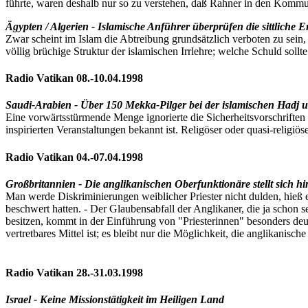
führte, waren deshalb nur so zu verstehen, daß Rahner in den Kommu
Ägypten / Algerien - Islamische Anführer überprüfen die sittliche E
Zwar scheint im Islam die Abtreibung grundsätzlich verboten zu sein,
völlig brüchige Struktur der islamischen Irrlehre; welche Schuld soll
Radio Vatikan 08.-10.04.1998
Saudi-Arabien - Über 150 Mekka-Pilger bei der islamischen Had
Eine vorwärtsstürmende Menge ignorierte die Sicherheitsvorschriften
inspirierten Veranstaltungen bekannt ist. Religöser oder quasi-religi
Radio Vatikan 04.-07.04.1998
Großbritannien - Die anglikanischen Oberfunktionäre stellt sich hi
Man werde Diskriminierungen weiblicher Priester nicht dulden, hieß e
beschwert hatten. - Der Glaubensabfall der Anglikaner, die ja schon s
besitzen, kommt in der Einführung von "Priesterinnen" besonders deu
vertretbares Mittel ist; es bleibt nur die Möglichkeit, die anglikanisch
Radio Vatikan 28.-31.03.1998
Israel - Keine Missionstätigkeit im Heiligen Land