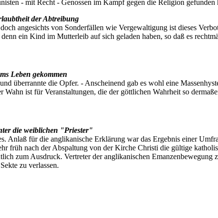
nisten - mit Recht - Genossen im Kampf gegen die Religion gefunden h
rlaubtheit der Abtreibung
 doch angesichts von Sonderfällen wie Vergewaltigung ist dieses Verbot
te denn ein Kind im Mutterleib auf sich geladen haben, so daß es rechtm
j ums Leben gekommen
 und überrannte die Opfer. - Anscheinend gab es wohl eine Massenhyst
öser Wahn ist für Veranstaltungen, die der göttlichen Wahrheit so derma
nter die weiblichen "Priester"
s. Anlaß für die anglikanische Erklärung war das Ergebnis einer Umfrag
ehr früh nach der Abspaltung von der Kirche Christi die gültige kathol
tlich zum Ausdruck. Vertreter der anglikanischen Emanzenbewegung zu sc
e Sekte zu verlassen.