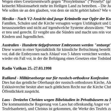
Wegen eines Gesetzesentwurfs gegen "Prosyletismus" ("Proselyt" (gri
keinerlei Missionsarbeit mehr im Heiligen Land zu betreiben. - Die J
Wie sollen sie an den glauben, von dem sie nicht gehört haben? Wie
Mexiko - Nach V2-Ansicht sind junge Kriminelle nur Opfer der Kon
Familien, Schulen und die Kirche versagten wegen Unfähigkeit und Le
herauszustellen und nicht auf irgendwelche Systeme abzuwälzen: "Wenn
er treu und gerecht. Er vergibt uns die Sünden und macht uns rein von
Kindern und Jugendlichen.
Australien - Hunderte tiefgefrorener Embryonen werden "entsorgt
Diese waren in einer Spezialklinik für künstliche Befruchtung bestel
vor, daß die Embryonen nach Ablauf von 5 Jahren vernichtet werden. 
wieder ein Fall vor, in der die Befolgung eines Gesetzes eine Todsünde
Radio Vatikan 25.-27.03.1998
Rußland - Militärseelsorge nur für russisch-orthodoxe Konfession
Dies hat das geistliche Oberhaupt der russisch-orthodoxen Kirche, Ale
Exklusivrechte besitzt aber nach göttlichem Recht nur die Kirche Chris
Öffentlichkeit zuspricht.
Laos - Dreizehn Christen wegen Bibelstudien in Privathäusern zu Ha
Die kommunistische Regierung von Laos hat offenkundig Angst vor 
Teufelsanbeter), und Christus ist gekommen, die Werke des Teufels zu