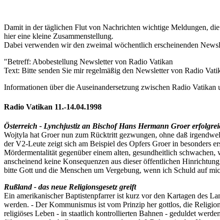
Damit in der täglichen Flut von Nachrichten wichtige Meldungen, die
hier eine kleine Zusammenstellung.
Dabei verwenden wir den zweimal wöchentlich erscheinenden Newsle
"Betreff: Abobestellung Newsletter von Radio Vatikan
Text: Bitte senden Sie mir regelmäßig den Newsletter von Radio Vat
Informationen über die Auseinandersetzung zwischen Radio Vatikan 
Radio Vatikan 11.-14.04.1998
Österreich - Lynchjustiz an Bischof Hans Hermann Groer erfolgre
Wojtyla hat Groer nun zum Rücktritt gezwungen, ohne daß irgendwelc
der V2-Leute zeigt sich am Beispiel des Opfers Groer in besonders er
Mördermentalität gegenüber einem alten, gesundheitlich schwachen, weh
anscheinend keine Konsequenzen aus dieser öffentlichen Hinrichtung 
bitte Gott und die Menschen um Vergebung, wenn ich Schuld auf mic
Rußland - das neue Religionsgesetz greift
Ein amerikanischer Baptistenpfarrer ist kurz vor den Kartagen des 
werden. - Der Kommunismus ist vom Prinzip her gottlos, die Relig
religiöses Leben - in staatlich kontrollierten Bahnen - geduldet werde