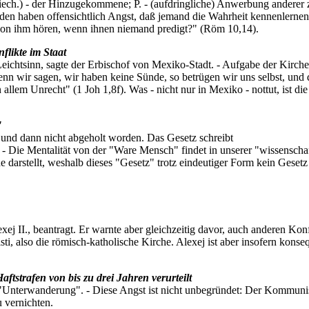
ech.) - der Hinzugekommene; P. - (aufdringliche) Anwerbung anderer z
uden haben offensichtlich Angst, daß jemand die Wahrheit kennenlernen
 von ihm hören, wenn ihnen niemand predigt?" (Röm 10,14).
flikte im Staat
ichtsinn, sagte der Erbischof von Mexiko-Stadt. - Aufgabe der Kirche 
 wir sagen, wir haben keine Sünde, so betrügen wir uns selbst, und di
 allem Unrecht" (1 Joh 1,8f). Was - nicht nur in Mexiko - nottut, ist 
"
lt und dann nicht abgeholt worden. Das Gesetz schreibt
- Die Mentalität von der "Ware Mensch" findet in unserer "wissenschaft
 darstellt, weshalb dieses "Gesetz" trotz eindeutiger Form kein Gesetz 
xej II., beantragt. Er warnte aber gleichzeitig davor, auch anderen Ko
ti, also die römisch-katholische Kirche. Alexej ist aber insofern konse
ftstrafen von bis zu drei Jahren verurteilt
"Unterwanderung". - Diese Angst ist nicht unbegründet: Der Kommuni
 vernichten.