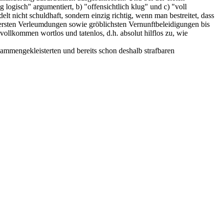
g logisch" argumentiert, b) "offensichtlich klug" und c) "voll
t nicht schuldhaft, sondern einzig richtig, wenn man bestreitet, dass
wersten Verleumdungen sowie gröblichsten Vernunftbeleidigungen bis
ollkommen wortlos und tatenlos, d.h. absolut hilflos zu, wie
ammengekleisterten und bereits schon deshalb strafbaren