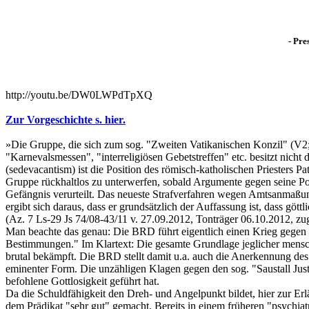
- Pre
http://youtu.be/DW0LWPdTpXQ
Zur Vorgeschichte s. hier.
»Die Gruppe, die sich zum sog. "Zweiten Vatikanischen Konzil" (V2;
"Karnevalsmessen", "interreligiösen Gebetstreffen" etc. besitzt nicht
(sedevacantism) ist die Position des römisch-katholischen Priesters P
Gruppe rückhaltlos zu unterwerfen, sobald Argumente gegen seine Posi
Gefängnis verurteilt. Das neueste Strafverfahren wegen Amtsanmaßung
ergibt sich daraus, dass er grundsätzlich der Auffassung ist, dass göt
(Az. 7 Ls-29 Js 74/08-43/11 v. 27.09.2012, Tonträger 06.10.2012, zug
Man beachte das genau: Die BRD führt eigentlich einen Krieg gegen da
Bestimmungen." Im Klartext: Die gesamte Grundlage jeglicher mensch
brutal bekämpft. Die BRD stellt damit u.a. auch die Anerkennung des
eminenter Form. Die unzähligen Klagen gegen den sog. "Saustall Justiz
befohlene Gottlosigkeit geführt hat.
Da die Schuldfähigkeit den Dreh- und Angelpunkt bildet, hier zur Erlä
dem Prädikat "sehr gut" gemacht. Bereits in einem früheren "psychia