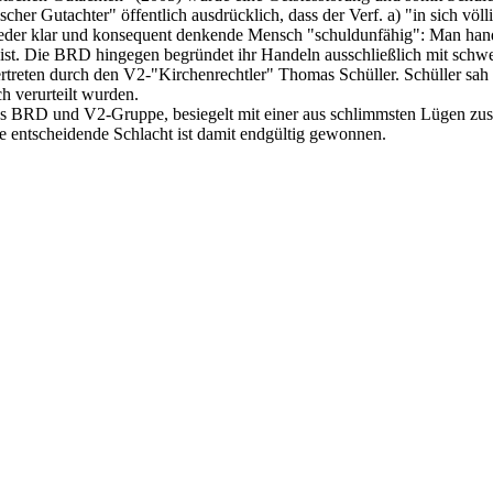
er Gutachter" öffentlich ausdrücklich, dass der Verf. a) "in sich völli
 jeder klar und konsequent denkende Mensch "schuldunfähig": Man handel
e ist. Die BRD hingegen begründet ihr Handeln ausschließlich mit sch
rtreten durch den V2-"Kirchenrechtler" Thomas Schüller. Schüller sah v
h verurteilt wurden.
ens BRD und V2-Gruppe, besiegelt mit einer aus schlimmsten Lügen zus
 Die entscheidende Schlacht ist damit endgültig gewonnen.