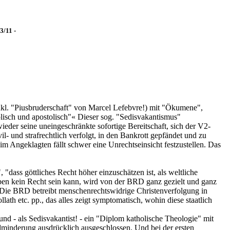
3/11 -
inkl. "Piusbruderschaft" von Marcel Lefebvre!) mit "Ökumene",
holisch und apostolisch"« Dieser sog. "Sedisvakantismus"
wieder seine uneingeschränkte sofortige Bereitschaft, sich der V2-
- und strafrechtlich verfolgt, in den Bankrott gepfändet und zu
 Angeklagten fällt schwer eine Unrechtseinsicht festzustellen. Das
dass göttliches Recht höher einzuschätzen ist, als weltliche
ben kein Recht sein kann, wird von der BRD ganz gezielt und ganz
. Die BRD betreibt menschenrechtswidrige Christenverfolgung in
ath etc. pp., das alles zeigt symptomatisch, wohin diese staatlich
und - als Sedisvakantist! - ein "Diplom katholische Theologie" mit
dminderung ausdrücklich ausgeschlossen. Und bei der ersten