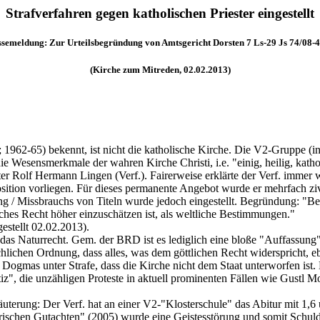
Strafverfahren gegen katholischen Priester eingestellt
ssemeldung: Zur Urteilsbegründung von Amtsgericht Dorsten 7 Ls-29 Js 74/08-4
(Kirche zum Mitreden, 02.02.2013)
 1962-65) bekennt, ist nicht die katholische Kirche. Die V2-Gruppe (
 die Wesensmerkmale der wahren Kirche Christi, i.e. "einig, heilig, kat
ater Rolf Hermann Lingen (Verf.). Fairerweise erklärte der Verf. immer 
tion vorliegen. Für dieses permanente Angebot wurde er mehrfach zivil
 / Missbrauchs von Titeln wurde jedoch eingestellt. Begründung: "Beim
tliches Recht höher einzuschätzen ist, als weltliche Bestimmungen."
estellt 02.02.2013).
s Naturrecht. Gem. der BRD ist es lediglich eine bloße "Auffassung", "
lichen Ordnung, dass alles, was dem göttlichen Recht widerspricht, e
 Dogmas unter Strafe, dass die Kirche nicht dem Staat unterworfen ist
", die unzähligen Proteste in aktuell prominenten Fällen wie Gustl Moll
uterung: Der Verf. hat an einer V2-"Klosterschule" das Abitur mit 1,6 
trischen Gutachten" (2005) wurde eine Geistesstörung und somit Schul