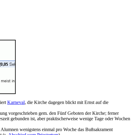
iert
Karneval
, die Kirche dagegen blickt mit Ernst auf die
tung vorgeschrieben gem. den Fünf Geboten der Kirche; ferner
eszeit gebunden ist, aber praktischerweise wenige Tage oder Wochen
die Alumnen wenigstens einmal pro Woche das Bußsakrament
t (s.
Abschied vom Priestertum
).