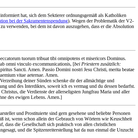
 informiert hat, sich dem Sektierer ordnungsgemäß als Katholiken
ntion bei der Sakramentenspendung
). Wegen der Problematik der V2-
el zu verwenden, bei dem ist davon auszugehen, dass er die Absolution
peccatorum tuorum tribuat tibi omnipotens et misericors Dominus.
vo ab omni vinculo excommunicationis, [
bei Priestern zusätzlich:
et Spiritus Sancti. Amen. Passio Domini nostri Jesu Christi, merita beatae
praemium vitae aeternae. Amen.
Verzeihung deiner Sünden schenke dir der allmächtige und
ung und des Interdiktes, soweit ich es vermag und du dessen bedarfst.
istus, die Verdienste der allerseligsten Jungfrau Maria und aller
ohne des ewigen Lebens. Amen.]
steller und Prostituierte sind gern gesehene und beliebte Personen
emäß ist, wenn schon allein der Gebrauch von Wörtern wie Keuschheit
, dass die Gesellschaft sich praktisch von allen christlichen
ngesagt, und die Spitzenreiterstellung hat da nun einmal die Unzucht