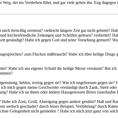
 der Weg, der ins Verderben führt, und gar viele gehen ihn. Eng dagegen
ich freiwillig zerstreut? vielleicht längere Zeit gar nicht gebetet? Ha
 und kirchenfeindliche Zeitungen und Schriften gelesen? verbreitet? 
gkeit gesündigt? Habe ich gegen Gott und seine Vorsehung gemurrt? W
usgesprochen? zum Fluchen mißbraucht? Habe ich über heilige Dinge g
htet? Habe ich aus eigener Schuld die heilige Messe versäumt? Bin ich
nommen?
eigensinnig, lieblos, trotzig gegen sie? War ich ungehorsam gegen sie
be ich mich gegen meine Geschwister versündigt durch Zank, Streit ode
iehung? Habe ich an ihnen oder ändern Hausgenossen Böses (unerlaubte
etzt? Habe ich Zorn, Groll, Abneigung gegen andere genährt? Haß und
ern seelisch geschadet? durch böses Beispiel, Verführung? durch Rate
chste Gelegenheit nicht gemieden ? Habe ich mich jetzt ganz von sol