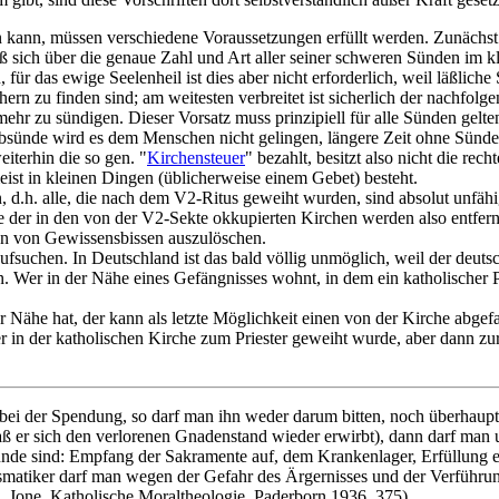
 kann, müssen verschiedene Voraussetzungen erfüllt werden. Zunächst
 muß sich über die genaue Zahl und Art aller seiner schweren Sünden im k
ür das ewige Seelenheil ist dies aber nicht erforderlich, weil läßliche
hern zu finden sind; am weitesten verbreitet ist sicherlich der nachf
ehr zu sündigen. Dieser Vorsatz muss prinzipiell für alle Sünden gelten
sünde wird es dem Menschen nicht gelingen, längere Zeit ohne Sünde
iterhin die so gen. "
Kirchensteuer
" bezahlt, besitzt also nicht die r
eist in kleinen Dingen (üblicherweise einem Gebet) besteht.
 d.h. alle, die nach dem V2-Ritus geweiht wurden, sind absolut unfähi
e der in den von der V2-Sekte okkupierten Kirchen werden also entfer
ken von Gewissensbissen auszulöschen.
fsuchen. In Deutschland ist das bald völlig unmöglich, weil der deutsch
Wer in der Nähe eines Gefängnisses wohnt, in dem ein katholischer Prie
r Nähe hat, der kann als letzte Möglichkeit einen von der Kirche abgefa
Wer in der katholischen Kirche zum Priester geweiht wurde, aber dann z
 bei der Spendung, so darf man ihn weder darum bitten, noch überhau
ß er sich den verlorenen Gnadenstand wieder erwirbt), dann darf man
ünde sind: Empfang der Sakramente auf, dem Krankenlager, Erfüllung ei
smatiker darf man wegen der Gefahr des Ärgernisses und der Verführung
. Jone, Katholische Moraltheologie, Paderborn 1936, 375).