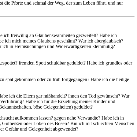
 ist die Pforte und schmal der Weg, der zum Leben führt, und nur
be ich freiwillig an Glaubenswahrheiten gezweifelt? Habe ich
Habe ich mich meines Glaubens geschämt? War ich abergläubisch?
ar ich in Heimsuchungen und Widerwärtigkeiten kleinmütig?
espottet? fremden Spott schuldbar geduldet? Habe ich grundlos oder
 zu spät gekommen oder zu früh fortgegangen? Habe ich die heilige
? Habe ich die Eltern gar mißhandelt? ihnen den Tod gewünscht? War
r Verführung? Habe ich für die Erziehung meiner Kinder und
 Bekanntschaften, böse Gelegenheiten) geduldet?
 Rachsucht aufkommen lassen? gegen nahe Verwandte? Habe ich in
n, Gutheißen oder Loben des Bösen? Bin ich mit schlechten Menschen
cher Gefahr und Gelegenheit abgewendet?