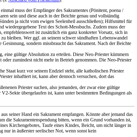
 einmal muss der Empfänger des Sakramentes (Pönitent, poena /
laren sein und diese auch in der Beichte genau und vollständig
 Sünden ja nicht vom ewigen Seelenheil ausschließen); Hilfsmittel für
olgend wiedergegebene Text des Schott-Messbuchs. Zudem muss der
, empfehlenswert ist zusätzlich ein ganz konkreter Vorsatz, sich in
 zu bleiben. Wer ggf. an seinem schwer sündhaften Lebenswandel
echte Gesinnung, sondern missbraucht das Sakrament. Nach der Beichte
g, eine gültige Absolution zu erteilen. Diese Neo-Priester kümmern
nt oder zumindest nicht mehr in Betrieb genommen. Die Neo-Priester
e Staat kurz vor seinem Endziel steht, alle katholischen Priester
ster inhaftiert ist, kann aber dennoch versuchen, dort das
llenenen Priester suchen, also jemanden, der zwar eine gültige
ur V2-Sekte übergelaufen ist, kann unter bestimmten Bedingungen als
pt aus seiner Hand ein Sakrament empfangen. Könnte aber jemand das
 um die Sakramentenspendung bitten, wenn ein Grund vorhanden ist,
nes Kirchengebotes, Taufe eines Kindes, Beicht, um nicht länger in
 nur in äußerster seelischer Not, wenn sonst kein