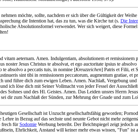
 nehmen möchte, sollte, nachdem er sich über die Gültigkeit der Weihe
ssprechung die Intention hat, das zu tun, was die Kirche tut (s.
Die Inte
 katholische Absolutionsformel verwendet. Wer sich weigert, diese Form
lten!
te ad vitam aeternam. Amen. Indulgentiam, absolutionem et remissionem 
s noster Jesus Christus te absolvat, et ego auctoritate ipsius te absol
 te absolvo a peccatis tuis, in nomine [
Kreuzzeichen
] Patris et Filii, 
ustinueris sint tibi in remissionem peccatorum, augmentum gratiae, et 
 nach und führe dich zum ewigen Leben. Amen. Nachlaß, Vergebung und 
und ich löse dich mit Seiner Vollmacht von jeder Fessel der Ausschließ
es Sohnes und des Hl. Geistes. Amen. Das Leiden unsres Herrn Jesus Chr
st, sei dir zum Nachlaß der Sünden, zur Mehrung der Gnade und zum L
eutigen Gesellschaft ist Unzucht gesellschaftsfähig geworden; Pornodar
iche Lehre in Bezug auf das sechste und neunte Gebot nicht mehr zeitg
 frech für
Sodomie
Werbung betreibt. Der Beichtspiegel zeigt jedoch auf
ßtsein, Ehrlichkeit, Anstand will keiner mehr etwas wissen, "Fun" ist a