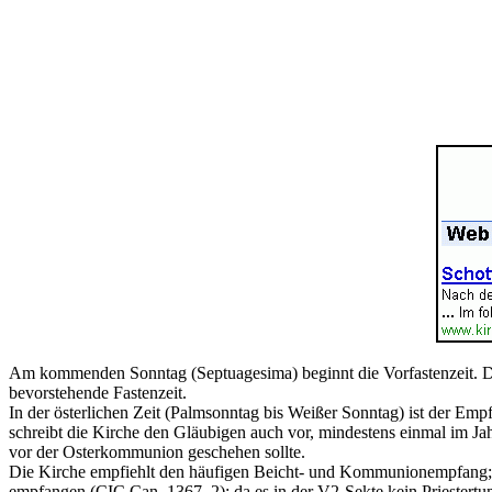
Am kommenden Sonntag (Septuagesima) beginnt die Vorfastenzeit. Das
bevorstehende Fastenzeit.
In der österlichen Zeit (Palmsonntag bis Weißer Sonntag) ist der E
schreibt die Kirche den Gläubigen auch vor, mindestens einmal im J
vor der Osterkommunion geschehen sollte.
Die Kirche empfiehlt den häufigen Beicht- und Kommunionempfang; i
empfangen (CIC Can. 1367, 2); da es in der V2-Sekte kein Priestertum g