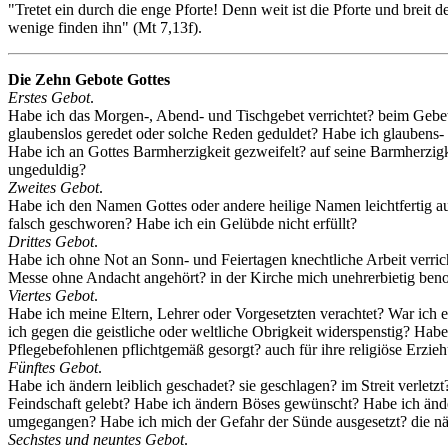
"Tretet ein durch die enge Pforte! Denn weit ist die Pforte und breit
wenige finden ihn" (Mt 7,13f).
Die Zehn Gebote Gottes
Erstes Gebot
.
Habe ich das Morgen-, Abend- und Tischgebet verrichtet? beim Gebet m
glaubenslos geredet oder solche Reden geduldet? Habe ich glaubens-
Habe ich an Gottes Barmherzigkeit gezweifelt? auf seine Barmherzi
ungeduldig?
Zweites Gebot
.
Habe ich den Namen Gottes oder andere heilige Namen leichtfertig a
falsch geschworen? Habe ich ein Gelübde nicht erfüllt?
Drittes Gebot
.
Habe ich ohne Not an Sonn- und Feiertagen knechtliche Arbeit verric
Messe ohne Andacht angehört? in der Kirche mich unehrerbietig be
Viertes Gebot
.
Habe ich meine Eltern, Lehrer oder Vorgesetzten verachtet? War ich 
ich gegen die geistliche oder weltliche Obrigkeit widerspenstig? Ha
Pflegebefohlenen pflichtgemäß gesorgt? auch für ihre religiöse Erz
Fünftes Gebot
.
Habe ich ändern leiblich geschadet? sie geschlagen? im Streit verl
Feindschaft gelebt? Habe ich ändern Böses gewünscht? Habe ich änd
umgegangen? Habe ich mich der Gefahr der Sünde ausgesetzt? die nä
Sechstes und neuntes Gebot
.