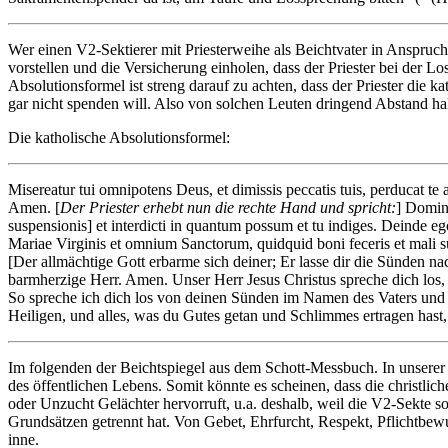
Wer einen V2-Sektierer mit Priesterweihe als Beichtvater in Anspruch
vorstellen und die Versicherung einholen, dass der Priester bei der Lo
Absolutionsformel ist streng darauf zu achten, dass der Priester die
gar nicht spenden will. Also von solchen Leuten dringend Abstand ha
Die katholische Absolutionsformel:
Misereatur tui omnipotens Deus, et dimissis peccatis tuis, perducat 
Amen. [
Der Priester erhebt nun die rechte Hand und spricht:
] Dominu
suspensionis] et interdicti in quantum possum et tu indiges. Deinde ego
Mariae Virginis et omnium Sanctorum, quidquid boni feceris et mali s
[Der allmächtige Gott erbarme sich deiner; Er lasse dir die Sünden
barmherzige Herr. Amen. Unser Herr Jesus Christus spreche dich los, 
So spreche ich dich los von deinen Sünden im Namen des Vaters und d
Heiligen, und alles, was du Gutes getan und Schlimmes ertragen ha
Im folgenden der Beichtspiegel aus dem Schott-Messbuch. In unserer h
des öffentlichen Lebens. Somit könnte es scheinen, dass die christl
oder Unzucht Gelächter hervorruft, u.a. deshalb, weil die V2-Sekte so
Grundsätzen getrennt hat. Von Gebet, Ehrfurcht, Respekt, Pflichtbewu
inne.