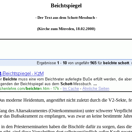
Beichtspiegel
- Der Text aus dem Schott-Messbuch -
(Kirche zum Mitreden, 18.02.2000)
 moderne Heidentum, angestiftet nicht zuletzt durch die V2-Sekte, fe
mpfang des Altarsakramentes (Osterkommunion) unter schwerer Verpflich
ahr das Bußsakrament zu empfangen, was zwar an keine bestimmte Jahr
n den Priesterseminarien haben die Bischöfe dafür zu sorgen, dass 
ibt, sind diese Vorschriften dort selbstverständlich außer Kraft gesetz