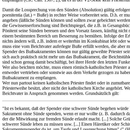
Damit die Lossprechung von den Sünden (Absolution) gültig erfolgen
poenitentia (lat.) = Buße) in rechter Weise vorbereitet sein. D.h. er
angeben (läßliche Sünden können und sollten zwar gebeichtet werden, f
die Gewissenserforschung sind Beichtspiegel, die z.B. in Gesangsbüc
Pönitent seine Sünden bereuen und den Vorsatz fassen, künftig nicht m
einem bestimmten Bereich um Besserung zu bemühen. Infolge der Erb
nichts ändern will, z.B. indem er weiterhin im Konkubinat lebt oder we
muss eine vom Beichtvater auferlegte Buße erfüllt werden, die aber m
Spender des Bußsakramentes können nur gültig geweihte Priester sein,
sich auch praktisch nicht mehr um das Bußsakrament, die Beichtstühl
sind schon genug damit beschäftigt, bei ihrer Herde den letzten Fun
Wer also beichten möchte, muss einen römisch-katholischen Priester au
entweder vertrieben oder sonstwie aus dem Verkehr gezogen zu haben. 
Bußsakrament zu empfangen.
Wer nun partout keinen katholischen Priester findet oder in zumutbare
Priesterweihe besitzt, aber nicht der katholischen Kirche angehört. 
Beichtvater in Anspruch genommen werden. Grundsätzlich gilt:
"Ist es bekannt, daß der Spender eine schwere Sünde begehen würde
Sakrament ohne Sünde spenden, wenn er nur wollte (z. B. dadurch da
der die Mitwirkung zur fremden Sünde erlaubt macht. [...] Solche Gr
schwerer Sünde leben zu müssen usw. [...] Einen Häretiker oder Schi
Sakramentenspender da ist, um Taufe und Lossprechung bitten" (" (H