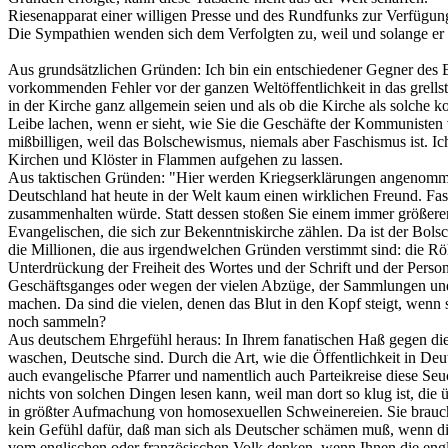
Riesenapparat einer willigen Presse und des Rundfunks zur Verfügung
Die Sympathien wenden sich dem Verfolgten zu, weil und solange er sic
Aus grundsätzlichen Gründen: Ich bin ein entschiedener Gegner des 
vorkommenden Fehler vor der ganzen Weltöffentlichkeit in das grellst
in der Kirche ganz allgemein seien und als ob die Kirche als solche 
Leibe lachen, wenn er sieht, wie Sie die Geschäfte der Kommunisten v
mißbilligen, weil das Bolschewismus, niemals aber Faschismus ist. I
Kirchen und Klöster in Flammen aufgehen zu lassen.
Aus taktischen Gründen: "Hier werden Kriegserklärungen angenommen
Deutschland hat heute in der Welt kaum einen wirklichen Freund. Fas
zusammenhalten würde. Statt dessen stoßen Sie einem immer größeren 
Evangelischen, die sich zur Bekenntniskirche zählen. Da ist der Bols
die Millionen, die aus irgendwelchen Gründen verstimmt sind: die Rö
Unterdrückung der Freiheit des Wortes und der Schrift und der Perso
Geschäftsganges oder wegen der vielen Abzüge, der Sammlungen und
machen. Da sind die vielen, denen das Blut in den Kopf steigt, wenn
noch sammeln?
Aus deutschem Ehrgefühl heraus: In Ihrem fanatischen Haß gegen die
waschen, Deutsche sind. Durch die Art, wie die Öffentlichkeit in De
auch evangelische Pfarrer und namentlich auch Parteikreise diese Seu
nichts von solchen Dingen lesen kann, weil man dort so klug ist, die
in größter Aufmachung von homosexuellen Schweinereien. Sie brauche
kein Gefühl dafür, daß man sich als Deutscher schämen muß, wenn d
vom englischen oder französischen Volk denken, wenn Ihnen die engli