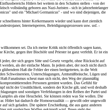
nflussbereichs Hitlers bei weitem in den Schatten stellen - von der
raktisch vollständig geboren aus Nazi-Juristen - sich in jahrzehntelanger
onicus" und ein "Michael Germanicus" - und wo sind diejenigen, die
ute schnellstens hinter Kerkermauern wieder und kann dort ziemlich
undestrojaner, Internetsperren, Beleidigungsprozessen usw. usf. -
 willkommen sei. Da ich meine Kritik nicht öffentlich sagen kann,
Kirche, gegen ihre Bischöfe und Priester ist ganz verfehlt. Er ist ein
 jeder, der sich gegen Sitte und Gesetz vergeht, ohne Rücksicht auf
ft werden, als der einfache Mann. In jedem aber, der noch nicht durch
 glühendem Haß die Fehler der einen breitgetreten, in die Welt
mmenden Schweinereien, Unterschlagungen, Amtsmißbräuche, Lügen und
sem Haß-Fanatismus scheut man sich nicht, den Weg der planmäßig
 zu kompromittierenden Personen gemimt wurden. Das Gefühl für
 nicht der Unsittlichkeit, sondern der Kirche gilt, und weil deshalb
schlagungen und sonstigen Verfehlungen in den Reihen der Partei und
ampfes als eine Heuchelei. Sie können reden was Sie wollen. Die
r. Hitler hat dadurch die Homosexualität — gewollt oder ungewollt
e auf sich geladen. Die spätere Erschießung, die aus ganz anderen
hier mit ungleichen Waffen gekämpft wird. Ihnen steht der