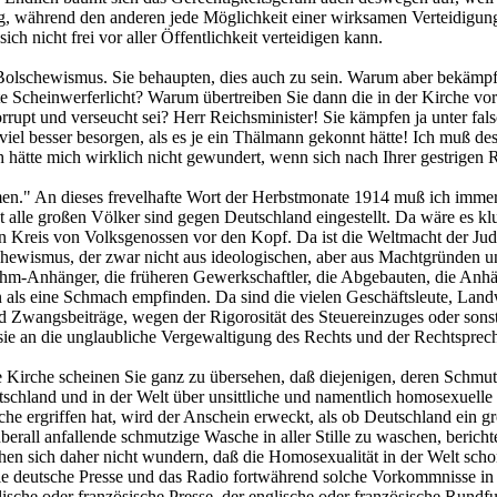
, während den anderen jede Möglichkeit einer wirksamen Verteidigung 
h nicht frei vor aller Öffentlichkeit verteidigen kann.
Bolschewismus. Sie behaupten, dies auch zu sein. Warum aber bekämpfe
e Scheinwerferlicht? Warum übertreiben Sie dann die in der Kirche vor
korrupt und verseucht sei? Herr Reichsminister! Sie kämpfen ja unter 
iel besser besorgen, als es je ein Thälmann gekonnt hätte! Ich muß de
ch hätte mich wirklich nicht gewundert, wenn sich nach Ihrer gestrige
." An dieses frevelhafte Wort der Herbstmonate 1914 muß ich immer 
t alle großen Völker sind gegen Deutschland eingestellt. Da wäre es 
Kreis von Volksgenossen vor den Kopf. Da ist die Weltmacht der Juden
chewismus, der zwar nicht aus ideologischen, aber aus Machtgründen uns
hm-Anhänger, die früheren Gewerkschaftler, die Abgebauten, die Anhäng
n als eine Schmach empfinden. Da sind die vielen Geschäftsleute, Land
 Zwangsbeiträge, wegen der Rigorosität des Steuereinzuges oder son
 sie an die unglaubliche Vergewaltigung des Rechts und der Rechtspre
 Kirche scheinen Sie ganz zu übersehen, daß diejenigen, deren Schmu
utschland und in der Welt über unsittliche und namentlich homosexuelle
che ergriffen hat, wird der Anschein erweckt, als ob Deutschland ein 
 überall anfallende schmutzige Wasche in aller Stille zu waschen, beri
n sich daher nicht wundern, daß die Homosexualität in der Welt schon
ie deutsche Presse und das Radio fortwährend solche Vorkommnisse in
sche oder französische Presse, der englische oder französische Rundfu