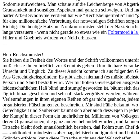
Sodomie aufweichten. Man schaue auf die Leichenberge von Abgetrieben
Grausamkeit und sonstigen Aspekten mal ganz zu schweigen. Und man 
harter Arbeit Synonyme verdient hat wie "Rechtsbeugermafia" und "ge
für eine millionenfache Verbreitung der notwendigen Schriften sorgen
Richtig: Die heutige Hatz auf Nonkonformisten steht der Nazi-Seuche i
lange versauern - wenn nicht gerade so etwas wie ein
Foltermord à l
Hitler und Goebbels würden vor Neid erblassen.
---
Herr Reichsminister!
Sie haben die Freiheit des Wortes und der Schrift vollkommen unterdr
muß ich sie Ihnen brieflich zur Kenntnis geben. Unmittelbare Veranlas
Unrecht und Unglück. Zu dieser Ansicht komme ich aus folgenden G
Aus Gerechtigkeitsgründen: Es gibt sicher niemand (es müßte höchsten
Person und Stand bestraft wird. Wer mit hohen Geistesgaben ausgestatt
leidenschaftlichen Haß blind und stumpf geworden ist, bäumt sich das
täglich hinausgeschrien und sehr oft stark vergrößert werden, wäh
Verleumdungen in ihren eigenen Reihen oft gar nicht geahndet, jeden
organisierten Fälschungen zu beschreiten. Mir sind Fälle bekannt, w
Gerechtigkeit und Sauberkeit bäumt sich aber auch deswegen in jedem 
der Kampf in dieser Form ein unehrlicher ist. Millionen von Volksge
deren Organisationen, die ganz anders behandelt wurden, und kenne
Tatsache bleibt doch unauslöschlich bestehen, daß Röhm zum Chef d
— sanktioniert, mindestens aber bagatellisiert und ignoriert und hat
Gründen erfolgte, kann diese Tatsache nicht aus der Welt schaffen. 