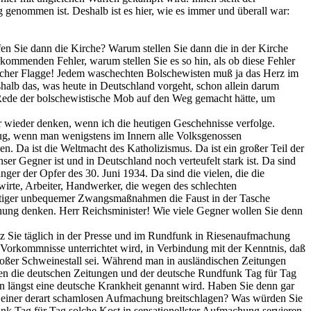
genommen ist. Deshalb ist es hier, wie es immer und überall war:
n Sie dann die Kirche? Warum stellen Sie dann die in der Kirche
kommenden Fehler, warum stellen Sie es so hin, als ob diese Fehler
falscher Flagge! Jedem waschechten Bolschewisten muß ja das Herz im
shalb das, was heute in Deutschland vorgeht, schon allein darum
n Rede der bolschewistische Mob auf den Weg gemacht hätte, um
wieder denken, wenn ich die heutigen Geschehnisse verfolge.
klug, wenn man wenigstens im Innern alle Volksgenossen
. Da ist die Weltmacht des Katholizismus. Da ist ein großer Teil der
er Gegner ist und in Deutschland noch verteufelt stark ist. Da sind
er der Opfer des 30. Juni 1934. Da sind die vielen, die die
wirte, Arbeiter, Handwerker, die wegen des schlechten
stiger unbequemer Zwangsmaßnahmen die Faust in der Tasche
chung denken. Herr Reichsminister! Wie viele Gegner wollen Sie denn
tz Sie täglich in der Presse und im Rundfunk in Riesenaufmachung
 Vorkommnisse unterrichtet wird, in Verbindung mit der Kenntnis, daß
großer Schweinestall sei. Während man in ausländischen Zeitungen
chten die deutschen Zeitungen und der deutsche Rundfunk Tag für Tag
 längst eine deutsche Krankheit genannt wird. Haben Sie denn gar
 einer derart schamlosen Aufmachung breitschlagen? Was würden Sie
nk Tag für Tag solche Kost in sensationellster Aufmachung servieren