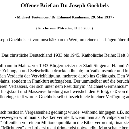
Offener Brief an Dr. Joseph Goebbels
- Michael Teutonicus / Dr. Edmund Kaufmann, 29. Mai 1937 -
(Kirche zum Mitreden, 11.08.2008)
seph Goebbels ist von unschätzbarem Wert, um einerseits Lügen über 
. Das christliche Deutschland 1933 bis 1945. Katholische Reihe: Heft 8, 
ann in Mainz, vor 1933 Bürgermeister der Stadt Singen a. H. und Zent
he Zeitungen und Zeitschriften druckten ihn ab; im Vatikansender und
en Verdacht der Vervielfältigung, mehrere darob ins Gefängnis. Den Ve
in Mainz, sondern in Frankfurt aufzugeben. Der unmittelbar auf die ber
eren Verfassers, der sich unter dem Pseudonym "Michael Germanicus" v
schlagskraft und Massenverbreitung nachweislich den Erfolg, daß von 
dio eingestellt wurde. Goebbels selbst bezeichnete in einer Verfügung 
ktisch restlos in Vergessenheit gedrängt wurde, während hingegen z.B.
swegen wird man zu Kerker verurteilt, wenn man als Privatperson bei
" öffentlich vor einem Millionenpublikum die Bibel verbrennt, finan
 "Mächtigen" der brd erst recht dringendst notwendig. Man schaue bere