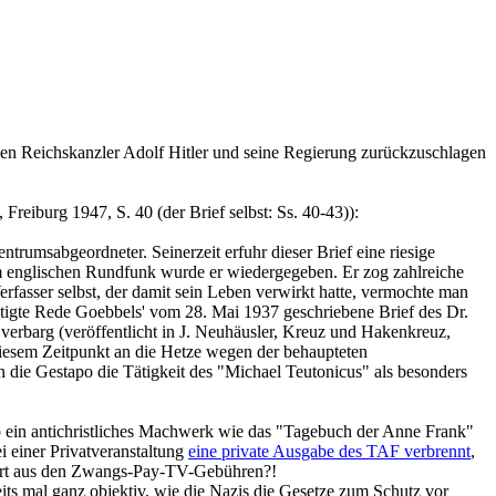
den Reichskanzler Adolf Hitler und seine Regierung zurückzuschlagen
Freiburg 1947, S. 40 (der Brief selbst: Ss. 40-43)):
rumsabgeordneter. Seinerzeit erfuhr dieser Brief eine riesige
 im englischen Rundfunk wurde er wiedergegeben. Er zog zahlreiche
rfasser selbst, der damit sein Leben verwirkt hatte, vermochte man
üchtigte Rede Goebbels' vom 28. Mai 1937 geschriebene Brief des Dr.
erbarg (veröffentlicht in J. Neuhäusler, Kreuz und Hakenkreuz,
diesem Zeitpunkt an die Hetze wegen der behaupteten
an die Gestapo die Tätigkeit des "Michael Teutonicus" als besonders
 so ein antichristliches Machwerk wie das "Tagebuch der Anne Frank"
 einer Privatveranstaltung
eine private Ausgabe des TAF verbrennt
,
ziert aus den Zwangs-Pay-TV-Gebühren?!
its mal ganz objektiv, wie die Nazis die Gesetze zum Schutz vor