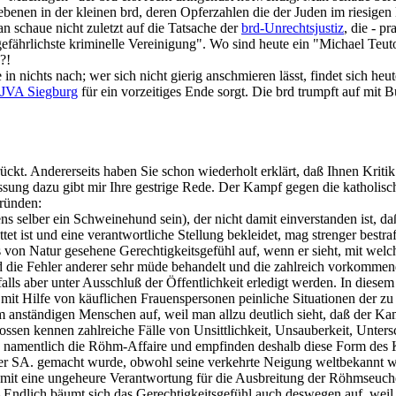
en in der kleinen brd, deren Opferzahlen die der Juden im riesigen Ei
schaue nicht zuletzt auf die Tatsache der
brd-Unrechtsjustiz
, die - p
fährlichste kriminelle Vereinigung". Wo sind heute ein "Michael Teut
?!
n nichts nach; wer sich nicht gierig anschmieren lässt, findet sich he
a JVA Siegburg
für ein vorzeitiges Ende sorgt. Die brd trumpft auf mit B
ückt. Andererseits haben Sie schon wiederholt erklärt, daß Ihnen Kritik
sung dazu gibt mir Ihre gestrige Rede. Der Kampf gegen die katholische 
ründen:
s selber ein Schweinehund sein), der nicht damit einverstanden ist, daß
et ist und eine verantwortliche Stellung bekleidet, mag strenger bestra
 von Natur gesehene Gerechtigkeitsgefühl auf, wenn er sieht, mit welch
rend die Fehler anderer sehr müde behandelt und die zahlreich vorko
falls aber unter Ausschluß der Öffentlichkeit erledigt werden. In die
o mit Hilfe von käuflichen Frauenspersonen peinliche Situationen der
anständigen Menschen auf, weil man allzu deutlich sieht, daß der Kampf
nossen kennen zahlreiche Fälle von Unsittlichkeit, Unsauberkeit, Unter
n namentlich die Röhm-Affaire und empfinden deshalb diese Form des K
er SA. gemacht wurde, obwohl seine verkehrte Neigung weltbekannt wa
 damit eine ungeheure Verantwortung für die Ausbreitung der Röhmseuch
— Endlich bäumt sich das Gerechtigkeitsgefühl auch deswegen auf, weil 