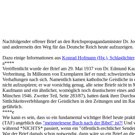
Nachfolgender offener Brief an den Reichspropagandaminister Dr. Jo
und andererseits den Weg für das Deutsche Reich heute aufzuzeigen.
Dazu einige Informationen aus
Konrad Hofmann (Hg.), Schlaglichter
a****
Veröffentlicht wurde der Brief am 29. Mai 1937 von Dr. Edmund Kaufm
Verbreitung. In Millionen von Exemplaren lief er rund; schweizerisc
Verhaftungen nach sich. Namentlich kamen katholische Geistliche in d
nicht aufzuspüren; er war vorsichtig genug, alle seine Briefe nicht 
Kaufmann und ein ähnlicher, womöglich noch drastischerer eines and
München 1946. Zweiter Teil, Seite 283/87), hatten dank ihrer Durch
Sittlichkeitsverfehlungen der Geistlichen in den Zeitungen und im Ra
gefährlich.
****e
Wie kann es sein, dass so ein fundamental wichtiger Brief heute pra
(TAF) angeblich das
"meistgelesene Buch nach der Bibel" ist?!
Und we
während *NICHTS* passiert, wenn ein "öffentlich-rechtlicher Sender
War der Brief damals schon notwendig, dann wäre so ein Brief an die