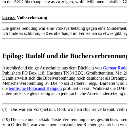
In der ARD überhaupt sowas zu zeigen, wofür Millionen christlich G
lacruz:
Volksvehetzung
Die ganze Sendung war eine Volksverhetzung gegen eine Minderheit, 
Ich finde es schlimm, daß es überhaupt im Fernsehen so etwas gibt, e
Epilog: Rudolf und die Bücherverbrennun
Abschließend einige Ausschnitte aus dem Büchlein von
Germar Rudo
Publishers PO Box 118, Hastings TN34 3ZQ, Großbritannien, Mai 2
Damit erweist sich die Bibelverbrennung noch deutlicher als Brennp
Menschenverbrennung ist: Die "Nazi-Barberei" resp. -Barbarei wird
die
teuflische Holocaust-Religion
profitiert davon: Während die OMF
unterdrückt sie gleichzeitig auch jede sachliche Auseinandersetzung
(4) "Das war ein Vorspiel nur. Dort, wo man Bücher verbrennt, ver
(19) Die erste und spektakulärste Verbrennung eines geschichtswisse
zum Opfer fiel, war von einem pensionierten Richter geschrieben wor