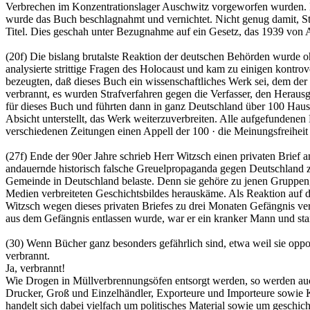
Verbrechen im Konzentrationslager Auschwitz vorgeworfen wurden. Da 
wurde das Buch beschlagnahmt und vernichtet. Nicht genug damit, Stä
Titel. Dies geschah unter Bezugnahme auf ein Gesetz, das 1939 von A
(20f) Die bislang brutalste Reaktion der deutschen Behörden wurde
analysierte strittige Fragen des Holocaust und kam zu einigen kont
bezeugten, daß dieses Buch ein wissenschaftliches Werk sei, dem der
verbrannt, es wurden Strafverfahren gegen die Verfasser, den Heraus
für dieses Buch und führten dann in ganz Deutschland über 100 Haus
Absicht unterstellt, das Werk weiterzuverbreiten. Alle aufgefundene
verschiedenen Zeitungen einen Appell der 100 · die Meinungsfreiheit i
(27f) Ende der 90er Jahre schrieb Herr Witzsch einen privaten Brief
andauernde historisch falsche Greuelpropaganda gegen Deutschland zu
Gemeinde in Deutschland belaste. Denn sie gehöre zu jenen Gruppen, d
Medien verbreiteten Geschichtsbildes herauskäme. Als Reaktion auf 
Witzsch wegen dieses privaten Briefes zu drei Monaten Gefängnis veru
aus dem Gefängnis entlassen wurde, war er ein kranker Mann und sta
(30) Wenn Bücher ganz besonders gefährlich sind, etwa weil sie opp
verbrannt.
Ja, verbrannt!
Wie Drogen in Müllverbrennungsöfen entsorgt werden, so werden auch
Drucker, Groß und Einzelhändler, Exporteure und Importeure sowie Kä
handelt sich dabei vielfach um politisches Material sowie um geschi