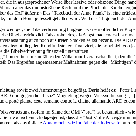
r, die in ausgesprochener Weise über laszive oder obszöne Dinge handel
Will man aber das unumstößliche Recht und die Pflicht der Kirche leu
 über das TAF äußern: »Das "Tagebuch der Anne Frank" ist eine präde
tte, mit dem Bonn gefesselt gehalten wird. Weil das "Tagebuch der Ann
ger weniger; die Bibelverbrennung hingegen war ein öffentlicher Prop
d die Bibel ausdrücklich "als drohendes, als Angst machendes Instrument
tveranstaltung auch noch aus freien Stücken selbst bezahlt. Die ARD hi
den absolut illegalen Rundfunksteuern finanziert, die prinzipiell von 
e die Bibelverbrennung finanziell unterstützen.
ung" immerhin sehr sinnfällig den Völkermord veranschaulicht, den die
genteil: Das Ergreifen angemessener Maßnahmen gegen die "Mächtigen"
leitung sowie zwei Anmerkungen beigefügt. Darin heißt es: "Pater Ling
r ARD und gegen die "Justiz" Magdeburg wegen Volksverhetzung. [...] 
r, a porté plainte cette semaine contre la chaîne allemande ARD et contre
lksverhetzung (sofern im Sinne der OMF-"brd") ist bekanntlich - wie g
n. Sehr wahrscheinlich dagegen ist, dass die "Justiz" die Anzeige nun u
kommen als das übliche
Abwimmeln wie im Falle der Judenseife
, wird d