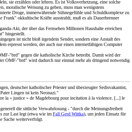
n, sie erzählen oder lehren. Es ist Volksverhetzung, eine solche
gnen, moralische Weisung zu geben, muss man wenigstens
stinierte Droge, immerwährende Sühnegefühle und Schuldkomplexe zu
e Frank" okkultische Kräfte ausstrahlt, muß es als Dauerbrenner
aganda-Akt, der über das Fernsehen Millionen Haushalte erreichen
" hingestellt.
ngegen ist nicht bloß irgendein Sender, sondern eine Anstalt des
jedem erpresst werden, der auch nur einen internetfähigen Computer
 OMF-"brd" gegen die katholische Kirche betreibt. Damit wird der
 der OMF-"brd" wird dadurch nur einmal mehr als dringend notwendig
en, deutscher katholischer Priester und überzeugter Sedisvakantist,
Pater Lingen ist kein Neonazi."
 la « justice » de Magdebourg pour incitation à la violence. [...] le
enerell die sittliche Verwahrlosung - "durch die Meinungsfreiheit
ns zur Last legt (etwa wie im
Fall Gerd Wittka
), um jeden Einsatz für
ie Sache weiterverfolgt.