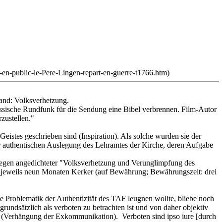
e-en-public-le-Pere-Lingen-repart-en-guerre-t1766.htm)
and: Volksverhetzung.
ssische Rundfunk für die Sendung eine Bibel verbrennen. Film-Autor
zustellen."
stes geschrieben sind (Inspiration). Als solche wurden sie der
r authentischen Auslegung des Lehramtes der Kirche, deren Aufgabe
egen angedichteter "Volksverhetzung und Verunglimpfung des
u jeweils neun Monaten Kerker (auf Bewährung; Bewährungszeit: drei
ie Problematik der Authentizität des TAF leugnen wollte, bliebe noch
rundsätzlich als verboten zu betrachten ist und von daher objektiv
 (Verhängung der Exkommunikation). Verboten sind ipso iure [durch