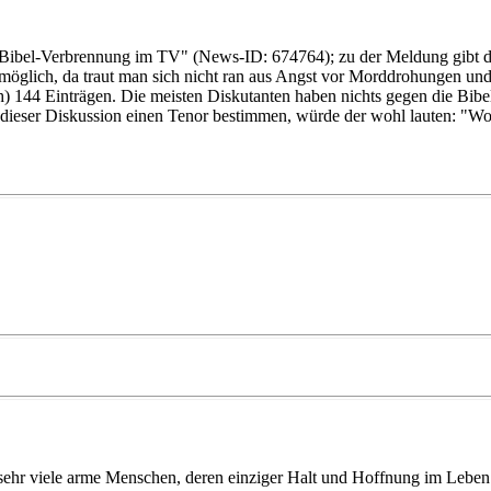
 Bibel-Verbrennung im TV" (News-ID: 674764); zu der Meldung gibt d
möglich, da traut man sich nicht ran aus Angst vor Morddrohungen un
och) 144 Einträgen. Die meisten Diskutanten haben nichts gegen die Bib
n dieser Diskussion einen Tenor bestimmen, würde der wohl lauten: "W
h sehr viele arme Menschen, deren einziger Halt und Hoffnung im Leben i