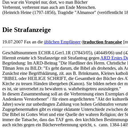
Das war ein Vorspiel nur, dort, wo man Bücher
Verbrennt, verbrennt man auch am Ende Menschen.
(Heinrich Heine (1797-1856), Tragödie "Almansor" (veröffentlicht 18
Die Strafanzeige
19.07.2007 Fax an die
üblichen Empfänger
(
traduction française
[me
Geschäftsnummern ECHR-LGer1.1R (37843/05), (40449/06) und (42
Hiermit erstatte ich Strafanzeige mit Strafantrag gegen
ARD Erstes Deu
Begründung: Im ARD-Beitrag "Die Hardliner des Herrn. Christliche F
Tilman Jens zu BILD: "Es geht darum, die Bibel als drohendes, als An
Zunächst eine Begriffsklärung, zit. aus B. Brinkmann, Kleines katho
"BIBEL oder HEILIGE SCHRIFT, die Gesamtheit der Bücher des AT u. N
Kirche zu treuen Händen übergeben (Kanon). Sie bilden neben der mü
es ist, sie unversehrt zu bewahren u. wahrheitsgetreu auszulegen."
In diesem Zusammenhang soll an die Verbrennung eines Exemplars d
Andenkens Verstorbener" / für einen angedichteten "Akt der kulture
Jahre) sowie zur unbedingten Zahlung von hohen Geldstrafen verurt
Zugegebenermaßen gibt es einige eklatante Unterschiede zwischen 
Die Bibel ist Gottes Wort und eine Quelle der wahren Religion; der St
immer die Tatsache, dass das TAF gem. den kirchlichen Bestimmungen h
auch nichts gegen ein Bücherverbrennung spricht, s. cann. 1384-14