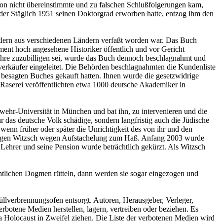
sion nicht übereinstimmte und zu falschen Schlußfolgerungen kam,
 der Stäglich 1951 seinen Doktorgrad erworben hatte, entzog ihm den
tlern aus verschiedenen Ländern verfaßt worden war. Das Buch
ent hoch angesehene Historiker öffentlich und vor Gericht
Lehre zuzubilligen sei, wurde das Buch dennoch beschlagnahmt und
verkäufer eingeleitet. Die Behörden beschlagnahmten die Kundenliste
besagten Buches gekauft hatten. Ihnen wurde die gesetzwidrige
 Raserei veröffentlichten etwa 1000 deutsche Akademiker in
wehr-Universität in München und bat ihn, zu intervenieren und die
das deutsche Volk schädige, sondern langfristig auch die Jüdische
wenn früher oder später die Unrichtigkeit des von ihr und den
ge gegen Witzsch wegen Aufstachelung zum Haß. Anfang 2003 wurde
s Lehrer und seine Pension wurde beträchtlich gekürzt. Als Witzsch
chtlichen Dogmen rütteln, dann werden sie sogar eingezogen und
llverbrennungsofen entsorgt. Autoren, Herausgeber, Verleger,
botene Medien herstellen, lagern, vertreiben oder beziehen. Es
ma Holocaust in Zweifel ziehen. Die Liste der verbotenen Medien wird