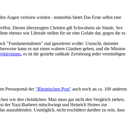
s den Augen verloren werden - immerhin bietet Das Erste selbst eine
reffen. Diesen überzeugten Christen gilt Schwulsein als Sünde, Sex
me ebenso wie Liberale stellen für sie eine Gefahr dar, gegen die es
uck "Fundamentalisten" mal ignorieren wollte: Unzucht, darunter
ischerweise kann es nur einen wahren Glauben geben, und die Mission
jektivismus
, es ist die gezielte radikale Zerstörung jeder vernünftigen
im Presseportal der
"Rheinischen Post"
auch noch an ca. 100 anderen
schen wie den christlichen. Man muss gar nicht den Vergleich ziehen,
ext der Nazi-Barberei mitschwingt und Heinrich Heines zur
 auszublenden. Unmöglich, nicht erschüttert darüber zu sein, dass