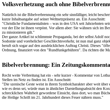
Volksverhetzung auch ohne Bibelverbren
Natürlich ist die Bibelverbrennung ein sehr sinnfälliger, leicht besch
kurze Inhaltsangabe auf seiner Weltnetzpräsenz an. Ein Ausschnitt:
"Christliche Fundamentalisten – was in den USA seit Jahrzehnten sein
vor der Ehe ist ihnen verpönt. Vor allem aber: Sie wähnen sich im Be
zu missionieren gilt."
Der ganze Artikel ist schlimmste Propaganda, bei der selbst Adolf n
Sodomie und vorehelicher Geschlechtsverkehr, ist nun mal ganz objek
beruft sich sogar auf den ausdrücklichen Auftrag Christi. Dieses "öffe
Ordnung, finanziert von den "Rundfunkgebühren". Da richten die Ma
Bibelverbrennung: Ein Zeitungskomment
Recht weite Verbreitung hat ein - sehr kurzer - Kommentar von Lotha
Stellen im Netz zu finden ist. Ein Ausschnitt:
"Die szenische Geste weist in ihrem Symbolcharakter aber weit über ei
wie es denn sei, würde man in ähnlicher Darstellungsabsicht den Ko
schrecklichen Wahrheit gewordene Einsicht, dass dort, wo man Büche
die Heilige Schrift im 21. Jahrhundert dieses Feuer nähren muss."