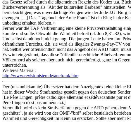
das Gesetz selbst] durch die allgemeinen Regeln des Kodex u.a. Büche
Bücherverbrennung als "Akt der kulturellen Barbarei" hinzustellen. 
berücksichtigen, was unverdächtige Zeugen wie der Jude J.G. Burg
erzeugen. [...] Das "Tagebuch der Anne Frank" ist ein Ring in der Ke
unbedingt erhalten bleiben.«
Ferner war die TAF-Verbrennung eine kleine Privatveranstaltung eini
konnte und sollte. Obwohl die Wahrheit befreit (cf. Joh 8,31-32), wir
Und selbst damit noch nicht genug: Die jungen Leute haben ihre Priva
öffentlichen Unrechts, d.h. sie wird als illegales Zwangs-Pay-TV von 
hat. Selbst wer offensichtlich nicht das Angebot der ARD nutzt, musst
Es wird eingeräumt, dass diese "öffentlich-rechtliche Bibelverbrenn
Völkermord als solcher aber auch nicht gerechtfertigt, ganz im Ge
unterstrichen.
Weiteres Material:
http://www.revisionisten.de/anefrank.htm
Der (uns unbekannte) Übersetzer hat dem Anzeigentext eine kleine Ein
hat in dieser Woche Strafanzeige gestellt gegen den deutschen Sende
[Le Père Lingen, prêtre catholique allemand et sédévacantiste pur et du
Père Lingen n'est pas un néonazi.]
Vermutlich wird es kein Strafverfahren gegen die ARD geben, denn Vo
geschützt", ja sie wird von der OMF-"brd" selbst bestialisch betriebe
Wahrheit und Gerechtigkeit im Keim zu ersticken. Sollte aber mehr 