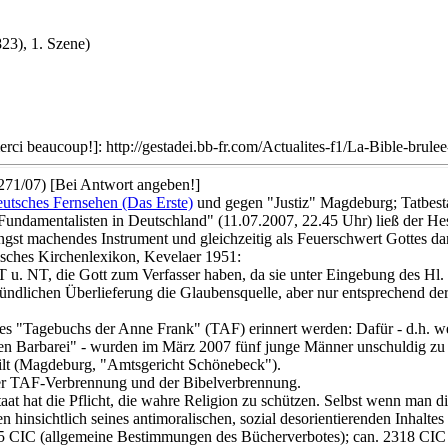
23), 1. Szene)
rci beaucoup!]: http://gestadei.bb-fr.com/Actualites-f1/La-Bible-brule
71/07) [Bei Antwort angeben!]
tsches Fernsehen (Das Erste)
und gegen "Justiz" Magdeburg; Tatbest
undamentalisten in Deutschland" (11.07.2007, 22.45 Uhr) ließ der He
gst machendes Instrument und gleichzeitig als Feuerschwert Gottes dar
lisches Kirchenlexikon, Kevelaer 1951:
T, die Gott zum Verfasser haben, da sie unter Eingebung des Hl. Gei
ndlichen Überlieferung die Glaubensquelle, aber nur entsprechend de
es "Tagebuchs der Anne Frank" (TAF) erinnert werden: Dafür - d.h. w
llen Barbarei" - wurden im März 2007 fünf junge Männer unschuldig z
eilt (Magdeburg, "Amtsgericht Schönebeck").
der TAF-Verbrennung und der Bibelverbrennung.
aat hat die Pflicht, die wahre Religion zu schützen. Selbst wenn man d
insichtlich seines antimoralischen, sozial desorientierenden Inhaltes g
05 CIC (allgemeine Bestimmungen des Bücherverbotes); can. 2318 CIC