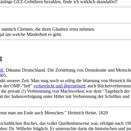
läubige GEZ-Gebühren bezahlen, finde ich wirklich skandalös!!
nämlich Christen, die ihren Glauben ernst nehmen.
gal um welche Minderheit es geht.
g
lf
, Diktatur Deutschland. Die Zerstörung von Demokratie und Mensche
005.
unkt unserer Zeit. Man mag noch so eifrig die Warnung von Heinrich H
 in der OMF-"brd"
verherrlicht und übersteigert
; auch Bücherverbrennu
 die private (!) Verbrennung von Machwerken wie dem "Tagebuch der
 mit der Judenverfolgung unter Hitler mit Verbrennung der Schriften u
brennt man am Ende auch Menschen." Heinrich Heine, 1820
nschaftlichen Buches, das voller Quellenhinweise war, erfolgte nach 
den: Dr. Wilhelm Stäglich. Er untersuchte darin die historischen und 