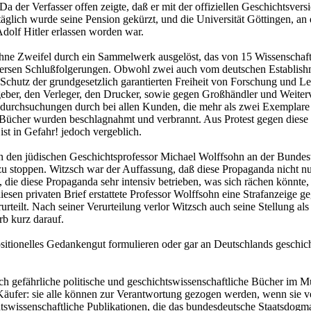
der Verfasser offen zeigte, daß er mit der offiziellen Geschichtsver
glich wurde seine Pension gekürzt, und die Universität Göttingen, an
dolf Hitler erlassen worden war.
 ohne Zweifel durch ein Sammelwerk ausgelöst, das von 15 Wissenschaf
roversen Schlußfolgerungen. Obwohl zwei auch vom deutschen Establishm
 Schutz der grundgesetzlich garantierten Freiheit von Forschung und 
geber, den Verleger, den Drucker, sowie gegen Großhändler und Weiter
durchsuchungen durch bei allen Kunden, die mehr als zwei Exemplare 
n Bücher wurden beschlagnahmt und verbrannt. Aus Protest gegen diese
st in Gefahr! jedoch vergeblich.
 an den jüdischen Geschichtsprofessor Michael Wolffsohn an der Bundes
 stoppen. Witzsch war der Auffassung, daß diese Propaganda nicht nur 
ie diese Propaganda sehr intensiv betrieben, was sich rächen könnte, 
diesen privaten Brief erstattete Professor Wolffsohn eine Strafanzei
rteilt. Nach seiner Verurteilung verlor Witzsch auch seine Stellung al
rb kurz darauf.
ositionelles Gedankengut formulieren oder gar an Deutschlands geschi
 gefährliche politische und geschichtswissenschaftliche Bücher im Mü
ufer: sie alle können zur Verantwortung gezogen werden, wenn sie ver
chtswissenschaftliche Publikationen, die das bundesdeutsche Staatsdog