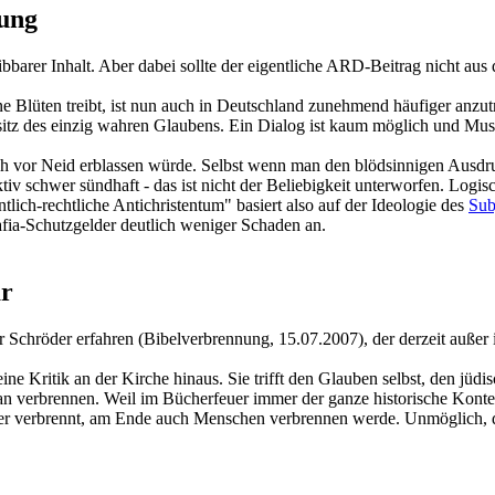
nung
reibbarer Inhalt. Aber dabei sollte der eigentliche ARD-Beitrag nicht au
e Blüten treibt, ist nun auch in Deutschland zunehmend häufiger anzut
sitz des einzig wahren Glaubens. Ein Dialog ist kaum möglich und Musli
och vor Neid erblassen würde. Selbst wenn man den blödsinnigen Ausdr
tiv schwer sündhaft - das ist nicht der Beliebigkeit unterworfen. Log
ntlich-rechtliche Antichristentum" basiert also auf der Ideologie des
Sub
fia-Schutzgelder deutlich weniger Schaden an.
ar
r Schröder erfahren (Bibelverbrennung, 15.07.2007), der derzeit außer 
ne Kritik an der Kirche hinaus. Sie trifft den Glauben selbst, den jüdi
ran verbrennen. Weil im Bücherfeuer immer der ganze historische Kont
r verbrennt, am Ende auch Menschen verbrennen werde. Unmöglich, das