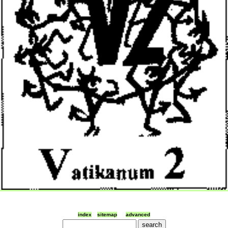
index
sitemap
advanced