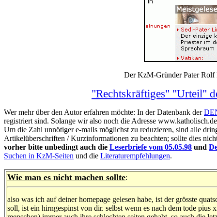
Der KzM-Gründer Pater Rolf
"Rechtskräftiges" "Urteil" 
Wer mehr über den Autor erfahren möchte: In der Datenbank der
DE
registriert sind. Solange wir also noch die Adresse www.katholisch.d
Um die Zahl unnötiger e-mails möglichst zu reduzieren, sind alle drin
Artikelüberschriften / Kurzinformationen zu beachten; sollte dies nic
vorher bitte unbedingt auch die
Leserbriefe vom 05.05.98
und
De
Suchen in KzM-Seiten
und die
Literaturempfehlungen
.
Wie man es nicht machen sollte
:
also was ich auf deiner homepage gelesen habe, ist der grösste quat
soll, ist ein hirngespinst von dir. selbst wenn es nach dem tode pius
menschen) immer auch ihre schlechten seiten gehabt, so auch die letzte