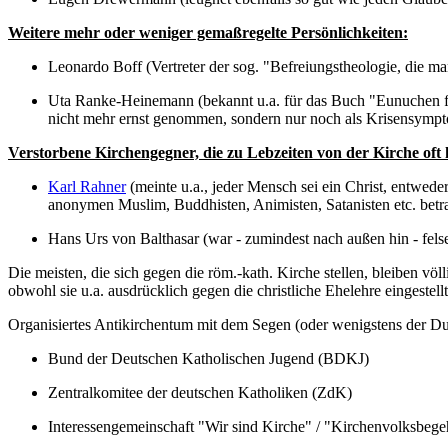
Weitere mehr oder weniger gemaßregelte Persönlichkeiten:
Leonardo Boff (Vertreter der sog. "Befreiungstheologie, die ma
Uta Ranke-Heinemann (bekannt u.a. für das Buch "Eunuchen für
nicht mehr ernst genommen, sondern nur noch als Krisensympt
Verstorbene Kirchengegner, die zu Lebzeiten von der Kirche oft k
Karl Rahner
(meinte u.a., jeder Mensch sei ein Christ, entwede
anonymen Muslim, Buddhisten, Animisten, Satanisten etc. betr
Hans Urs von Balthasar (war - zumindest nach außen hin - felsen
Die meisten, die sich gegen die röm.-kath. Kirche stellen, bleiben völ
obwohl sie u.a. ausdrücklich gegen die christliche Ehelehre eingestellt
Organisiertes Antikirchentum mit dem Segen (oder wenigstens der Duld
Bund der Deutschen Katholischen Jugend (BDKJ)
Zentralkomitee der deutschen Katholiken (ZdK)
Interessengemeinschaft "Wir sind Kirche" / "Kirchenvolksbege