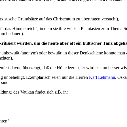
rxistische Grundsätze auf das Christentum zu übertragen versucht),
 das Himmelreich", in dem sie ihre wüsten Phantasien zum Thema Sexua
om bedauert).
ritisiert wurden, um die heute aber oft ein kultischer Tanz abgeha
r unbewußt (anonym) oder bewußt; in dieser Denkschiene könnte man - j
achten),
fest davon überzeugt, daß die Hölle leer ist; er wird es nun besser wis
lig unbehelligt. Exemplarisch seien nur die Herren
Karl Lehmann
, Oska
 sind.
ung) des Vatikan findet sich z.B. in:
hren"