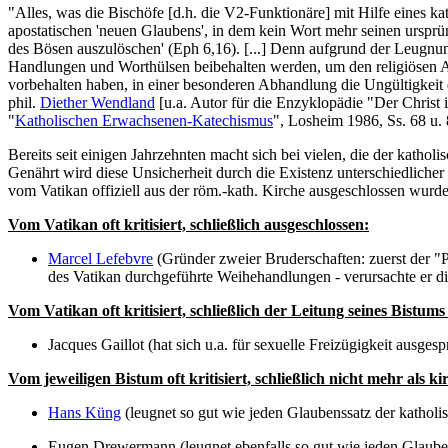
"Alles, was die Bischöfe [d.h. die V2-Funktionäre] mit Hilfe eines ka
apostatischen 'neuen Glaubens', in dem kein Wort mehr seinen ursprüng
des Bösen auszulöschen' (Eph 6,16). [...] Denn aufgrund der Leugnun
Handlungen und Worthülsen beibehalten werden, um den religiösen Ans
vorbehalten haben, in einer besonderen Abhandlung die Ungültigkeit
phil.
Diether Wendland
[u.a. Autor für die Enzyklopädie "Der Christ
"
Katholischen Erwachsenen-Katechismus
", Losheim 1986, Ss. 68 u. 
Bereits seit einigen Jahrzehnten macht sich bei vielen, die der katho
Genährt wird diese Unsicherheit durch die Existenz unterschiedlicher Pos
vom Vatikan offiziell aus der röm.-kath. Kirche ausgeschlossen wurden
Vom Vatikan oft kritisiert, schließlich ausgeschlossen:
Marcel Lefebvre
(Gründer zweier Bruderschaften: zuerst der "P
des Vatikan durchgeführte Weihehandlungen - verursachte er die
Vom Vatikan oft kritisiert, schließlich der Leitung seines Bistum
Jacques Gaillot (hat sich u.a. für sexuelle Freizügigkeit aus
Vom jeweiligen Bistum oft kritisiert, schließlich nicht mehr als 
Hans Küng
(leugnet so gut wie jeden Glaubenssatz der kathol
Eugen Drewermann (leugnet ebenfalls so gut wie jeden Glaubens