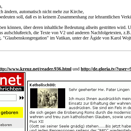
n,
ich ändern, automatisch nicht mehr zur Kirche,
l bedeuten soll, daß es in keinem Zusammenhang zur lehramtlichen Verkü
n können, über deren inhaltliche Bedeutung allseits gestritten wird. 
rchaus aufschlußreich, die Texte von V2 und anderen Nachfolgetexten, z
g. "Glaubenskongregation" im Vatikan, unter der Ägide von Karol Wojty
ttp://www.kreuz.net/reader.936.html
und
http://de.gloria.tv/?user=