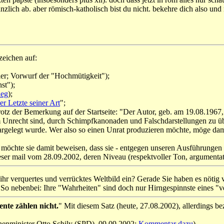
änzlich ab. aber römisch-katholisch bist du nicht. bekehre dich also und
zeichen auf:
hler; Vorwurf der "Hochmütigkeit");
st");
ieg
);
er Letzte seiner Art
";
trotz der Bemerkung auf der Startseite: "Der Autor, geb. am 19.08.1967,
 im Unrecht sind, durch Schimpfkanonaden und Falschdarstellungen zu ü
rgelegt wurde. Wer also so einen Unrat produzieren möchte, möge dami
ht möchte sie damit beweisen, dass sie - entgegen unseren Ausführungen
ser mail vom 28.09.2002, deren Niveau (respektvoller Ton, argumentat
f ihr verquertes und verrücktes Weltbild ein? Gerade Sie haben es nöti
 So nebenbei: Ihre "Wahrheiten" sind doch nur Hirngespinnste eines "ve
nte zählen nicht.
" Mit diesem Satz (heute, 27.08.2002), allerdings b
nenminister Otto Schily (SPD), 09.09.2002;
Kommentar dazu
).