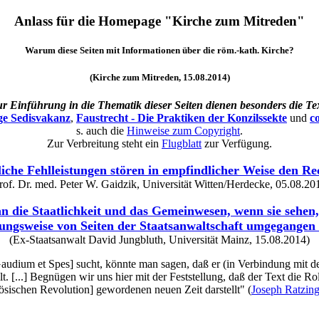
Anlass für die Homepage "Kirche zum Mitreden"
Warum diese Seiten mit Informationen über die röm.-kath. Kirche?
(Kirche zum Mitreden, 15.08.2014)
r Einführung in die Thematik dieser Seiten dienen besonders die Te
ige Sedisvakanz
,
Faustrecht - Die Praktiken der Konzilssekte
und
c
s. auch die
Hinweise zum Copyright
.
Zur Verbreitung steht ein
Flugblatt
zur Verfügung.
iche Fehlleistungen stören in empfindlicher Weise den Re
rof. Dr. med. Peter W. Gaidzik, Universität Witten/Herdecke, 05.08.20
die Staatlichkeit und das Gemeinwesen, wenn sie sehen,
ungsweise von Seiten der Staatsanwaltschaft umgegangen
(Ex-Staatsanwalt David Jungbluth, Universität Mainz, 15.08.2014)
ium et Spes] sucht, könnte man sagen, daß er (in Verbindung mit den 
lt. [...] Begnügen wir uns hier mit der Feststellung, daß der Text die R
zösischen Revolution] gewordenen neuen Zeit darstellt" (
Joseph Ratzing