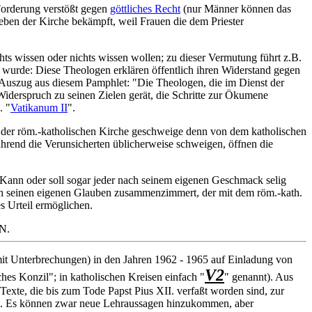
 Forderung verstößt gegen
göttliches Recht
(nur Männer können das
eben der Kirche bekämpft, weil Frauen die dem Priester
hts wissen oder nichts wissen wollen; zu dieser Vermutung führt z.B.
 wurde: Diese Theologen erklären öffentlich ihren Widerstand gegen
n Auszug aus diesem Pamphlet: "Die Theologen, die im Dienst der
 Widerspruch zu seinen Zielen gerät, die Schritte zur Ökumene
. "
Vatikanum II
".
n der röm.-katholischen Kirche geschweige denn von dem katholischen
rend die Verunsicherten üblicherweise schweigen, öffnen die
? Kann oder soll sogar jeder nach seinem eigenen Geschmack selig
ich seinen eigenen Glauben zusammenzimmert, der mit dem röm.-kath.
s Urteil ermöglichen.
N.
t Unterbrechungen) in den Jahren 1962 - 1965 auf Einladung von
V2
hes Konzil"; in katholischen Kreisen einfach "
" genannt). Aus
 Texte, die bis zum Tode Papst Pius XII. verfaßt worden sind, zur
ert. Es können zwar neue Lehraussagen hinzukommen, aber