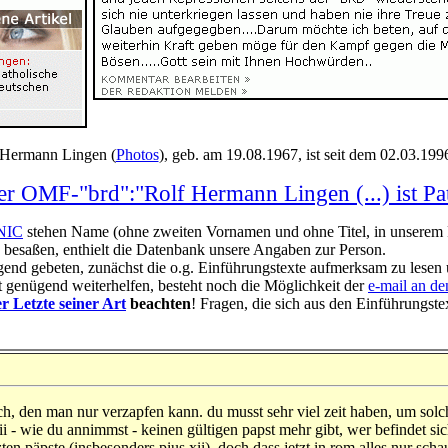
 Hermann Lingen (
Photos
), geb. am 19.08.1967, ist seit dem 02.03.19
der OMF-"brd":"Rolf Hermann Lingen (...) ist Pa
NIC
stehen Name (ohne zweiten Vornamen und ohne Titel, in unserem Fa
e besaßen, enthielt die Datenbank unsere Angaben zur Person.
gend gebeten, zunächst die o.g. Einführungstexte aufmerksam zu lesen un
ht genügend weiterhelfen, besteht noch die Möglichkeit der
e-mail an de
r Letzte seiner Art
beachten
! Fragen, die sich aus den Einführungste
sch, den man nur verzapfen kann. du musst sehr viel zeit haben, um solc
 xii - wie du annimmst - keinen gültigen papst mehr gibt, wer befindet s
n päpste (insbesonders pius xii). doch dass jetzt in rom alles nur schaus