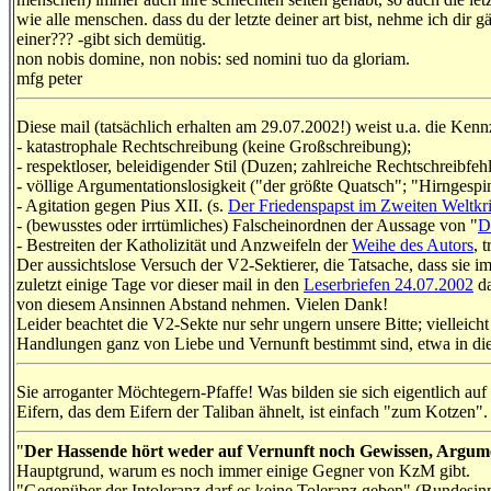
wie alle menschen. dass du der letzte deiner art bist, nehme ich dir g
einer??? -gibt sich demütig.
non nobis domine, non nobis: sed nomini tuo da gloriam.
mfg peter
Diese mail (tatsächlich erhalten am 29.07.2002!) weist u.a. die Kenn
- katastrophale Rechtschreibung (keine Großschreibung);
- respektloser, beleidigender Stil (Duzen; zahlreiche Rechtschreibfe
- völlige Argumentationslosigkeit ("der größte Quatsch"; "Hirngespin
- Agitation gegen Pius XII. (s.
Der Friedenspapst im Zweiten Weltkr
- (bewusstes oder irrtümliches) Falscheinordnen der Aussage von "
D
- Bestreiten der Katholizität und Anzweifeln der
Weihe des Autors
, 
Der aussichtslose Versuch der V2-Sektierer, die Tatsache, dass sie
zuletzt einige Tage vor dieser mail in den
Leserbriefen 24.07.2002
da
von diesem Ansinnen Abstand nehmen. Vielen Dank!
Leider beachtet die V2-Sekte nur sehr ungern unsere Bitte; vielleic
Handlungen ganz von Liebe und Vernunft bestimmt sind, etwa in die
Sie arroganter Möchtegern-Pfaffe! Was bilden sie sich eigentlich au
Eifern, das dem Eifern der Taliban ähnelt, ist einfach "zum Kotzen".
"
Der Hassende hört weder auf Vernunft noch Gewissen, Argume
Hauptgrund, warum es noch immer einige Gegner von KzM gibt.
"Gegenüber der Intoleranz darf es keine Toleranz geben" (Bundesin