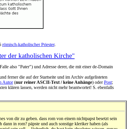
96
römisch-katholischer Priester
.
ter der katholischen Kirche"
lle also "Pater") und Adresse derer, die mit einer de-Domain
d ferner die auf der Startseite und im Archiv aufgelisteten
n Autor
(
nur reiner ASCII-Text / keine Anhänge
) oder
Post
;
xten klären lassen, werden nicht mehr beantwortet! S. ebenfalls
hes von dir zu geben. dass rom von einem nichtpapst besetzt sein
ich dann in rom? päpste und auch sonstige kleriker haben (als
piel sein soll ... lächerlich. du hast kein absolutes wissen, genau