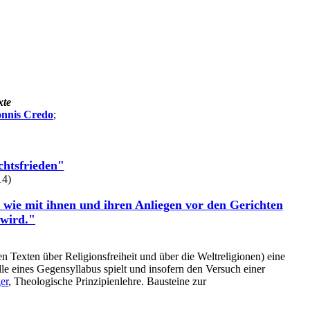
xte
onnis Credo
;
chtsfrieden"
14)
 wie mit ihnen und ihren Anliegen vor den Gerichten
 wird."
Texten über Religionsfreiheit und über die Weltreligionen) eine
olle eines Gegensyllabus spielt und insofern den Versuch einer
er
, Theologische Prinzipienlehre. Bausteine zur