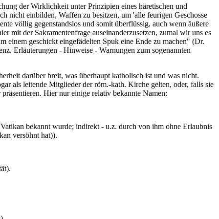
chung der Wirklichkeit unter Prinzipien eines häretischen und
ch nicht einbilden, Waffen zu besitzen, um 'alle feurigen Geschosse
ente völlig gegenstandslos und somit überflüssig, auch wenn äußere
ier mit der Sakramentenfrage auseinanderzusetzen, zumal wir uns es
 um einem geschickt eingefädelten Spuk eine Ende zu machen" (Dr.
erenz. Erläuterungen - Hinweise - Warnungen zum sogenannten
erheit darüber breit, was überhaupt katholisch ist und was nicht.
ar als leitende Mitglieder der röm.-kath. Kirche gelten, oder, falls sie
 präsentieren. Hier nur einige relativ bekannte Namen:
 Vatikan bekannt wurde; indirekt - u.z. durch von ihm ohne Erlaubnis
kan versöhnt hat)).
ät).
).