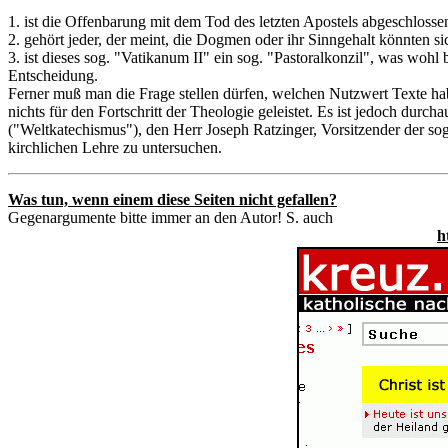
1. ist die Offenbarung mit dem Tod des letzten Apostels abgeschlosse
2. gehört jeder, der meint, die Dogmen oder ihr Sinngehalt könnten s
3. ist dieses sog. "Vatikanum II" ein sog. "Pastoralkonzil", was woh
Entscheidung.
Ferner muß man die Frage stellen dürfen, welchen Nutzwert Texte habe
nichts für den Fortschritt der Theologie geleistet. Es ist jedoch du
("Weltkatechismus"), den Herr Joseph Ratzinger, Vorsitzender der so
kirchlichen Lehre zu untersuchen.
Was tun, wenn einem diese Seiten nicht gefallen?
Gegenargumente bitte immer an den Autor! S. auch
h