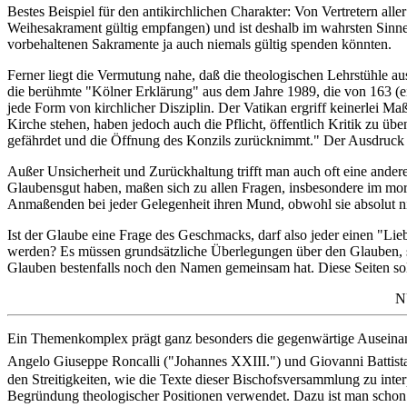
Bestes Beispiel für den antikirchlichen Charakter: Von Vertretern all
Weihesakrament gültig empfangen) und ist deshalb im wahrsten Sinne
vorbehaltenen Sakramente ja auch niemals gültig spenden könnten.
Ferner liegt die Vermutung nahe, daß die theologischen Lehrstühle au
die berühmte "Kölner Erklärung" aus dem Jahre 1989, die von 163 (e
jede Form von kirchlicher Disziplin. Der Vatikan ergriff keinerlei 
Kirche stehen, haben jedoch auch die Pflicht, öffentlich Kritik zu üb
gefährdet und die Öffnung des Konzils zurücknimmt." Der Ausdruck "
Außer Unsicherheit und Zurückhaltung trifft man auch oft eine ande
Glaubensgut haben, maßen sich zu allen Fragen, insbesondere im mor
Anmaßenden bei jeder Gelegenheit ihren Mund, obwohl sie absolut nic
Ist der Glaube eine Frage des Geschmacks, darf also jeder einen "Li
werden? Es müssen grundsätzliche Überlegungen über den Glauben, s
Glauben bestenfalls noch den Namen gemeinsam hat. Diese Seiten soll
N
Ein Themenkomplex prägt ganz besonders die gegenwärtige Auseinan
Angelo Giuseppe Roncalli ("Johannes XXIII.") und Giovanni Battista M
den Streitigkeiten, wie die Texte dieser Bischofsversammlung zu inter
Begründung theologischer Positionen verwendet. Dazu ist man schon 