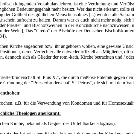
tholisch klingenden Vokabulars lehren, ist eine Verdrehung und Verfäls
lichen Bedeutungsgehalt mehr besitzt. Wer das nicht erkennt, sollte si
g der Gottheit des göttlichen Menschensohnes (...) werden alle Sakram
chein aufrecht zu halten. Darum war es auch nicht mehr nötig, sich h
 der Priester- und Bischofsweihen in der Konzilskirche nachzuweisen,
 in der Welt"], Das "Credo" der Bischöfe der Deutschen Bischofskonf
84).
lischen Kirche angehören bzw. ihr angehören wollen, eine gewisse Unsich
itionen, deren Verfechter alle entweder offiziell als Mitglieder, oft sog
, dennoch sich als Glieder der röm.-kath. Kirche betrachten und / oder
riesterbruderschaft St. Pius X.", die durch maßlose Polemik gegen den
 Gründung der "Priesterbruderschaft St. Petrus", die sich mit dem Vati
s enthoben:
gesprochen, z.B. für die Verwendung von Kondomen und für Homosexualit
kirchliche Theologen anerkannt:
ischen Kirche, bekannt als Gegner des Unfehlbarkeitsdogmas),
satz der katholischen Kirche, bekannt als Gegner des Klerikerstandes