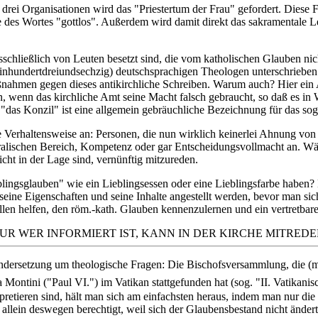
er drei Organisationen wird das "Priestertum der Frau" gefordert. Diese
 des Wortes "gottlos". Außerdem wird damit direkt das sakramentale L
sschließlich von Leuten besetzt sind, die vom katholischen Glauben nic
inhundertdreiundsechzig) deutschsprachigen Theologen unterschrieben
Maßnahmen gegen dieses antikirchliche Schreiben. Warum auch? Hier ei
en, wenn das kirchliche Amt seine Macht falsch gebraucht, so daß es in
das Konzil" ist eine allgemein gebräuchliche Bezeichnung für das sog
re Verhaltensweise an: Personen, die nun wirklich keinerlei Ahnung vo
alischen Bereich, Kompetenz oder gar Entscheidungsvollmacht an. Wäh
ht in der Lage sind, vernünftig mitzureden.
eblingsglauben" wie ein Lieblingsessen oder eine Lieblingsfarbe haben
eine Eigenschaften und seine Inhalte angestellt werden, bevor man s
en helfen, den röm.-kath. Glauben kennenzulernen und ein vertretbare
UR WER INFORMIERT IST, KANN IN DER KIRCHE MITREDE
dersetzung um theologische Fragen: Die Bischofsversammlung, die (mi
ontini ("Paul VI.") im Vatikan stattgefunden hat (sog. "II. Vatikanisc
pretieren sind, hält man sich am einfachsten heraus, indem man nur die
allein deswegen berechtigt, weil sich der Glaubensbestand nicht änd