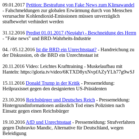
09.01.2017
Petition: Bestrafung von Fake News zum Klimawandel
- Falschmeldungen zur globalen Erwärmung durch von Menschen
verursachte Kohlendioxid-Emissionen müssen unverzüglich
strafbewehrt verhindert werden
31.12.2016
Predigt 01.01.2017 (Neujahr) - Beschneidung des Herrn
- "Fake news" und BRD-Wahrheits-Industrie
04. / 05.12.2016
Ist die BRD ein Unrechtsstaat?
- Handreichung zu
der Diskussion, ob die BRD ein Unrechtsstaat ist
20.11.2016 Video: Leichtes Krafttraining - Muskelaufbau mit
Hanteln: https://gloria.tv/video/6KTXD8yxNvpfAZyYLh77g9wSJ
15.11.2016
Donald Trump in der Kritik
- Pressemeldung:
Heilpraxisnet gegen den designierten US-Präsidenten
23.10.2016
Reichsbürger und Deutsches Reich
- Pressemeldung:
Hintergrundinformationen anlässlich Tod eines Polizisten nach
Einsatz gegen einen Reichsbürger
19.10.2016
AfD und Unrechtsstaat
- Pressemeldung: Strafverfahren
gegen Dubravko Mandic, Alternative für Deutschland, wegen
Beleidigung