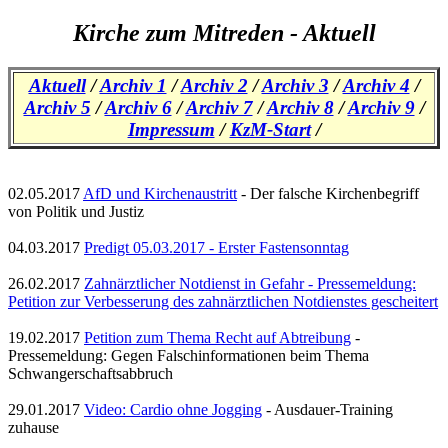
Kirche zum Mitreden - Aktuell
Aktuell
/
Archiv 1
/
Archiv 2
/
Archiv 3
/
Archiv 4
/
Archiv 5
/
Archiv 6
/
Archiv 7
/
Archiv 8
/
Archiv 9
/
Impressum
/
KzM-Start
/
02.05.2017
AfD und Kirchenaustritt
- Der falsche Kirchenbegriff
von Politik und Justiz
04.03.2017
Predigt 05.03.2017 - Erster Fastensonntag
26.02.2017
Zahnärztlicher Notdienst in Gefahr - Pressemeldung:
Petition zur Verbesserung des zahnärztlichen Notdienstes gescheitert
19.02.2017
Petition zum Thema Recht auf Abtreibung
-
Pressemeldung: Gegen Falschinformationen beim Thema
Schwangerschaftsabbruch
29.01.2017
Video: Cardio ohne Jogging
- Ausdauer-Training
zuhause