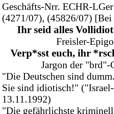
Geschäfts-Nrr. ECHR-LGer1
(4271/07), (45826/07) [Bei
Ihr seid alles Vollidio
Freisler-Epigo
Verp*sst euch, ihr *rsc
Jargon der "brd"-
"Die Deutschen sind dumm.
Sie sind idiotisch!" ("Israe
13.11.1992)
"Die gefährlichste kriminell