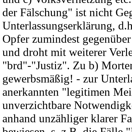
der Fälschung" ist nicht Ge
Unterlassungserklärung, d.h
Opfer zumindest gegenüber 
und droht mit weiterer Ver
"brd"-"Justiz". Zu b) Morten
gewerbsmäßig! - zur Unterla
anerkannten "legitimen Mei
unverzichtbare Notwendigke
anhand unzähliger klarer F
bewiesen, s. z.B. die Fälle 