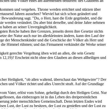
nschen und Völker eines am allermeisten bedürfen: des Glaubens an
er kommen und vergehen. Throne werden errichtet und stürzen über
ertausend Jahren aussehen? Wieviel hat sich schon geändert und
r Bewunderung sagt. "Du, o Herr, hast die Erde gegründet, und die
sie werden verändert. Du aber bist derselbe, und deine Jahre nehmen
zu haben an seiner Unvergänglichkeit.
ten Reiche haben ihre Grenzen, jenseits deren ihre Gesetze nichts
tze der Natur auch nur im allerkleinsten ändern, kann den Lauf der
 Wege der Menschenkinder und die Geschicke der Völker als Herr und
eit die Himmel rühmen; und das Firmament verkündet die Werke seiner
gkeit gerechte Vergeltung üben wird an allen, die sein Gesetz
m 12,19)? Erscheint nicht ohne den Glauben an diesen allheiligen und
cher Heiligkeit, "ob allen waltend, überschaut das Weltgewirre"? Der
hen und Völker richtet und alles Unrecht straft. Auf der Grundlage
 vom Vater, erlöst vom Sohne, geheiligt durch den Heiligen Geist. Nur
geflossen, das einbezogen ist in das Leben des dreipersönlichen
icherung jeder menschlichen Gemeinschaft. Denn letzten Endes wird
en Lust, der Lust zu besitzen, der Lust zu genießen und der Lust zu