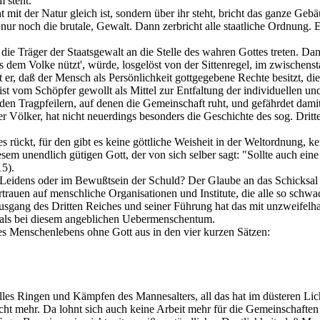
 steht.
mit der Natur gleich ist, sondern über ihr steht, bricht das ganze Geb
r noch die brutale, Gewalt. Dann zerbricht alle staatliche Ordnung. E
r die Träger der Staatsgewalt an die Stelle des wahren Gottes treten. D
 dem Volke nützt', würde, losgelöst von der Sittenregel, im zwischen
 er, daß der Mensch als Persönlichkeit gottgegebene Rechte besitzt, 
t vom Schöpfer gewollt als Mittel zur Entfaltung der individuellen un
en Tragpfeilern, auf denen die Gemeinschaft ruht, und gefährdet damit
er Völker, hat nicht neuerdings besonders die Geschichte des sog. Dritt
es rückt, für den gibt es keine göttliche Weisheit in der Weltordnung,
em unendlich gütigen Gott, der von sich selber sagt: "Sollte auch eine 
15).
s Leidens oder im Bewußtsein der Schuld? Der Glaube an das Schicksal
Vertrauen auf menschliche Organisationen und Institute, die alle so schw
gang des Dritten Reiches und seiner Führung hat das mit unzweifelhaf
als bei diesem angeblichen Uebermenschentum.
des Menschenlebens ohne Gott aus in den vier kurzen Sätzen:
lles Ringen und Kämpfen des Mannesalters, all das hat im düsteren Lic
ht mehr. Da lohnt sich auch keine Arbeit mehr für die Gemeinschaften 