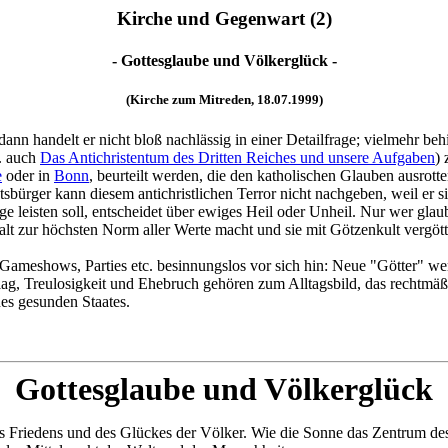
Kirche und Gegenwart (2)
- Gottesglaube und Völkerglück -
(Kirche zum Mitreden, 18.07.1999)
nn handelt er nicht bloß nachlässig in einer Detailfrage; vielmehr beh
. auch
Das Antichristentum des Dritten Reiches und unsere Aufgaben
) 
e
oder in
Bonn
, beurteilt werden, die den katholischen Glauben ausrotte
sbürger kann diesem antichristlichen Terror nicht nachgeben, weil er
e leisten soll, entscheidet über ewiges Heil oder Unheil. Nur wer glaub
alt zur höchsten Norm aller Werte macht und sie mit Götzenkult vergött
ameshows, Parties etc. besinnungslos vor sich hin: Neue "Götter" wer
hlag, Treulosigkeit und Ehebruch gehören zum Alltagsbild, das rechtm
nes gesunden Staates.
Gottesglaube und Völkerglück
s Friedens und des Glückes der Völker. Wie die Sonne das Zentrum des P