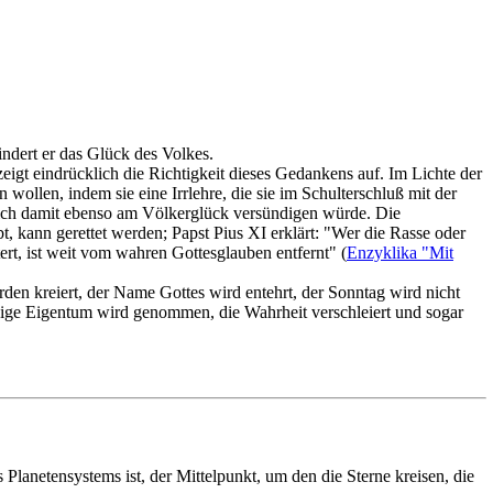
indert er das Glück des Volkes.
zeigt eindrücklich die Richtigkeit dieses Gedankens auf. Im Lichte der
n wollen, indem sie eine Irrlehre, die sie im Schulterschluß mit der
 sich damit ebenso am Völkerglück versündigen würde. Die
t, kann gerettet werden; Papst Pius XI erklärt: "Wer die Rasse oder
ert, ist weit vom wahren Gottesglauben entfernt" (
Enzyklika "Mit
den kreiert, der Name Gottes wird entehrt, der Sonntag wird nicht
äßige Eigentum wird genommen, die Wahrheit verschleiert und sogar
lanetensystems ist, der Mittelpunkt, um den die Sterne kreisen, die