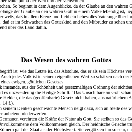
tt der Mittelpunkt der Welt und der Menschheit.
hen. So beginnt in dem Augenblicke, da der Glaube an den wahren Go
 Solange der Glaube an den wahren Gott in einem Volke lebendig ist, li
er weiß, daß in allem Kreuz und Leid ein liebevolles Vaterauge über 
ge, daß er im Schwachen das Gotteskind und den Mitbruder zu sehen un
hend über das Land dahin.
Das Wesen des wahren Gottes
griff ist, wie das Letzte ist, das Absolute, das er als sein Höchstes ver
Auch jedes Volk ist in seinem eigentlichen Wert zu schätzen nach der R
 eines ewigen, göttlichen Gesetzes.
k imstande, aus der Schönheit und gesetzmäßigen Ordnung der sichtbare
t es unzweideutig die Heilige Schrift: "Das Unsichtbare an Gott schau
Helden, die das (geoffenbarte) Gesetz nicht haben, aus natürlichem Antr
 14 f.).
in seinem Denken geschwächte Mensch neigt dazu, sich an Stelle des w
er anbetend niederwerfen.
Germanen verehrten die Kräfte der Natur als Gott. Sie stellten so das
nvollkommene dem Vollkommenen gleich. Der heidnische Grieche trug 
ern galt der Staat als der Höchstwert. Sie vergötzten ihn so sehr, daß 