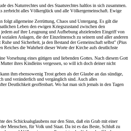
äude des Naturrechtes und des Staatsrechtes haltlos in sich zusammen.
s zerbricht alles Völkerglück und alle Völkergemeinschaft. Ewige
ann folgt allgemeine Zerrüttung, Chaos und Untergang. Es gilt die
staatlichen Leben den ewigen Kriegszustand zwischen den
die jedem auf ihre Leugnung und Aufhebung abzielenden Eingriff von
d sozialen Anlagen, die der Einzelmensch zu seinem und aller anderen
 Ruhe und Sicherheit, ja den Bestand der Gemeinschaft selbst" (Pius
en Reiches die Wahrheit dieser Worte der Kirche aufs deutlichste
 keine Vorsehung eines gütigen und liebenden Gottes. Nach diesem Gott
Mutter ihres Kindleins vergessen, so will ich doch deiner nicht
 kann ihm ebensowenig Trost geben als der Glaube an das sündige,
ach und veränderlich und vergänglich sind. Auch alles
ter Deutlichkeit geoffenbart. Wo hat man sich jemals in den Tagen
hte des Schicksalsglaubens nur den Sinn, daß ein Grab mit einer
der Menschen, für Volk und Staat. Da ist es das Beste, Schluß zu