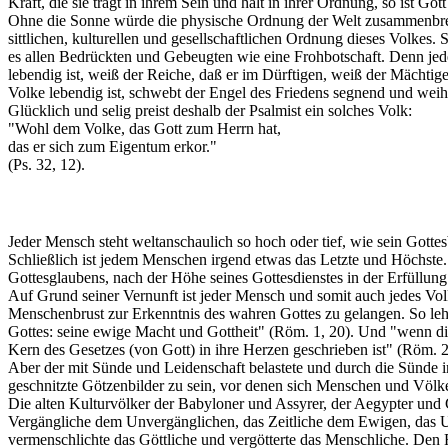
Kraft, die sie trägt in ihrem Sein und hält in ihrer Ordnung, so ist Go
Ohne die Sonne würde die physische Ordnung der Welt zusammenbrec
sittlichen, kulturellen und gesellschaftlichen Ordnung dieses Volkes.
es allen Bedrückten und Gebeugten wie eine Frohbotschaft. Denn jed
lebendig ist, weiß der Reiche, daß er im Dürftigen, weiß der Mächti
Volke lebendig ist, schwebt der Engel des Friedens segnend und wei
Glücklich und selig preist deshalb der Psalmist ein solches Volk:
"Wohl dem Volke, das Gott zum Herrn hat,
das er sich zum Eigentum erkor."
(Ps. 32, 12).
Jeder Mensch steht weltanschaulich so hoch oder tief, wie sein Gottesbe
Schließlich ist jedem Menschen irgend etwas das Letzte und Höchste. 
Gottesglaubens, nach der Höhe seines Gottesdienstes in der Erfüllung
Auf Grund seiner Vernunft ist jeder Mensch und somit auch jedes Vol
Menschenbrust zur Erkenntnis des wahren Gottes zu gelangen. So lehr
Gottes: seine ewige Macht und Gottheit" (Röm. 1, 20). Und "wenn die 
Kern des Gesetzes (von Gott) in ihre Herzen geschrieben ist" (Röm. 2,
Aber der mit Sünde und Leidenschaft belastete und durch die Sünde 
geschnitzte Götzenbilder zu sein, vor denen sich Menschen und Völk
Die alten Kulturvölker der Babyloner und Assyrer, der Aegypter und 
Vergängliche dem Unvergänglichen, das Zeitliche dem Ewigen, das U
vermenschlichte das Göttliche und vergötterte das Menschliche. Den Röm