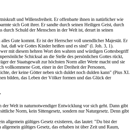
skraft und Willensfreiheit. Er offenbarte ihnen in natürlicher wie
rmte sich Gott ihrer. Er sandte durch seinen Heiligen Geist, durch
s durch Schuld der Menschen in der Welt ist, derart in seinen
alles Gute kommt. Er ist der Herrscher voll unendlicher Majestät. Er
hat, daß wir Gottes Kinder heißen und es sind" (l. Joh. 3, 1).
ur, wer mit diesem hehren Wort den wahren und würdigen Gottesbegriff
persönliche Schicksal an die Stelle des persönlichen Gottes rückt,
räger der Staatsgewalt zur höchsten Norm aller Werte macht und sie
ich vollkommene Gott, einer in der Dreiheit der Personen,
ichte, der keine Götter neben sich duldet noch dulden kann" (Pius XI.
hen bilden, das Leben der Völker formen und das Glück der
r
in der Welt in naturnotwendiger Entwicklung vor sich geht. Dann gibt
 sittliche Norm, kein Sittengesetz, sondern nur Naturgesetz. Denn gibt
 allgemein gültiges Gesetz existieren, das lautet: "Du bist der
 allgemein gültiges Gesetz, das erhaben ist über Zeit und Raum,