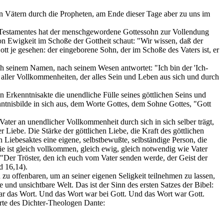
en Vätern durch die Propheten, am Ende dieser Tage aber zu uns im
 Testamentes hat der menschgewordene Gottessohn zur Vollendung
von Ewigkeit im Schoße der Gottheit schaut: "Wir wissen, daß der
t je gesehen: der eingeborene Sohn, der im Schoße des Vaters ist, er
ch seinem Namen, nach seinem Wesen antwortet: "Ich bin der 'Ich-
ff aller Vollkommenheiten, der alles Sein und Leben aus sich und durch
n Erkenntnisakte die unendliche Fülle seines göttlichen Seins und
enntnisbilde in sich aus, dem Worte Gottes, dem Sohne Gottes, "Gott
ater an unendlicher Vollkommenheit durch sich in sich selber trägt,
 Liebe. Die Stärke der göttlichen Liebe, die Kraft des göttlichen
en Liebesaktes eine eigene, selbstbewußte, selbständige Person, die
Sie ist gleich vollkommen, gleich ewig, gleich notwendig wie Vater
 "Der Tröster, den ich euch vom Vater senden werde, der Geist der
d 16,14).
 zu offenbaren, um an seiner eigenen Seligkeit teilnehmen zu lassen,
e und unsichtbare Welt. Das ist der Sinn des ersten Satzes der Bibel:
ar das Wort. Und das Wort war bei Gott. Und das Wort war Gott.
orte des Dichter-Theologen Dante: