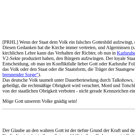
[PRHL] Wenn der Staat dem Volk ein falsches Gottesbild aufzwingt, da
Diesen Gedanken hat die Kirche immer vertreten, und Algermissen (s
kirchlichen Lehre kann das Verhalten der Richter, ob nun in
Karlsruh
V2-Sekte produziert haben, den Bürgern aufzwingen. Der loyale Staat
Entscheidung, ob man im Konfliktfalle lieber Gott oder Karlsruhe Folg
das Volk oder den Staat oder die Staatsform, die Träger der Staatsgew
brennender Sorge"
).
Das deutsche Volk taumelt unter Dauerberieselung durch Talkshows, G
geheiligt, die rechtmäßige Obrigkeit wird verachtet, Mord und Totsc
von der staatlichen Obrigkeit verboten - nicht gerade Kennzeichen ei
Möge Gott unserem Volke gnädig sein!
Der Glaube an den wahren Gott ist der tiefste Grund der Kraft und de