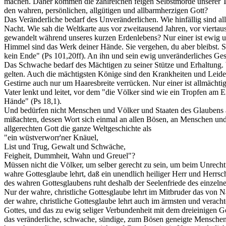
machen. Daher kommen die zahlreichen feigen Selbstmorde unserer Ta
den wahren, persönlichen, allgütigen und allbarmherzigen Gott?
Das Veränderliche bedarf des Unveränderlichen. Wie hinfällig sind a
Nacht. Wie sah die Weltkarte aus vor zweitausend Jahren, vor vierta
gewandelt während unseres kurzen Erdenlebens? Nur einer ist ewig un
Himmel sind das Werk deiner Hände. Sie vergehen, du aber bleibst. Si
kein Ende" (Ps 101,20ff). An ihn und sein ewig unveränderliches Gese
Das Schwache bedarf des Mächtigen zu seiner Stütze und Erhaltung. W
gelten. Auch die mächtigsten Könige sind den Krankheiten und Leide
Gestirne auch nur um Haaresbreite verrücken. Nur einer ist allmächti
Vater lenkt und leitet, vor dem "die Völker sind wie ein Tropfen am
Hände" (Ps 18,1).
Und bedürfen nicht Menschen und Völker und Staaten des Glaubens an 
mißachten, dessen Wort sich einmal an allen Bösen, an Menschen und 
allgerechten Gott die ganze Weltgeschichte als
"ein wüstverworr'ner Knäuel,
List und Trug, Gewalt und Schwäche,
Feigheit, Dummheit, Wahn und Greuel"?
Müssen nicht die Völker, um selber gerecht zu sein, um beim Unrecht 
wahre Gottesglaube lehrt, daß ein unendlich heiliger Herr und Herrs
des wahren Gottesglaubens ruht deshalb der Seelenfriede des einzelnen
Nur der wahre, christliche Gottesglaube lehrt im Mitbruder das von N
der wahre, christliche Gottesglaube lehrt auch im ärmsten und veracht
Gottes, und das zu ewig seliger Verbundenheit mit dem dreieinigen G
das veränderliche, schwache, sündige, zum Bösen geneigte Menschenhe