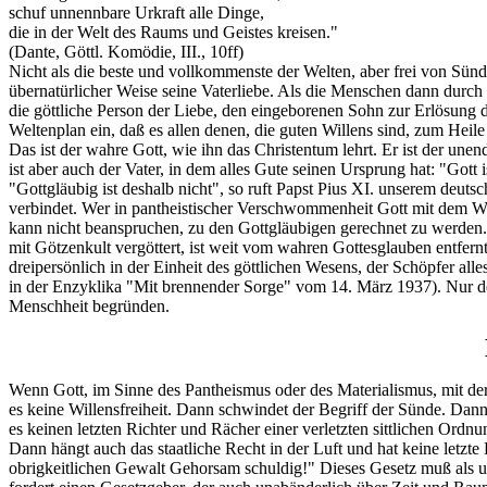
schuf unnennbare Urkraft alle Dinge,
die in der Welt des Raums und Geistes kreisen."
(Dante, Göttl. Komödie, III., 10ff)
Nicht als die beste und vollkommenste der Welten, aber frei von Sünd
übernatürlicher Weise seine Vaterliebe. Als die Menschen dann durch 
die göttliche Person der Liebe, den eingeborenen Sohn zur Erlösung d
Weltenplan ein, daß es allen denen, die guten Willens sind, zum Heile
Das ist der wahre Gott, wie ihn das Christentum lehrt. Er ist der un
ist aber auch der Vater, in dem alles Gute seinen Ursprung hat: "Gott 
"Gottgläubig ist deshalb nicht", so ruft Papst Pius XI. unserem deu
verbindet. Wer in pantheistischer Verschwommenheit Gott mit dem Welta
kann nicht beanspruchen, zu den Gottgläubigen gerechnet zu werden. 
mit Götzenkult vergöttert, ist weit vom wahren Gottesglauben entfernt
dreipersönlich in der Einheit des göttlichen Wesens, der Schöpfer al
in der Enzyklika "Mit brennender Sorge" vom 14. März 1937). Nur d
Menschheit begründen.
Wenn Gott, im Sinne des Pantheismus oder des Materialismus, mit der 
es keine Willensfreiheit. Dann schwindet der Begriff der Sünde. Dann 
es keinen letzten Richter und Rächer einer verletzten sittlichen Ordnu
Dann hängt auch das staatliche Recht in der Luft und hat keine letzte
obrigkeitlichen Gewalt Gehorsam schuldig!" Dieses Gesetz muß als una