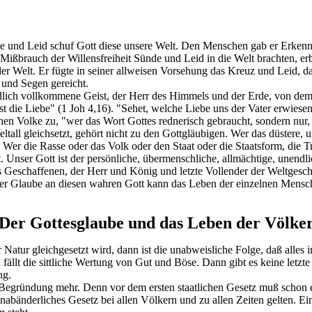
e und Leid schuf Gott diese unsere Welt. Den Menschen gab er Erkenntni
Mißbrauch der Willensfreiheit Sünde und Leid in die Welt brachten, erba
er Welt. Er fügte in seiner allweisen Vorsehung das Kreuz und Leid, da
 und Segen gereicht.
endlich vollkommene Geist, der Herr des Himmels und der Erde, von dem 
ist die Liebe" (1 Joh 4,16). "Sehet, welche Liebe uns der Vater erwiesen 
tschen Volke zu, "wer das Wort Gottes rednerisch gebraucht, sondern n
ll gleichsetzt, gehört nicht zu den Gottgläubigen. Wer das düstere, un
Wer die Rasse oder das Volk oder den Staat oder die Staatsform, die T
. Unser Gott ist der persönliche, übermenschliche, allmächtige, unendl
les Geschaffenen, der Herr und König und letzte Vollender der Weltgesch
er Glaube an diesen wahren Gott kann das Leben der einzelnen Mensc
Der Gottesglaube und das Leben der Völke
Natur gleichgesetzt wird, dann ist die unabweisliche Folge, daß alles 
fällt die sittliche Wertung von Gut und Böse. Dann gibt es keine letzte
ng.
 Begründung mehr. Denn vor dem ersten staatlichen Gesetz muß schon ein
bänderliches Gesetz bei allen Völkern und zu allen Zeiten gelten. Ein