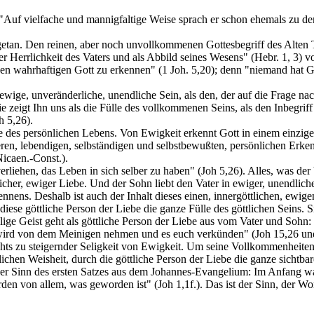
 "Auf vielfache und mannigfaltige Weise sprach er schon ehemals zu d
etan. Den reinen, aber noch unvollkommenen Gottesbegriff des Alten
r Herrlichkeit des Vaters und als Abbild seines Wesens" (Hebr. 1, 3) 
n wahrhaftigen Gott zu erkennen" (1 Joh. 5,20); denn "niemand hat Got
wige, unveränderliche, unendliche Sein, als den, der auf die Frage na
ie zeigt Ihn uns als die Fülle des vollkommenen Seins, als den Inbegri
h 5,26).
le des persönlichen Lebens. Von Ewigkeit erkennt Gott in einem einzige
nneren, lebendigen, selbständigen und selbstbewußten, persönlichen Erk
icaen.-Const.).
liehen, das Leben in sich selber zu haben" (Joh 5,26). Alles, was der V
cher, ewiger Liebe. Und der Sohn liebt den Vater in ewiger, unendlicher
ennens. Deshalb ist auch der Inhalt dieses einen, innergöttlichen, ewig
diese göttliche Person der Liebe die ganze Fülle des göttlichen Seins. 
ige Geist geht als göttliche Person der Liebe aus vom Vater und Sohn:
 wird von dem Meinigen nehmen und es euch verkünden" (Joh 15,26 un
ichts zu steigernder Seligkeit von Ewigkeit. Um seine Vollkommenheiten
ichen Weisheit, durch die göttliche Person der Liebe die ganze sichtbar
der Sinn des ersten Satzes aus dem Johannes-Evangelium: Im Anfang w
rden von allem, was geworden ist" (Joh 1,1f.). Das ist der Sinn, der W