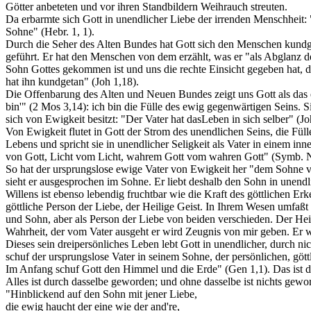
Götter anbeteten und vor ihren Standbildern Weihrauch streuten.
Da erbarmte sich Gott in unendlicher Liebe der irrenden Menschheit:
Sohne" (Hebr. 1, 1).
Durch die Seher des Alten Bundes hat Gott sich den Menschen kundg
geführt. Er hat den Menschen von dem erzählt, was er "als Abglanz de
Sohn Gottes gekommen ist und uns die rechte Einsicht gegeben hat, de
hat ihn kundgetan" (Joh 1,18).
Die Offenbarung des Alten und Neuen Bundes zeigt uns Gott als das e
bin'" (2 Mos 3,14): ich bin die Fülle des ewig gegenwärtigen Seins. S
sich von Ewigkeit besitzt: "Der Vater hat dasLeben in sich selber" (Jo
Von Ewigkeit flutet in Gott der Strom des unendlichen Seins, die Fül
Lebens und spricht sie in unendlicher Seligkeit als Vater in einem i
von Gott, Licht vom Licht, wahrem Gott vom wahren Gott" (Symb. N
So hat der ursprungslose ewige Vater von Ewigkeit her "dem Sohne ver
sieht er ausgesprochen im Sohne. Er liebt deshalb den Sohn in unendli
Willens ist ebenso lebendig fruchtbar wie die Kraft des göttlichen Erk
göttliche Person der Liebe, der Heilige Geist. In Ihrem Wesen umfaßt 
und Sohn, aber als Person der Liebe von beiden verschieden. Der Heil
Wahrheit, der vom Vater ausgeht er wird Zeugnis von mir geben. Er
Dieses sein dreipersönliches Leben lebt Gott in unendlicher, durch n
schuf der ursprungslose Vater in seinem Sohne, der persönlichen, göttl
Im Anfang schuf Gott den Himmel und die Erde" (Gen 1,1). Das ist 
Alles ist durch dasselbe geworden; und ohne dasselbe ist nichts gewo
"Hinblickend auf den Sohn mit jener Liebe,
die ewig haucht der eine wie der and're,