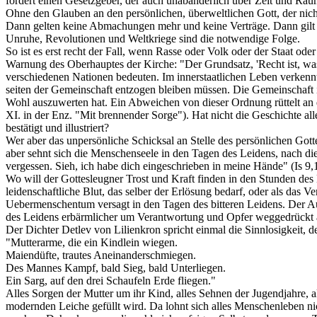
fordert einen Gesetzgeber, der auch unabänderlich über Zeit und Raum
Ohne den Glauben an den persönlichen, überweltlichen Gott, der nicht 
Dann gelten keine Abmachungen mehr und keine Verträge. Dann gilt nu
Unruhe, Revolutionen und Weltkriege sind die notwendige Folge.
So ist es erst recht der Fall, wenn Rasse oder Volk oder der Staat ode
Warnung des Oberhauptes der Kirche: "Der Grundsatz, 'Recht ist, was
verschiedenen Nationen bedeuten. Im innerstaatlichen Leben verkennt
seiten der Gemeinschaft entzogen bleiben müssen. Die Gemeinschaft is
Wohl auszuwerten hat. Ein Abweichen von dieser Ordnung rüttelt an d
XI. in der Enz. "Mit brennender Sorge"). Hat nicht die Geschichte all
bestätigt und illustriert?
Wer aber das unpersönliche Schicksal an Stelle des persönlichen Gott
aber sehnt sich die Menschenseele in den Tagen des Leidens, nach dies
vergessen. Sieh, ich habe dich eingeschrieben in meine Hände" (Is 9,
Wo will der Gottesleugner Trost und Kraft finden in den Stunden de
leidenschaftliche Blut, das selber der Erlösung bedarf, oder als das 
Uebermenschentum versagt in den Tagen des bitteren Leidens. Der Aus
des Leidens erbärmlicher um Verantwortung und Opfer weggedrückt 
Der Dichter Detlev von Lilienkron spricht einmal die Sinnlosigkeit, 
"Mutterarme, die ein Kindlein wiegen.
Maiendüfte, trautes Aneinanderschmiegen.
Des Mannes Kampf, bald Sieg, bald Unterliegen.
Ein Sarg, auf den drei Schaufeln Erde fliegen."
Alles Sorgen der Mutter um ihr Kind, alles Sehnen der Jugendjahre, a
modernden Leiche gefüllt wird. Da lohnt sich alles Menschenleben nic