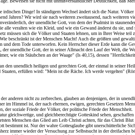
ge. Beweisen sie nicht mit unmißverständlicher Deutlichkeit, daß Me
lle irdischen Dinge! In ständigem Wechsel ändert sich die Natur. Völk
usend Jahren? Wir wird sie nach weiteren zweitausend, nach weiteren vi
veränderlich, der unendliche Gott, von dem der Psalmist in staunende
e alle veralten wie ein Kleid, und wie ein Gewand änderst du sie, und 
tz müssen sich die Völker und Staaten lehnen, um in Ihrer Weise teil 
ie beschränkt ist der Menschen Macht! Auch die größten und gewaltigs
n und dem Tode unterworfen. Kein Herrscher dieser Erde kann die Gese
g, der unendliche Gott, der in seiner Allmacht den Lauf der Welt, die
 Eimer, wie ein Stäubchen an der Waage" (Is 40,15), dessen "Herrlichk
den unendlich heiligen und gerechten Gott, der einmal in seiner Heili
Staaten, erfüllen wird: "Mein ist die Räche. Ich werde vergelten" (Rö
der anderen nicht zu zerbrechen, glauben an denjenigen, der in unendli
cher im Himmel ist, der nach ehernen, ewigen, gerechten Gesetzen Mensc
, der soziale Friede der Völker, der politische Friede der Menschheit.
atur gleichwertige, und gleichberechtigte Gotteskind sehen, geschaffen
etsten Menschen das Glied am Leib Christi achten, für das Christi Blut 
ott bestimmt ist. Nur der wahre Gottesglaube gibt unerschütterliche S
rz immer wieder der Versuchung zur Selbstsucht in der dreifachen bös