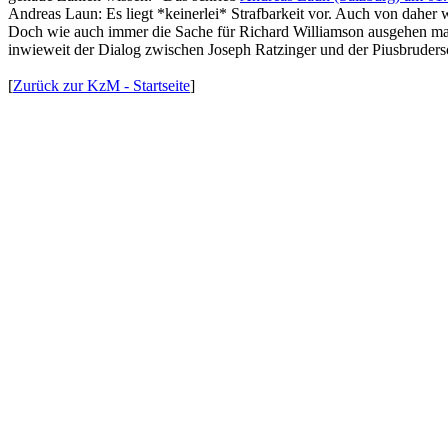
Andreas Laun: Es liegt *keinerlei* Strafbarkeit vor. Auch von daher 
Doch wie auch immer die Sache für Richard Williamson ausgehen mag: 
inwieweit der Dialog zwischen Joseph Ratzinger und der Piusbrudersc
[
Zurück zur KzM - Startseite
]