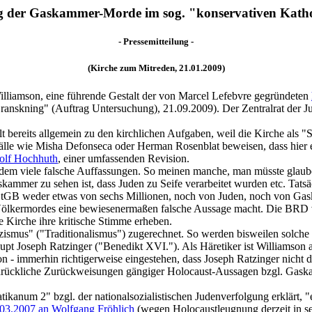
 der Gaskammer-Morde im sog. "konservativen Katho
- Pressemitteilung -
(Kirche zum Mitreden, 21.01.2009)
Williamson, eine führende Gestalt der von Marcel Lefebvre gegründeten
skning" (Auftrag Untersuchung), 21.09.2009). Der Zentralrat der Jude
 bereits allgemein zu den kirchlichen Aufgaben, weil die Kirche als "S
lle wie Misha Defonseca oder Herman Rosenblat beweisen, dass hier ei
Rolf Hochhuth
, einer umfassenden Revision.
udem viele falsche Auffassungen. So meinen manche, man müsste glaub
ammer zu sehen ist, dass Juden zu Seife verarbeitet wurden etc. Tatsäc
30 StGB weder etwas von sechs Millionen, noch von Juden, noch von 
en Völkermordes eine bewiesenermaßen falsche Aussage macht. Die BRD 
 Kirche ihre kritische Stimme erheben.
ismus" ("Traditionalismus") zugerechnet. So werden bisweilen solche 
t Joseph Ratzinger ("Benedikt XVI."). Als Häretiker ist Williamson all
 - immerhin richtigerweise eingestehen, dass Joseph Ratzinger nicht der
sdrückliche Zurückweisungen gängiger Holocaust-Aussagen bzgl. Gaska
atikanum 2" bzgl. der nationalsozialistischen Judenverfolgung erklärt, 
03.2007 an Wolfgang Fröhlich
(wegen Holocaustleugnung derzeit in se