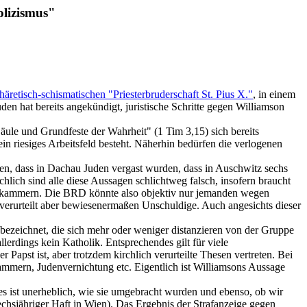
lizismus"
häretisch-schismatischen "Priesterbruderschaft St. Pius X."
, in einem
n hat bereits angekündigt, juristische Schritte gegen Williamson
äule und Grundfeste der Wahrheit" (1 Tim 3,15) sich bereits
n riesiges Arbeitsfeld besteht. Näherhin bedürfen die verlogenen
en, dass in Dachau Juden vergast wurden, dass in Auschwitz sechs
hlich sind alle diese Aussagen schlichtweg falsch, insofern braucht
Gaskammern. Die BRD könnte also objektiv nur jemanden wegen
verurteilt aber bewiesenermaßen Unschuldige. Auch angesichts dieser
bezeichnet, die sich mehr oder weniger distanzieren von der Gruppe
erdings kein Katholik. Entsprechendes gilt für viele
 Papst ist, aber trotzdem kirchlich verurteilte Thesen vertreten. Bei
mmern, Judenvernichtung etc. Eigentlich ist Williamsons Aussage
"es ist unerheblich, wie sie umgebracht wurden und ebenso, ob wir
chsjähriger Haft in Wien). Das Ergebnis der Strafanzeige gegen