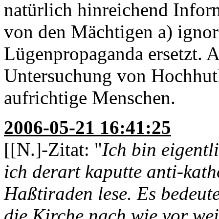
natürlich hinreichend Infor
von den Mächtigen a) ignor
Lügenpropaganda ersetzt. Au
Untersuchung von Hochhuths
aufrichtige Menschen.
2006-05-21 16:41:25
[[N.]-Zitat: "
Ich bin eigent
ich derart kaputte anti-kath
Haßtiraden lese. Es bedeut
die Kirche nach wie vor weit