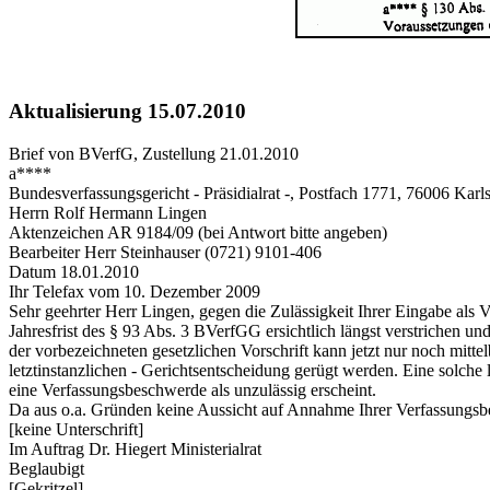
Aktualisierung 15.07.2010
Brief von BVerfG, Zustellung 21.01.2010
a****
Bundesverfassungsgericht - Präsidialrat -, Postfach 1771, 76006 Karl
Herrn Rolf Hermann Lingen
Aktenzeichen AR 9184/09 (bei Antwort bitte angeben)
Bearbeiter Herr Steinhauser (0721) 9101-406
Datum 18.01.2010
Ihr Telefax vom 10. Dezember 2009
Sehr geehrter Herr Lingen, gegen die Zulässigkeit Ihrer Eingabe als
Jahresfrist des § 93 Abs. 3 BVerfGG ersichtlich längst verstrichen 
der vorbezeichneten gesetzlichen Vorschrift kann jetzt nur noch mitt
letztinstanzlichen - Gerichtsentscheidung gerügt werden. Eine solche
eine Verfassungsbeschwerde als unzulässig erscheint.
Da aus o.a. Gründen keine Aussicht auf Annahme Ihrer Verfassungsb
[keine Unterschrift]
Im Auftrag Dr. Hiegert Ministerialrat
Beglaubigt
[Gekritzel]