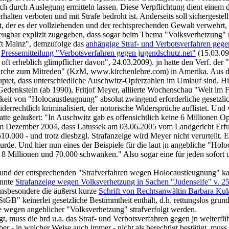
h durch Auslegung ermitteln lassen. Diese Verpflichtung dient einem d
ten verboten und mit Strafe bedroht ist. Anderseits soll sichergestellt
, der es der vollziehenden und der rechtsprechenden Gewalt verwehrt, 
leugbar explizit zugegeben, dass sogar beim Thema "Volksverhetzung"
aft Mainz", demzufolge das
anhängige Straf- und Verbotsverfahren gegen
e
Pressemitteilung "Verbotsverfahren gegen jugendschutz.net"
(15.03.09;
ft erheblich glimpflicher davon", 24.03.2009). jn hatte den Verf. der
Kirche zum Mitreden" (KzM, www.kirchenlehre.com) in Amerika. Aus d
auptet, dass unterschiedliche Auschwitz-Opferzahlen im Umlauf sind. H
Gedenkstein (ab 1990), Fritjof Meyer, alliierte Wochenschau "Welt im
arkeit von "Holocaustleugnung" absolut zwingend erforderliche gesetzli
iderrechtlich kriminalisiert, der notorische Widersprüche auflistet. U
tte geäußert: "In Auschwitz gab es offensichtlich keine 6 Millionen Op
 im Dezember 2004, dass Latussek am 03.06.2005 vom Landgericht Erfur
000 - und trotz diesbzgl. Strafanzeige wird Meyer nicht verurteilt. Es
urde. Und hier nun eines der Beispiele für die laut jn angebliche "Ho
8 Millionen und 70.000 schwanken." Also sogar eine für jeden sofort u
 und der entsprechenden "Strafverfahren wegen Holocaustleugnung" kan
annte
Strafanzeige wegen Volksverhetzung in Sachen "Judenseife" v. 2
insbesondere die äußerst kurze
Schrift von Rechtsanwältin Barbara Ku
StGB" keinerlei gesetzliche Bestimmtheit enthält, d.h. rettungslos grun
ge wegen angeblicher "Volksverhetzung" strafverfolgt werden.
t, muss die brd u.a. das Straf- und Verbotsverfahren gegen jn weiter
r - in welcher Weise auch immer - nicht als berechtigt bestätigt, muss