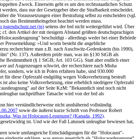
oppelten Zweck. Einerseits geht es um den rechtsstaatlichen Schutz
 werden, dass nur der Gesetzgeber über die Strafbarkeit entscheidet.
über die Voraussetzungen einer Bestrafung selbst zu entscheiden (vgl.
 noch das Bestimmtheitsgebot beachtet werden muss.
 jugendschutz.net (jn)
seitens der brd nicht weitergeführt wird. Über
 cf. den Artikel der mit riesigem Abstand größten deutschsprachigen
 "Holocaustleugnung" beschuldigt - allerdings weder bei einer Behörde
er Pressemeldung: »Und worin besteht die angebliche
ierzu recherchiere man z.B. nach Auschwitz-Gedenkstein (bis 1990),
 Film" (Nr. 137). Außerdem prüfe man, was im §130 StGB als
che Bestimmtheit (§ 1 StGB; Art. 103 GG). Statt aber endlich einer
nd wer auf Augenzeugen schwört, der recherchiere nach Misha
fer, sondern, wie ich in Polen erfahren habe, sind 930.000
t für diese Opferzahl endgültig wegen Volksverhetzung bestraft
 ist also keine Volksverhetzung, eine erheblich niedrigere Opferzahl
locaustleugnung" auf der Seite KzM: "Bekanntlich sind noch nicht
nleugbar nachprüfbare Tatsache wird von der brd als
n hier verständlicherweise nicht annhähernd vollständig
5.06.2007
sowie die äußerst kurze Schrift von Professor Robert
laszka, Was ist Holocaust-Leugnung? (Kanada, 1992)
.
dgesetzwidrig ist. Und wie der Fall Latussek unleugbar bewiesen hat,
führen sowie umfangreiche Entschädigungen für die "Holocaust"-
 es eindeutig erklären, was genau gesetzlich als "Holocaustleugnung"