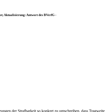
ot; Aktualisierung: Antwort des BVerfG -
zungen der Strafbarkeit so konkret zu umschreiben, dass Tragweite