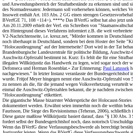
und Anwendungsbereich der Straftatbestände zu erkennen sind und sic
des Normadressaten: Jedermann soll vorhersehen können, welches Verhal
Insoweit enthält Art. 103 Abs. 2 GG einen strengen Gesetzesvorbehalt
BVerfGE 71, 108 <114>). ****e Das BVerfG selbst hat also jetzt un
Am 20.11.2009 erhielt der Verf. ein Schreiben von "Staatsanwaltsch
den Hintergrund dieses Verfahrens informiert z.B. die weit verbreitet
V2-Nachrichtenseite, i.e. kreuz.net, "Mörder kommen in Deutschland o
noch überhaupt in Deutschland, sondern bei dem Hoster der Seite "
"Holocaustleugnung" auf der Internetseite? Dort wird in der Tat beh
Brandenburgische Landeszentrale für politische Bildung, Auschwitz-
Auschwitz-Opferzahl bestimmt ist. Kurz: Es fehlt die für eine Strafb
illegalen Willkürjustiz das Handwerk zu legen, wird sogar noch der w
Defonseca und Herman Rosenblat.« Zur Erinnerung:
Paul Latussek
ha
nachgewiesen." In letzter Instanz veranlasste der Bundesgerichtshof
wurde. Fritjof Meyer hingegen nennt eine Auschwitz-Opferzahl von 510.
zu nennen als die, für die jemand wegen Volksverhetzung verurteilt w
einmal die Auschwitz-Opferzahlen bekannt, die je nachdem zwischen 
"Holocaustleugnung" etikettiert.
Die gigantische Masse bizarrster Widersprüche der Holocaust-Stories
dokumentiert werden. Erwähnt seien immerhin noch die weithin bek
Faurisson, Die Siege des Revisionismus (Teheran, 2006), schließlich 
Diese ganze maßlose Willkürjustiz basiert darauf, dass "§ 130 Abs. 3 
fordert selbst der Bundesgerichtshof noch, dass notorisch Unschuldi
Wenn das BVerfG diese Verfassungsbeschwerde als berechtigt bestätig
Justizopfer leisten. Wenn das BVerfG diese Verfassungsbeschwerde abe