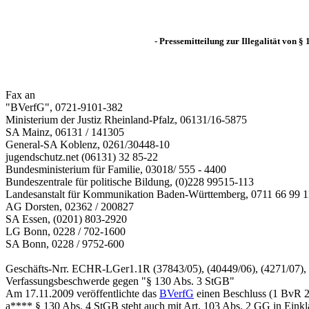
- Pressemitteilung zur Illegalität von 
Fax an
"BVerfG", 0721-9101-382
Ministerium der Justiz Rheinland-Pfalz, 06131/16-5875
SA Mainz, 06131 / 141305
General-SA Koblenz, 0261/30448-10
jugendschutz.net (06131) 32 85-22
Bundesministerium für Familie, 03018/ 555 - 4400
Bundeszentrale für politische Bildung, (0)228 99515-113
Landesanstalt für Kommunikation Baden-Württemberg, 0711 66 99 1
AG Dorsten, 02362 / 200827
SA Essen, (0201) 803-2920
LG Bonn, 0228 / 702-1600
SA Bonn, 0228 / 9752-600
Geschäfts-Nrr. ECHR-LGer1.1R (37843/05), (40449/06), (4271/07), 
Verfassungsbeschwerde gegen "§ 130 Abs. 3 StGB"
Am 17.11.2009 veröffentlichte das
BVerfG
einen Beschluss (1 BvR 2
a**** § 130 Abs. 4 StGB steht auch mit Art. 103 Abs. 2 GG in Einkla