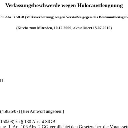
Verfassungsbeschwerde wegen Holocaustleugnung
§ 130 Abs. 3 StGB (Volksverhetzung) wegen Verstoßes gegen das Bestimmtheitsgeb
(Kirche zum Mitreden, 10.12.2009; aktualisiert 15.07.2010)
11
(45826/07) [Bei Antwort angeben!]
150/08) zu § 130 Abs. 4 StGB:
ng. 1. Art. 103 Abs. 2 GG verpflichtet den Gesetzgeber, die Vorausset