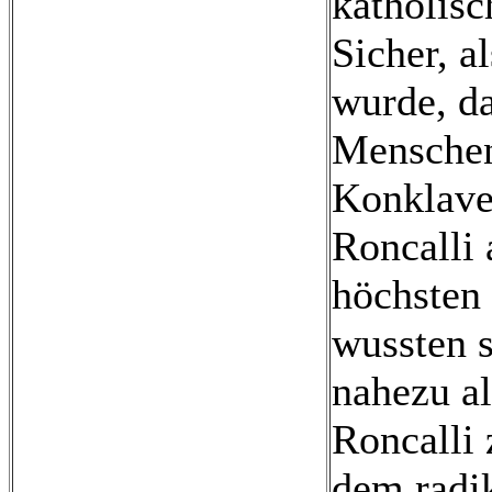
katholisc
Sicher, a
wurde, da
Menschen
Konklaves
Roncalli 
höchsten 
wussten s
nahezu al
Roncalli 
dem radi