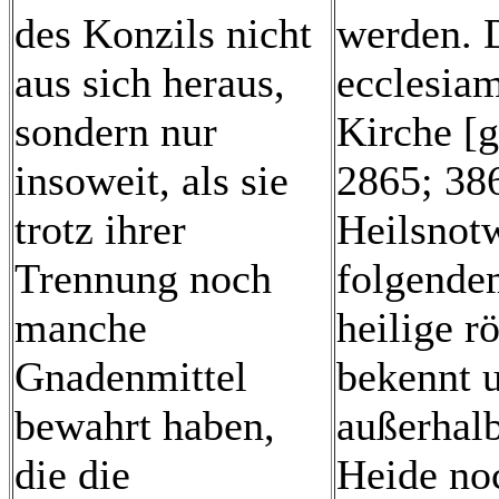
des Konzils nicht
werden. 
aus sich heraus,
ecclesiam
sondern nur
Kirche [g
insoweit, als sie
2865; 386
trotz ihrer
Heilsnotw
Trennung noch
folgendem
manche
heilige r
Gnadenmittel
bekennt 
bewahrt haben,
außerhalb
die die
Heide no