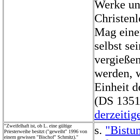
Werke un
Christen
Mag einer
selbst se
vergießen
werden, w
Einheit d
(DS 1351,
derzeitig
"Zweifelhaft ist, ob L. eine gültige
s.
"Bistu
Priesterweihe besitzt ("geweiht" 1996 von
einem gewissen "Bischof" Schmitz)."