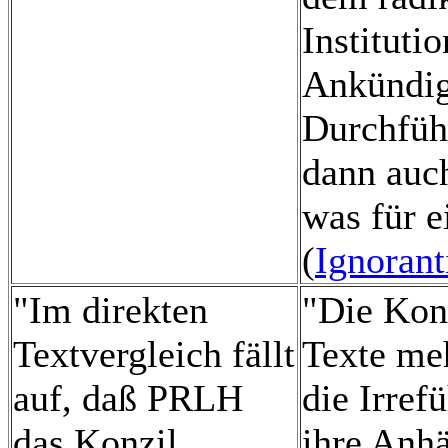
Institutio
Ankündig
Durchfüh
dann auc
was für e
(
Ignorant
"Im direkten
"Die Kon
Textvergleich fällt
Texte me
auf, daß PRLH
die Irref
das Konzil
ihre Anhä