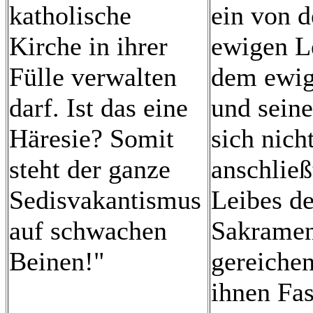
katholische
ein von d
Kirche in ihrer
ewigen Le
Fülle verwalten
dem ewige
darf. Ist das eine
und seine
Häresie? Somit
sich nich
steht der ganze
anschließ
Sedisvakantismus
Leibes de
auf schwachen
Sakramen
Beinen!"
gereichen
ihnen Fa