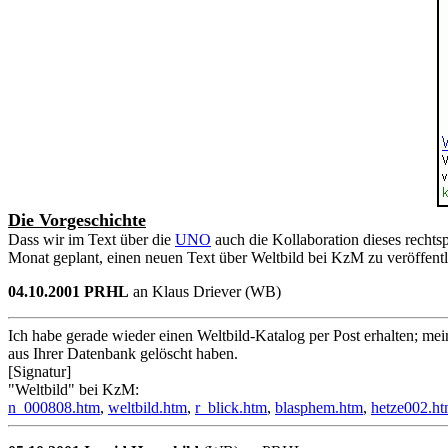
Die Vorgeschichte
Dass wir im Text über die
UNO
auch die Kollaboration dieses rechts
Monat geplant, einen neuen Text über Weltbild bei KzM zu veröffentl
04.10.2001 PRHL
an Klaus Driever (WB)
Ich habe gerade wieder einen Weltbild-Katalog per Post erhalten; mei
aus Ihrer Datenbank gelöscht haben.
[Signatur]
"Weltbild" bei KzM:
n_000808.htm
,
weltbild.htm
,
r_blick.htm
,
blasphem.htm
,
hetze002.h