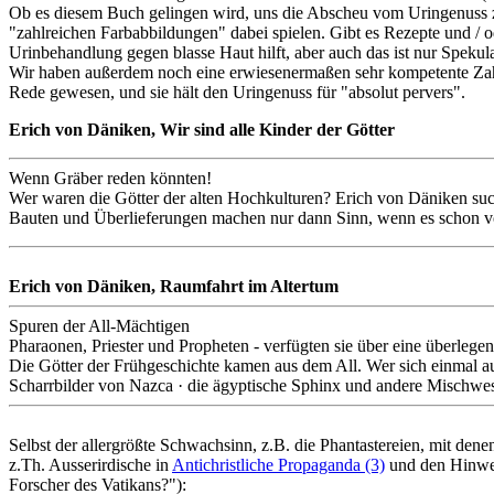
Ob es diesem Buch gelingen wird, uns die Abscheu vom Uringenuss zu
"zahlreichen Farbabbildungen" dabei spielen. Gibt es Rezepte und / o
Urinbehandlung gegen blasse Haut hilft, aber auch das ist nur Spekul
Wir haben außerdem noch eine erwiesenermaßen sehr kompetente Zahnä
Rede gewesen, und sie hält den Uringenuss für "absolut pervers".
Erich von Däniken, Wir sind alle Kinder der Götter
Wenn Gräber reden könnten!
Wer waren die Götter der alten Hochkulturen? Erich von Däniken such
Bauten und Überlieferungen machen nur dann Sinn, wenn es schon vo
Erich von Däniken, Raumfahrt im Altertum
Spuren der All-Mächtigen
Pharaonen, Priester und Propheten - verfügten sie über eine überleg
Die Götter der Frühgeschichte kamen aus dem All. Wer sich einmal auf
Scharrbilder von Nazca · die ägyptische Sphinx und andere Mischwese
Selbst der allergrößte Schwachsinn, z.B. die Phantastereien, mit den
z.Th. Ausserirdische in
Antichristliche Propaganda (3)
und den Hinwe
Forscher des Vatikans?"):