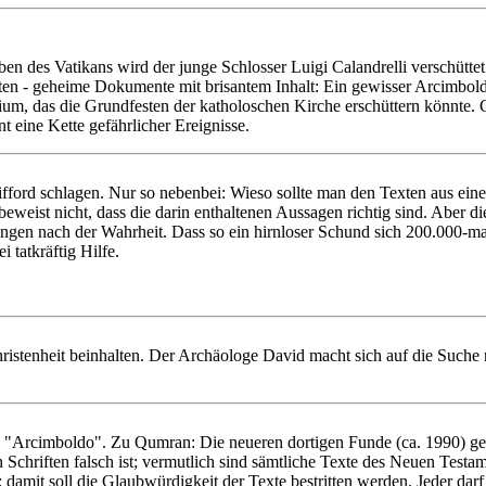
en des Vatikans wird der junge Schlosser Luigi Calandrelli verschüttet
ten - geheime Dokumente mit brisantem Inhalt: Ein gewisser Arcimbold
ium, das die Grundfesten der katholoschen Kirche erschüttern könnte.
 eine Kette gefährlicher Ereignisse.
ifford schlagen. Nur so nebenbei: Wieso sollte man den Texten aus ei
beweist nicht, dass die darin enthaltenen Aussagen richtig sind. Aber d
langen nach der Wahrheit. Dass so ein hirnloser Schund sich 200.000-m
 tatkräftig Hilfe.
hristenheit beinhalten. Der Archäologe David macht sich auf die Suche n
 "Arcimboldo". Zu Qumran: Die neueren dortigen Funde (ca. 1990) gel
n Schriften falsch ist; vermutlich sind sämtliche Texte des Neuen Test
 damit soll die Glaubwürdigkeit der Texte bestritten werden. Jeder darf