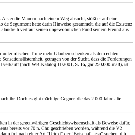
. Als er die Mauern nach einem Weg absucht, stößt er auf eine
o de Segurmont hatte darin Hinweise gesammelt, die auf die Existenz
 Calandrelli vertraut seinen ungewöhnlichen Fund seinem Freund aus
ner unterirdischen Truhe mehr Glauben schenken als dem echten
ie Sensationslüsternheit, getragen von der Sucht, dass die Forderungen
al verkauft (nach WB-Katalog 11/2001, S. 16, gar 250.000-mal!), ist
ach ihr. Doch es gibt mächtige Gegner, die das 2.000 Jahre alte
ten in der gegenwärtigen Geschichtswissenschaft als Beweise dafür,
aments bereits vor 70 n. Chr. geschrieben worden, während die V2-
 dann frei nach einer Art "Urtext" der "Botschaft Jesu" suchen, d.h.