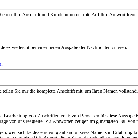
en Sie mir Ihre Anschrift und Kundennummer mit. Auf Ihre Antwort freue
e es vielleicht bei einer neuen Ausgabe der Nachrichten zitieren.
tm
tte teilen Sie mir die komplette Anschrift mit, um Ihren Namen vollst
te Bearbeitung von Zuschriften geht; von Beweisen für diese Aussage is
rage von uns reagierte. V2-Antworten zeugen im günstigsten Fall von ra
gen, weil sich beides eindeutig anhand unseres Namens in Erfahrung 
llte auch der letzte WB-Angestellte in Sekundenschnelle unsere Kunden