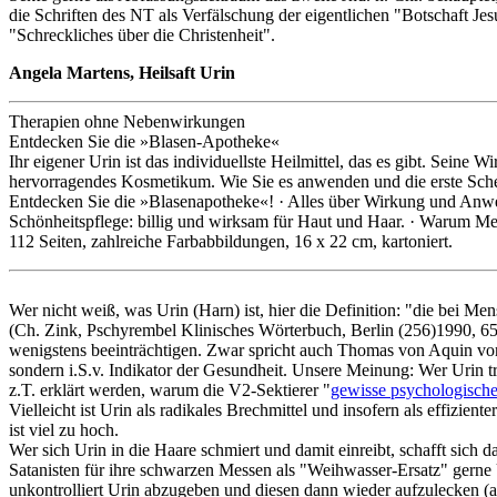
die Schriften des NT als Verfälschung der eigentlichen "Botschaft J
"Schreckliches über die Christenheit".
Angela Martens, Heilsaft Urin
Therapien ohne Nebenwirkungen
Entdecken Sie die »Blasen-Apotheke«
Ihr eigener Urin ist das individuellste Heilmittel, das es gibt. Seine
hervorragendes Kosmetikum. Wie Sie es anwenden und die erste Sche
Entdecken Sie die »Blasenapotheke«! · Alles über Wirkung und Anw
Schönheitspflege: billig und wirksam für Haut und Haar. · Warum Med
112 Seiten, zahlreiche Farbabbildungen, 16 x 22 cm, kartoniert.
Wer nicht weiß, was Urin (Harn) ist, hier die Definition: "die bei 
(Ch. Zink, Pschyrembel Klinisches Wörterbuch, Berlin (256)1990, 651
wenigstens beeinträchtigen. Zwar spricht auch Thomas von Aquin vo
sondern i.S.v. Indikator der Gesundheit. Unsere Meinung: Wer Urin tri
z.T. erklärt werden, warum die V2-Sektierer "
gewisse psychologische
Vielleicht ist Urin als radikales Brechmittel und insofern als effizi
ist viel zu hoch.
Wer sich Urin in die Haare schmiert und damit einreibt, schafft sich 
Satanisten für ihre schwarzen Messen als "Weihwasser-Ersatz" ger
unkontrolliert Urin abzugeben und diesen dann wieder aufzulecken (an