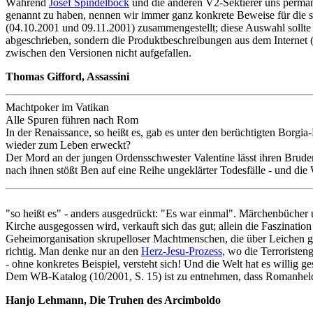
Während
Josef Spindelböck
und die anderen V2-Sektierer uns permanen
genannt zu haben, nennen wir immer ganz konkrete Beweise für die 
(04.10.2001 und 09.11.2001) zusammengestellt; diese Auswahl sollte
abgeschrieben, sondern die Produktbeschreibungen aus dem Internet 
zwischen den Versionen nicht aufgefallen.
Thomas Gifford, Assassini
Machtpoker im Vatikan
Alle Spuren führen nach Rom
In der Renaissance, so heißt es, gab es unter den berüchtigten Borgi
wieder zum Leben erweckt?
Der Mord an der jungen Ordensschwester Valentine lässt ihren Bruder
nach ihnen stößt Ben auf eine Reihe ungeklärter Todesfälle - und die
"so heißt es" - anders ausgedrückt: "Es war einmal". Märchenbücher u
Kirche ausgegossen wird, verkauft sich das gut; allein die Faszination 
Geheimorganisation skrupelloser Machtmenschen, die über Leichen gehe
richtig. Man denke nur an den
Herz-Jesu-Prozess
, wo die Terroristen
- ohne konkretes Beispiel, versteht sich! Und die Welt hat es willig ge
Dem WB-Katalog (10/2001, S. 15) ist zu entnehmen, dass Romanheld B
Hanjo Lehmann, Die Truhen des Arcimboldo