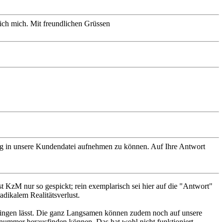
 ich mich. Mit freundlichen Grüssen
ändig in unsere Kundendatei aufnehmen zu können. Auf Ihre Antwort
t KzM nur so gespickt; rein exemplarisch sei hier auf die "Antwort"
dikalem Realitätsverlust.
bringen lässt. Die ganz Langsamen können zudem noch auf unsere
nummer herausfinden können. Das hat wohl nicht funktioniert.