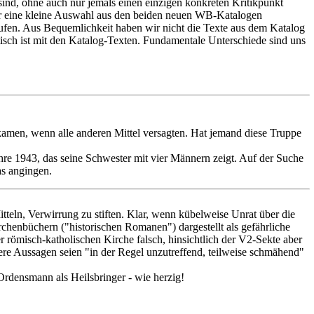
 sind, ohne auch nur jemals einen einzigen konkreten Kritikpunkt
nur eine kleine Auswahl aus den beiden neuen WB-Katalogen
ufen. Aus Bequemlichkeit haben wir nicht die Texte aus dem Katalog
isch ist mit den Katalog-Texten. Fundamentale Unterschiede sind uns
 kamen, wenn alle anderen Mittel versagten. Hat jemand diese Truppe
hre 1943, das seine Schwester mit vier Männern zeigt. Auf der Suche
as angingen.
tteln, Verwirrung zu stiften. Klar, wenn kübelweise Unrat über die
rchenbüchern ("historischen Romanen") dargestellt als gefährliche
 römisch-katholischen Kirche falsch, hinsichtlich der V2-Sekte aber
nsere Aussagen seien "in der Regel unzutreffend, teilweise schmähend"
rdensmann als Heilsbringer - wie herzig!