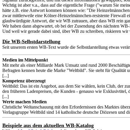
Wichtig ist aber v.a., dass auf die eigentliche Frage ("warum Sie mei
hätte z.B. eine Antwort kommen können wie: "Die Heinzelmännchen v
zwar mittlerweile eine Kölner-Heinzelmännchen-resistente Firewall ein
glaubwürdigste Antwort, die wir WB zutrauen, aber dass WB rein gar 
Wir haben dann abgewartet, ob bei der Zusendung des nächsten WB-Ka
Und weil wir gerade dabei sind, über WB zu schreiben, riskieren wir 
Die WB-Selbstdarstellung
Seit unserem ersten WB-Text wurde die Selbstdarstellung etwas veränd
Medien im Mittelpunkt
Mit mehr als einer Milliarde Mark Umsatz und rund 2000 Beschäftig
Befragten kennen heute die Marke "Weltbild". Sie steht für Qualität
[...]
Kompetenz überzeugt
Weltbild: Das ist ein Angebot, aus dem Sie wählen, kein Club, der zu
den früheren Ladenpreisen, die Kunden - genauso wie Exklusivtitel, die
[...]
Werte machen Medien
Christliche Weltanschauung mit den Erfordernissen des Marktes überze
Verlagsgruppe Weltbild sind 14 katholische deutsche Diözesen und d
Beispiele aus dem aktuellen WB-Katalog