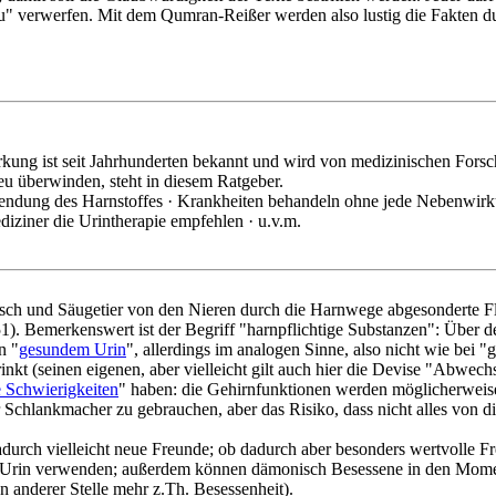
esu" verwerfen. Mit dem Qumran-Reißer werden also lustig die Fakten 
 Wirkung ist seit Jahrhunderten bekannt und wird von medizinischen Forsc
u überwinden, steht in diesem Ratgeber.
endung des Harnstoffes · Krankheiten behandeln ohne jede Nebenwirk
iziner die Urintherapie empfehlen · u.v.m.
Mensch und Säugetier von den Nieren durch die Harnwege abgesonderte F
). Bemerkenswert ist der Begriff "harnpflichtige Substanzen": Über de
n "
gesundem Urin
", allerdings im analogen Sinne, also nicht wie bei 
nkt (seinen eigenen, aber vielleicht gilt auch hier die Devise "Abwechsl
 Schwierigkeiten
" haben: die Gehirnfunktionen werden möglicherweise
enter Schlankmacher zu gebrauchen, aber das Risiko, dass nicht alles von
dadurch vielleicht neue Freunde; ob dadurch aber besonders wertvolle Fr
ne Urin verwenden; außerdem können dämonisch Besessene in den Momen
 anderer Stelle mehr z.Th. Besessenheit).