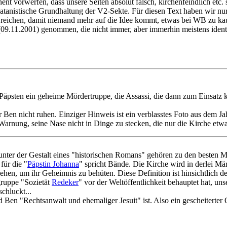
t vorwerfen, dass unsere Seiten absolut falsch, kirchenfeindlich etc.
satanistische Grundhaltung der V2-Sekte. Für diesen Text haben wir 
 reichen, damit niemand mehr auf die Idee kommt, etwas bei WB zu ka
(09.11.2001) genommen, die nicht immer, aber immerhin meistens ident
a-Päpsten ein geheime Mördertruppe, die Assassi, die dann zum Einsatz
 Ben nicht ruhen. Einziger Hinweis ist ein verblasstes Foto aus dem Ja
 Warnung, seine Nase nicht in Dinge zu stecken, die nur die Kirche etw
nter der Gestalt eines "historischen Romans" gehören zu den besten Mi
für die "
Päpstin Johanna
" spricht Bände. Die Kirche wird in derlei Mä
n, um ihr Geheimnis zu behüten. Diese Definition ist hinsichtlich der
gruppe "Sozietät
Redeker
" vor der Weltöffentlichkeit behauptet hat, u
schluckt...
en "Rechtsanwalt und ehemaliger Jesuit" ist. Also ein gescheiterter O