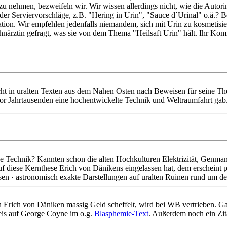
 nehmen, bezweifeln wir. Wir wissen allerdings nicht, wie die Autor
der Serviervorschläge, z.B. "Hering in Urin", "Sauce d´Urinal" o.ä.? 
ation. Wir empfehlen jedenfalls niemandem, sich mit Urin zu kosmetisie
rztin gefragt, was sie von dem Thema "Heilsaft Urin" hält. Ihr Komme
t in uralten Texten aus dem Nahen Osten nach Beweisen für seine Thes
r Jahrtausenden eine hochentwickelte Technik und Weltraumfahrt gab
ene Technik? Kannten schon die alten Hochkulturen Elektrizität, Genma
 diese Kernthese Erich von Dänikens eingelassen hat, dem erscheint plö
n · astronomisch exakte Darstellungen auf uralten Ruinen rund um den 
en Erich von Däniken massig Geld scheffelt, wird bei WB vertrieben. Ga
is auf George Coyne im o.g.
Blasphemie-Text
. Außerdem noch ein Zit