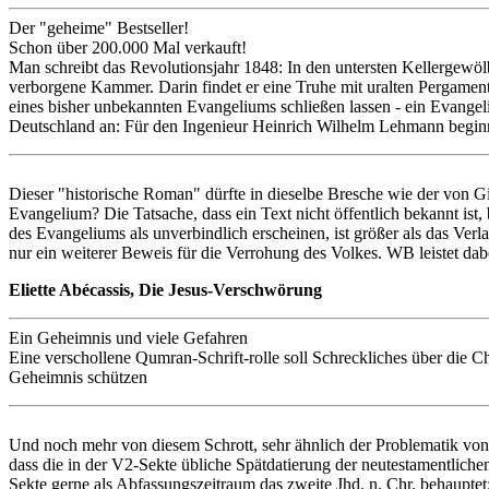
Der "geheime" Bestseller!
Schon über 200.000 Mal verkauft!
Man schreibt das Revolutionsjahr 1848: In den untersten Kellergewölb
verborgene Kammer. Darin findet er eine Truhe mit uralten Pergamen
eines bisher unbekannten Evangeliums schließen lassen - ein Evangel
Deutschland an: Für den Ingenieur Heinrich Wilhelm Lehmann beginnt
Dieser "historische Roman" dürfte in dieselbe Bresche wie der von G
Evangelium? Die Tatsache, dass ein Text nicht öffentlich bekannt ist, 
des Evangeliums als unverbindlich erscheinen, ist größer als das Ver
nur ein weiterer Beweis für die Verrohung des Volkes. WB leistet dabei
Eliette Abécassis, Die Jesus-Verschwörung
Ein Geheimnis und viele Gefahren
Eine verschollene Qumran-Schrift-rolle soll Schreckliches über die C
Geheimnis schützen
Und noch mehr von diesem Schrott, sehr ähnlich der Problematik von
dass die in der V2-Sekte übliche Spätdatierung der neutestamentliche
Sekte gerne als Abfassungszeitraum das zweite Jhd. n. Chr. behauptet;