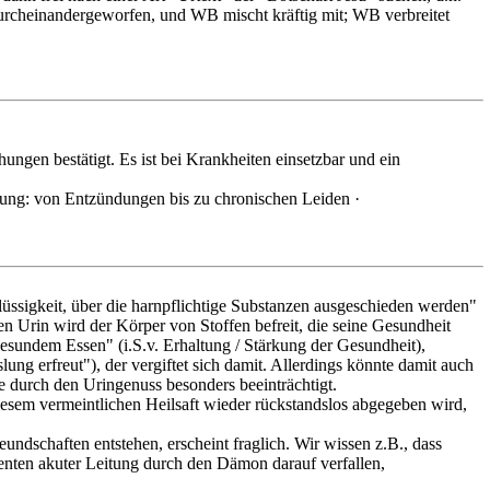
durcheinandergeworfen, und WB mischt kräftig mit; WB verbreitet
hungen bestätigt. Es ist bei Krankheiten einsetzbar und ein
ung: von Entzündungen bis zu chronischen Leiden ·
lüssigkeit, über die harnpflichtige Substanzen ausgeschieden werden"
n Urin wird der Körper von Stoffen befreit, die seine Gesundheit
"gesundem Essen" (i.S.v. Erhaltung / Stärkung der Gesundheit),
ung erfreut"), der vergiftet sich damit. Allerdings könnte damit auch
 durch den Uringenuss besonders beeinträchtigt.
 diesem vermeintlichen Heilsaft wieder rückstandslos abgegeben wird,
eundschaften entstehen, erscheint fraglich. Wir wissen z.B., dass
ten akuter Leitung durch den Dämon darauf verfallen,