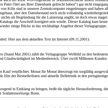
nen Pater-Titel aus Ihrer Datenbank gelöscht haben") gar nicht eingega
on Köln sind in unseren Zentralcomputer eingedrungen und haben alle 
gebaut, aber den Datenbestand noch nicht vollständig wiederhergestellt
nichts als Begründung für die Laisierung angibt, ist doch etwas mager.
talogs die Anschrift korrigiert sein würde. Dieser Katalog kam heute
wieder einige Blicke in das reichhaltige Angebot dieser Verlagsgruppe.
ert: Hier aus dem aktuellen Text im Internet (09.11.2001):
ten (Stand Mai 2001) zählt die Verlagsgruppe Weltbild zu den bedeut
 und Glaubwürdigkeit im Medienbereich. Über zwölf Millionen Kunden h
m Kauf verpflichtet. Monat für Monat überzeugt ein sorgfältig ausgewä
 Hits der Bestsellerlisten und aktuelle Belletristik in den preisgünsti
ugend in Einklang zu bringen, heißt die tägliche Herausforderung, die
ie Soldatenseelsorge Bonn.