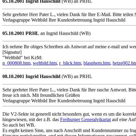
05.10.2001 Ingrid Hauschild
(WB) an PRHL
Sehr geehrter Herr Pater L., vielen Dank für Ihre E-Mail. Bitte teil
Verlagsgruppe Weltbild Ihre Kundenbetreuung Ingrid Hauschild
05.10.2001 PRHL
an Ingrid Hauschild (WB)
Ich nehme Ihr obiges Schreiben als Antwort auf meine e-mail und werd
[Signatur]
"Weltbild" bei KzM:
n_000808.htm
,
weltbild.htm
,
r_blick.htm
,
blasphem.htm
,
hetze002.h
08.10.2001 Ingrid Hauschild
(WB) an PRHL
Sehr geehrter Herr Pater L., vielen Dank für Ihre rasche Antwort. Bi
freue ich mich. Mit freundlichen Grüßen
Verlagsgruppe Weltbild Ihre Kundenbetreuung Ingrid Hauschild
Die V2-Sekte ist generell nicht besonders gut, wenn es um die korrek
hingewiesen, mit der z.B. das
Freiburger Generalvikariat
auf eine Anf
So auch bei WB.
Es ergibt keinen Sinn, uns nach Anschrift und Kundennummer zu fra
Signatur zurückgreifen, und mit diesen Informationen gewappnet, so