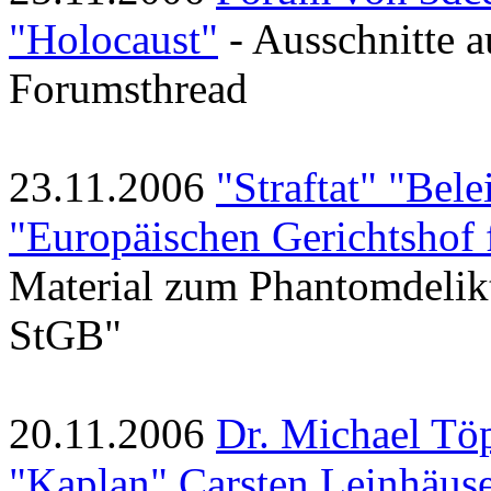
"Holocaust"
- Ausschnitte a
Forumsthread
23.11.2006
"Straftat" "Bel
"Europäischen Gerichtshof 
Material zum Phantomdelikt
StGB"
20.11.2006
Dr. Michael Töp
"Kaplan" Carsten Leinhäus