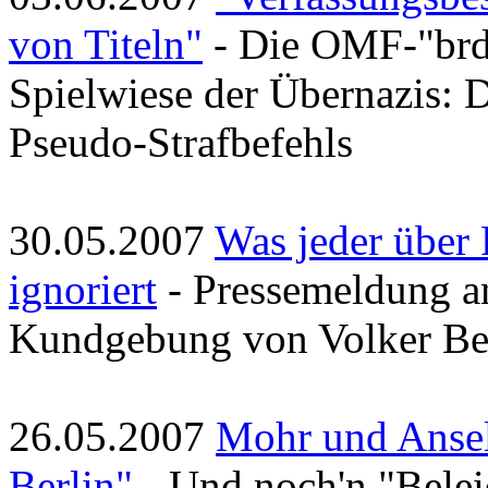
von Titeln"
- Die OMF-"brd" 
Spielwiese der Übernazis: 
Pseudo-Strafbefehls
30.05.2007
Was jeder über 
ignoriert
- Pressemeldung an
Kundgebung von Volker Bec
26.05.2007
Mohr und Ansel
Berlin"
- Und noch'n "Belei