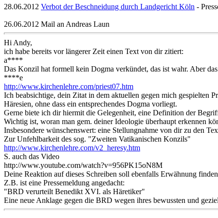
28.06.2012
Verbot der Beschneidung durch Landgericht Köln
- Press
26.06.2012 Mail an Andreas Laun
Hi Andy,
ich habe bereits vor längerer Zeit einen Text von dir zitiert:
a****
Das Konzil hat formell kein Dogma verkündet, das ist wahr. Aber das 
****e
http://www.kirchenlehre.com/priest07.htm
Ich beabsichtige, dein Zitat in dem aktuellen gegen mich gespielten Pr
Häresien, ohne dass ein entsprechendes Dogma vorliegt.
Gerne biete ich dir hiermit die Gelegenheit, eine Definition der Begr
Wichtig ist, woran man gem. deiner Ideologie überhaupt erkennen könn
Insbesondere wünschenswert: eine Stellungnahme von dir zu den Text
Zur Unfehlbarkeit des sog. "Zweiten Vatikanischen Konzils"
http://www.kirchenlehre.com/v2_heresy.htm
S. auch das Video
http://www.youtube.com/watch?v=956PK15oN8M
Deine Reaktion auf dieses Schreiben soll ebenfalls Erwähnung finden,
Z.B. ist eine Pressemeldung angedacht:
"BRD verurteilt Benedikt XVI. als Häretiker"
Eine neue Anklage gegen die BRD wegen ihres bewussten und gezielte