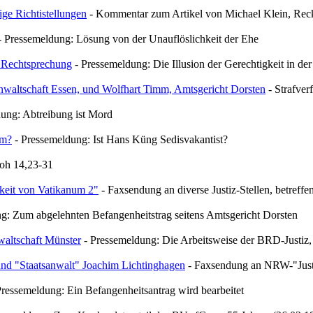
ige Richtistellungen
- Kommentar zum Artikel von Michael Klein, Reck
 Pressemeldung: Lösung von der Unauflöslichkeit der Ehe
r Rechtsprechung
- Pressemeldung: Die Illusion der Gerechtigkeit in der 
nwaltschaft Essen, und Wolfhart Timm, Amtsgericht Dorsten
- Strafver
ung: Abtreibung ist Mord
um?
- Pressemeldung: Ist Hans Küng Sedisvakantist?
Joh 14,23-31
keit von Vatikanum 2"
- Faxsendung an diverse Justiz-Stellen, betreff
g: Zum abgelehnten Befangenheitstrag seitens Amtsgericht Dorsten
waltschaft Münster
- Pressemeldung: Die Arbeitsweise der BRD-Justiz,
nd "Staatsanwalt" Joachim Lichtinghagen
- Faxsendung an NRW-"Just
ressemeldung: Ein Befangenheitsantrag wird bearbeitet