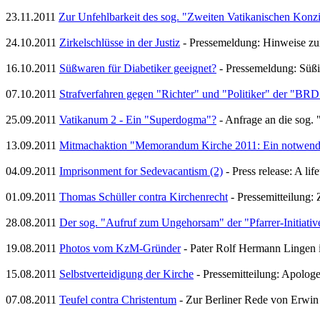
23.11.2011
Zur Unfehlbarkeit des sog. "Zweiten Vatikanischen Konzi
24.10.2011
Zirkelschlüsse in der Justiz
- Pressemeldung: Hinweise zu
16.10.2011
Süßwaren für Diabetiker geeignet?
- Pressemeldung: Süßi
07.10.2011
Strafverfahren gegen "Richter" und "Politiker" der "BRD
25.09.2011
Vatikanum 2 - Ein "Superdogma"?
- Anfrage an die sog.
13.09.2011
Mitmachaktion "Memorandum Kirche 2011: Ein notwend
04.09.2011
Imprisonment for Sedevacantism (2)
- Press release: A life
01.09.2011
Thomas Schüller contra Kirchenrecht
- Pressemitteilung:
28.08.2011
Der sog. "Aufruf zum Ungehorsam" der "Pfarrer-Initiativ
19.08.2011
Photos vom KzM-Gründer
- Pater Rolf Hermann Lingen i
15.08.2011
Selbstverteidigung der Kirche
- Pressemitteilung: Apolog
07.08.2011
Teufel contra Christentum
- Zur Berliner Rede von Erwin