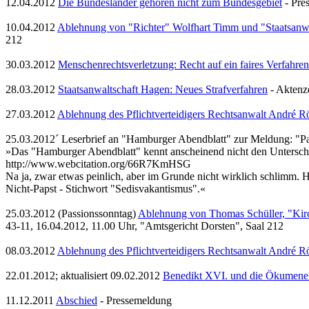
12.04.2012
Die Bundesländer gehören nicht zum Bundesgebiet
- Pre
10.04.2012
Ablehnung von "Richter" Wolfhart Timm und "Staatsanw
212
30.03.2012
Menschenrechtsverletzung: Recht auf ein faires Verfahren
28.03.2012
Staatsanwaltschaft Hagen: Neues Strafverfahren
- Aktenz
27.03.2012
Ablehnung des Pflichtverteidigers Rechtsanwalt André R
25.03.2012´ Leserbrief an "Hamburger Abendblatt" zur Meldung: "Pa
»Das "Hamburger Abendblatt" kennt anscheinend nicht den Unterschi
http://www.webcitation.org/66R7KmHSG
Na ja, zwar etwas peinlich, aber im Grunde nicht wirklich schlimm.
Nicht-Papst - Stichwort "Sedisvakantismus".«
25.03.2012 (Passionssonntag)
Ablehnung von Thomas Schüller, "Kirch
43-11, 16.04.2012, 11.00 Uhr, "Amtsgericht Dorsten", Saal 212
08.03.2012
Ablehnung des Pflichtverteidigers Rechtsanwalt André R
22.01.2012; aktualisiert 09.02.2012
Benedikt XVI. und die Ökumene 
11.12.2011
Abschied
- Pressemeldung