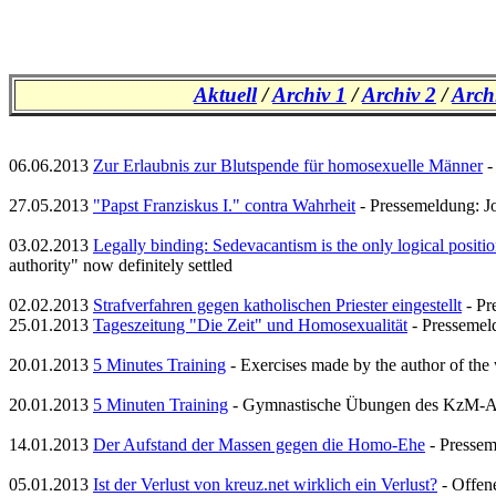
Aktuell
/
Archiv 1
/
Archiv 2
/
Arch
06.06.2013
Zur Erlaubnis zur Blutspende für homosexuelle Männer
-
27.05.2013
"Papst Franziskus I." contra Wahrheit
- Pressemeldung: J
03.02.2013
Legally binding: Sedevacantism is the only logical positi
authority" now definitely settled
02.02.2013
Strafverfahren gegen katholischen Priester eingestellt
- Pr
25.01.2013
Tageszeitung "Die Zeit" und Homosexualität
- Pressemel
20.01.2013
5 Minutes Training
- Exercises made by the author of the
20.01.2013
5 Minuten Training
- Gymnastische Übungen des KzM-Au
14.01.2013
Der Aufstand der Massen gegen die Homo-Ehe
- Pressem
05.01.2013
Ist der Verlust von kreuz.net wirklich ein Verlust?
- Offene