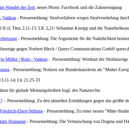
im Wandel der Zeit
; neues Photo: Facebook und die Zahnreinigung
- Vatikan
- Pressemeldung: Strafverfahren wegen Strafvereitelung durc
 II cl; Titus 2,11-15; LK 2,21/ Sebastian Kneipp und die Naturheilkun
erhetzung
- Pressemeldung: Die Argumente für die Natürlichkeit homo
afanzeige gegen Norbert Blech / Queer Communications GmbH queer.
ig Müller / Rom - Vatikan
- Pressemeldung: Wortlaut der Strafanzeige
lgung
- Pressemeldung: Notizen zur Bundeskanzlerin als "Mutter Euro
 13,11-14; Lk 21,25-33
tion für globale Meinungsfreiheit bzgl. des Naturrechts
g?
- Pressemeldung: Zu den aktuellen Ermittlungen gegen das größte d
riedrich-Ebert-Stiftung
- Pressemeldung: Zu einer neuen "Mitte-Studi
itatis Humanae
- Pressemeldung: Die Vertauschung von Dogma und Hä