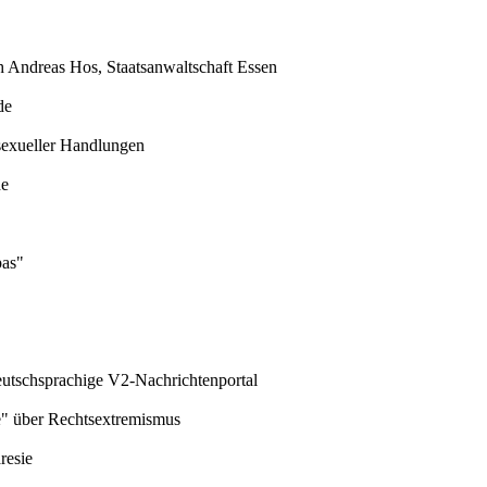
h Andreas Hos, Staatsanwaltschaft Essen
de
sexueller Handlungen
de
pas"
eutschsprachige V2-Nachrichtenportal
e" über Rechtsextremismus
resie