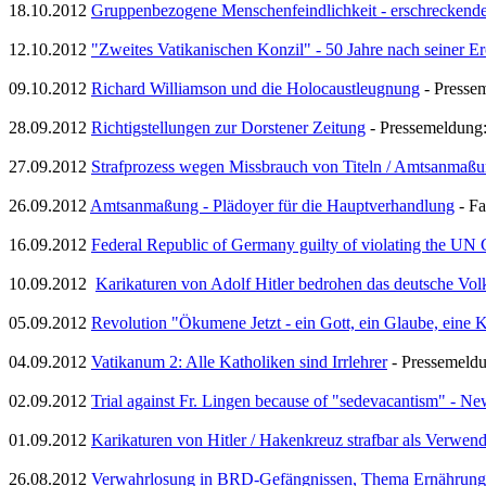
18.10.2012
Gruppenbezogene Menschenfeindlichkeit - erschreckend
12.10.2012
"Zweites Vatikanischen Konzil" - 50 Jahre nach seiner E
09.10.2012
Richard Williamson und die Holocaustleugnung
- Presse
28.09.2012
Richtigstellungen zur Dorstener Zeitung
- Pressemeldung:
27.09.2012
Strafprozess wegen Missbrauch von Titeln / Amtsanmaß
26.09.2012
Amtsanmaßung - Plädoyer für die Hauptverhandlung
- Fa
16.09.2012
Federal Republic of Germany guilty of violating the UN
10.09.2012
Karikaturen von Adolf Hitler bedrohen das deutsche Vol
05.09.2012
Revolution "Ökumene Jetzt - ein Gott, ein Glaube, eine 
04.09.2012
Vatikanum 2: Alle Katholiken sind Irrlehrer
- Pressemeld
02.09.2012
Trial against Fr. Lingen because of "sedevacantism" - N
01.09.2012
Karikaturen von Hitler / Hakenkreuz strafbar als Verwe
26.08.2012
Verwahrlosung in BRD-Gefängnissen, Thema Ernährung