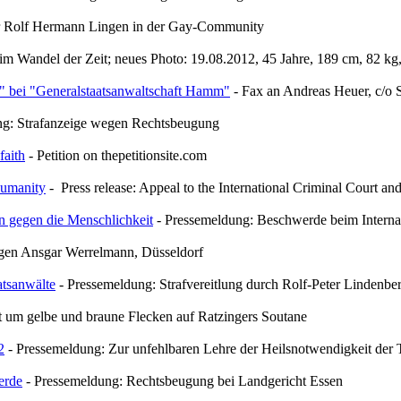
r Rolf Hermann Lingen in der Gay-Community
im Wandel der Zeit; neues Photo: 19.08.2012, 45 Jahre, 189 cm, 82 
t" bei "Generalstaatsanwaltschaft Hamm"
- Fax an Andreas Heuer, c/o 
ng: Strafanzeige wegen Rechtsbeugung
faith
- Petition on thepetitionsite.com
humanity
- Press release: Appeal to the International Criminal Court and
 gegen die Menschlichkeit
- Pressemeldung: Beschwerde beim Internat
egen Ansgar Werrelmann, Düsseldorf
atsanwälte
- Pressemeldung: Strafvereitlung durch Rolf-Peter Lindenbe
t um gelbe und braune Flecken auf Ratzingers Soutane
2
- Pressemeldung: Zur unfehlbaren Lehre der Heilsnotwendigkeit der 
erde
- Pressemeldung: Rechtsbeugung bei Landgericht Essen