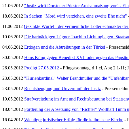
21.06.2012
"Justiz wirft Dorstener Priester Amtsanmaßung vor" - Ein
18.06.2012
In Sachen "Mord wird verziehen, eine zweite Ehe nicht"
-
11.06.2012
Gezinkte Würfel - der vermeintliche Lotteriecharakter de
10.06.2012
Die hartnäckigen Lügner Joachim Lichtinghagen, Staatsa
04.06.2012
Erdogan und die Abtreibungen in der Türkei
- Pressemeld
30.05.2012
Hans Küng gegen Benedikt XVI. oder gegen das Papstt
26.05.2012
Predigt 27.05.2012
- Pfingstsonntag, d 1 cl, Apg 2,1-11; 
23.05.2012
"Kurienkardinal" Walter Brandmüller und die "Unfehlbar
23.05.2012
Rechtsbeugung und Unvernunft der Justiz
- Pressemeldun
10.05.2012
Strafvereitelung im Amt und Rechtsbeugung bei Staatsan
18.04.2012
Forderung der Absetzung von "Richter" Wolfhart Timm u
16.04.2012
Wichtiger juristischer Erfolg für die katholische Kirche
- P