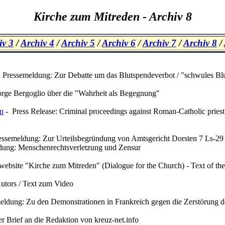
Kirche zum Mitreden - Archiv 8
iv 3
/
Archiv 4
/
Archiv 5
/
Archiv 6
/
Archiv 7
/
Archiv 8
/
 Pressemeldung: Zur Debatte um das Blutspendeverbot / "schwules Bl
orge Bergoglio über die "Wahrheit als Begegnung"
on
- Press Release: Criminal proceedings against Roman-Catholic priest 
essemeldung: Zur Urteilsbegründung von Amtsgericht Dorsten 7 Ls-29 
dung: Menschenrechtsverletzung und Zensur
 website "Kirche zum Mitreden" (Dialogue for the Church) - Text of th
tors / Text zum Video
eldung: Zu den Demonstrationen in Frankreich gegen die Zerstörung de
r Brief an die Redaktion von kreuz-net.info