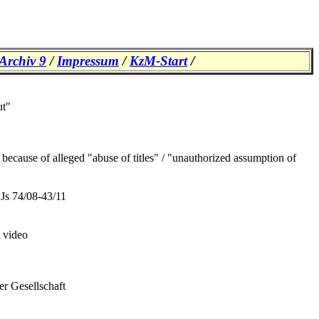
Archiv 9
/
Impressum
/
KzM-Start
/
ut"
because of alleged "abuse of titles" / "unauthorized assumption of
Js 74/08-43/11
e video
r Gesellschaft