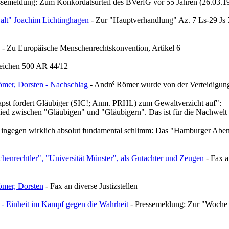
ssemeldung: Zum Konkordatsurteil des BVerfG vor 55 Jahren (26.03.1
alt" Joachim Lichtinghagen
- Zur "Hauptverhandlung" Az. 7 Ls-29 Js 7
- Zu Europäische Menschenrechtskonvention, Artikel 6
eichen 500 AR 44/12
ömer, Dorsten - Nachschlag
- André Römer wurde von der Verteidigung
pst fordert Gläubiger (SIC!; Anm. PRHL) zum Gewaltverzicht auf":
ed zwischen "Gläubigen" und "Gläubigern". Das ist für die Nachwelt 
 Hingegen wirklich absolut fundamental schlimm: Das "Hamburger Aben
enrechtler", "Universität Münster", als Gutachter und Zeugen
- Fax a
ömer, Dorsten
- Fax an diverse Justizstellen
- Einheit im Kampf gegen die Wahrheit
- Pressemeldung: Zur "Woche d