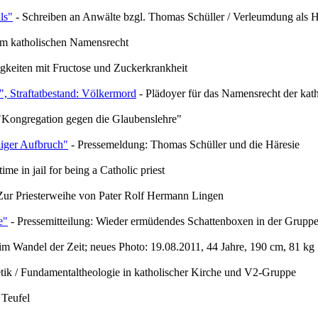
ls"
- Schreiben an Anwälte bzgl. Thomas Schüller / Verleumdung als H
m katholischen Namensrecht
gkeiten mit Fructose und Zuckerkrankheit
", Straftatbestand: Völkermord
- Plädoyer für das Namensrecht der kat
 "Kongregation gegen die Glaubenslehre"
iger Aufbruch"
- Pressemeldung: Thomas Schüller und die Häresie
time in jail for being a Catholic priest
 Zur Priesterweihe von Pater Rolf Hermann Lingen
e"
- Pressemitteilung: Wieder ermüdendes Schattenboxen in der Gruppe
m Wandel der Zeit; neues Photo: 19.08.2011, 44 Jahre, 190 cm, 81 kg
etik / Fundamentaltheologie in katholischer Kirche und V2-Gruppe
 Teufel