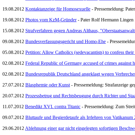
19.08.2012
Kontaktanzeige für Homosexuelle
- Pressemeldung: Pate
19.08.2012
Photos vom KzM-Gründer
- Pater Rolf Hermann Lingen 
15.08.2012
Strafverfahren gegen Andreas Althaus, "Oberstaatsanwal
09.08.2012
Bundesverfassungsgericht und Homo-Ehe
- Pressemeldu
05.08.2012
Petition: Allow Catholics (sedevacantists) to confess their 
02.08.2012
Federal Republic of Germany accused of crimes against 
02.08.2012
Bundesrepublik Deutschland angeklagt wegen Verbrechen
27.07.2012
Blasphemie oder Kunst
- Pressemeldung: Strafanzeige g
20.07.2012
Prozessbetrug und Rechtsbeugung durch Richter und Sta
11.07.2012
Benedikt XVI. contra Titanic
- Pressemeldung: Zum Strei
09.07.2012
Bluttaufe und Begierdetaufe als Irrlehren von Vatikanum 
29.06.2012
Ablehnung einer gar nicht eingelegten sofortigen Beschw