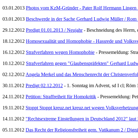
03.01.2013
Photos vom KzM-Gründer - Pater Rolf Hermann Lingen 
03.01.2013
Beschwerde in der Sache Gerhard Ludwig Müller / Rom 
29.12.2012
Predigt 01.01.2013 / Neujahr
- Beschneidung des Herrn, d
18.12.2012
Homosexualität und Homophobie - Hassrede und Volksv
16.12.2012
Strafverfahren wegen Homophobie
- Pressemeldung: Str
10.12.2012
Strafverfahren gegen "Glaubenspräfekten" Gerhard Ludw
02.12.2012
Angela Merkel und das Menschenrecht der Christenverfo
30.11.2012
Predigt 02.12.2012
- 1. Sonntag im Advent, sd I cl; Röm
24.11.2012
Petition: Straffreiheit für Homokritik
- Pressemeldung: Peti
19.11.2012
Stoppt Stoppt kreuz.net kreuz.net wegen Volksverhetzun
14.11.2012
"Rechtsextreme Einstellungen in Deutschland 2012" laut F
05.11.2012
Das Recht der Religionsfreiheit gem. Vatikanum 2 / Dign