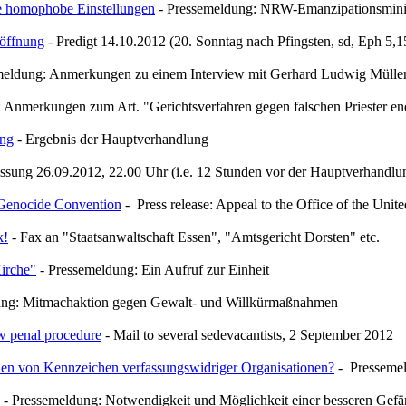
e homophobe Einstellungen
- Pressemeldung: NRW-Emanzipationsministe
röffnung
- Predigt 14.10.2012 (20. Sonntag nach Pfingsten, sd, Eph 5,1
meldung: Anmerkungen zu einem Interview mit Gerhard Ludwig Mülle
 Anmerkungen zum Art. "Gerichtsverfahren gegen falschen Priester end
ung
- Ergebnis der Hauptverhandlung
ssung 26.09.2012, 22.00 Uhr (i.e. 12 Stunden vor der Hauptverhandlu
 Genocide Convention
- Press release: Appeal to the Office of the U
k!
- Fax an "Staatsanwaltschaft Essen", "Amtsgericht Dorsten" etc.
Kirche"
- Pressemeldung: Ein Aufruf zur Einheit
ung: Mitmachaktion gegen Gewalt- und Willkürmaßnahmen
ew penal procedure
- Mail to several sedevacantists, 2 September 2012
nden von Kennzeichen verfassungswidriger Organisationen?
- Pressemel
- Pressemeldung: Notwendigkeit und Möglichkeit einer besseren Gefä