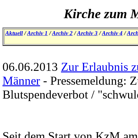
Kirche zum M
Aktuell
/
Archiv 1
/
Archiv 2
/
Archiv 3
/
Archiv 4
/
Arch
06.06.2013
Zur Erlaubnis z
Männer
- Pressemeldung: Z
Blutspendeverbot / "schwul
Seit dem Start von KzM am 