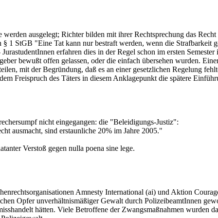
ge werden ausgelegt; Richter bilden mit ihrer Rechtsprechung das Recht 
in § 1 StGB "Eine Tat kann nur bestraft werden, wenn die Strafbarkeit 
t - JurastudentInnen erfahren dies in der Regel schon im ersten Semest
eber bewußt offen gelassen, oder die einfach übersehen wurden. Einer 
urteilen, mit der Begründung, daß es an einer gesetzlichen Regelung fe
dem Freispruch des Täters in diesem Anklagepunkt die spätere Einfüh
rechersumpf nicht eingegangen: die "Beleidigungs-Justiz":
cht ausmacht, sind erstaunliche 20% im Jahre 2005."
atanter Verstoß gegen nulla poena sine lege.
echtsorganisationen Amnesty International (ai) und Aktion Courage ein
schen Opfer unverhältnismäßiger Gewalt durch PolizeibeamtInnen gewor
misshandelt hätten. Viele Betroffene der Zwangsmaßnahmen wurden dabei 