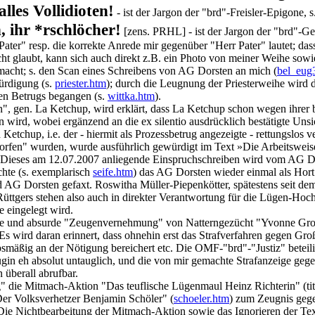
alles Vollidioten!
- ist der Jargon der "brd"-Freisler-Epigone, s
, ihr *rschlöcher!
[zens. PRHL] - ist der Jargon der "brd"-Ge
Pater" resp. die korrekte Anrede mir gegenüber "Herr Pater" lautet; das
icht glaubt, kann sich auch direkt z.B. ein Photo von meiner Weihe sow
emacht; s. den Scan eines Schreibens von AG Dorsten an mich (
bel_eug
ürdigung (s.
priester.htm
); durch die Leugnung der Priesterweihe wird
en Betrugs begangen (s.
wittka.htm
).
", gen. La Ketchup, wird erklärt, dass La Ketchup schon wegen ihrer 
n wird, wobei ergänzend an die ex silentio ausdrücklich bestätigte Un
Ketchup, i.e. der - hiermit als Prozessbetrug angezeigte - rettungslos 
rfen" wurden, wurde ausführlich gewürdigt im Text »Die Arbeitsweise 
itt: "Dieses am 12.07.2007 anliegende Einspruchschreiben wird vom AG 
chte (s. exemplarisch
seife.htm
) das AG Dorsten wieder einmal als Hort
AG Dorsten gefaxt. Roswitha Müller-Piepenkötter, spätestens seit de
Rüttgers stehen also auch in direkter Verantwortung für die Lügen-Ho
 eingelegt wird.
ose und absurde "Zeugenvernehmung" von Natterngezücht "Yvonne Gro
 wird daran erinnert, dass ohnehin erst das Strafverfahren gegen Großk
mäßig an der Nötigung bereichert etc. Die OMF-"brd"-"Justiz" beteilig
n eh absolut untauglich, und die von mir gemachte Strafanzeige gegen G
n überall abrufbar.
die Mitmach-Aktion "Das teuflische Lügenmaul Heinz Richterin" (titel
Der Volksverhetzer Benjamin Schöler" (
schoeler.htm
) zum Zeugnis gege
. Die Nichtbearbeitung der Mitmach-Aktion sowie das Ignorieren der 