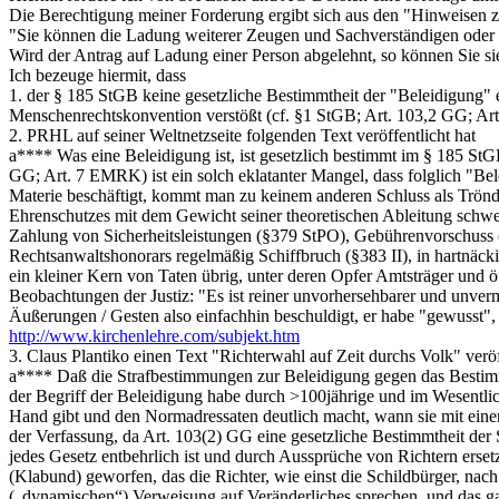
Die Berechtigung meiner Forderung ergibt sich aus den "Hinweise
"Sie können die Ladung weiterer Zeugen und Sachverständigen oder d
Wird der Antrag auf Ladung einer Person abgelehnt, so können Sie sie
Ich bezeuge hiermit, dass
1. der § 185 StGB keine gesetzliche Bestimmtheit der "Beleidigung" 
Menschenrechtskonvention verstößt (cf. §1 StGB; Art. 103,2 GG; A
2. PRHL auf seiner Weltnetzseite folgenden Text veröffentlicht hat
a**** Was eine Beleidigung ist, ist gesetzlich bestimmt im § 185 StG
GG; Art. 7 EMRK) ist ein solch eklatanter Mangel, dass folglich "Bele
Materie beschäftigt, kommt man zu keinem anderen Schluss als Trönd
Ehrenschutzes mit dem Gewicht seiner theoretischen Ableitung schwer
Zahlung von Sicherheitsleistungen (§379 StPO), Gebührenvorschuss (
Rechtsanwaltshonorars regelmäßig Schiffbruch (§383 II), in hartnäck
ein kleiner Kern von Taten übrig, unter deren Opfer Amtsträger und ö
Beobachtungen der Justiz: "Es ist reiner unvorhersehbarer und unve
Äußerungen / Gesten also einfachhin beschuldigt, er habe "gewusst"
http://www.kirchenlehre.com/subjekt.htm
3. Claus Plantiko einen Text "Richterwahl auf Zeit durchs Volk" veröff
a**** Daß die Strafbestimmungen zur Beleidigung gegen das Bestimmth
der Begriff der Beleidigung habe durch >100jährige und im Wesentlic
Hand gibt und den Normadressaten deutlich macht, wann sie mit ein
der Verfassung, da Art. 103(2) GG eine gesetzliche Bestimmtheit der S
jedes Gesetz entbehrlich ist und durch Aussprüche von Richtern ersetz
(Klabund) geworfen, das die Richter, wie einst die Schildbürger, nac
(„dynamischen“) Verweisung auf Veränderliches sprechen, und das ga