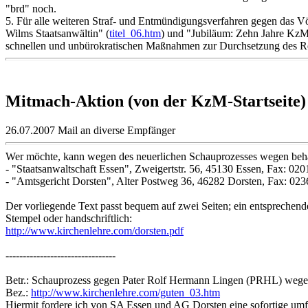
"brd" noch.
5. Für alle weiteren Straf- und Entmündigungsverfahren gegen das 
Wilms Staatsanwältin" (
titel_06.htm
) und "Jubiläum: Zehn Jahre KzM
schnellen und unbürokratischen Maßnahmen zur Durchsetzung des R
Mitmach-Aktion (von der KzM-Startseite)
26.07.2007 Mail an diverse Empfänger
Wer möchte, kann wegen des neuerlichen Schauprozesses wegen behaup
- "Staatsanwaltschaft Essen", Zweigertstr. 56, 45130 Essen, Fax: 020
- "Amtsgericht Dorsten", Alter Postweg 36, 46282 Dorsten, Fax: 023
Der vorliegende Text passt bequem auf zwei Seiten; ein entsprechen
Stempel oder handschriftlich:
http://www.kirchenlehre.com/dorsten.pdf
--------------------------------
Betr.: Schauprozess gegen Pater Rolf Hermann Lingen (PRHL) wege
Bez.:
http://www.kirchenlehre.com/guten_03.htm
Hiermit fordere ich von SA Essen und AG Dorsten eine sofortige um