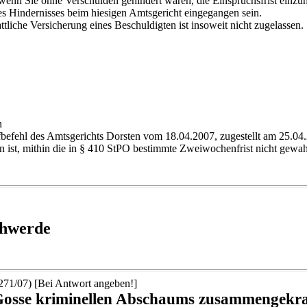
enn Sie ohne Verschulden gehindert waren, die Einspruchsfrist einzuh
es Hindernisses beim hiesigen Amtsgericht eingegangen sein.
tliche Versicherung eines Beschuldigten ist insoweit nicht zugelassen.
n
efehl des Amtsgerichts Dorsten vom 18.04.2007, zugestellt am 25.04.2
 ist, mithin die in § 410 StPO bestimmte Zweiwochenfrist nicht gewah
chwerde
71/07) [Bei Antwort angeben!]
 Gosse kriminellen Abschaums zusammengekra