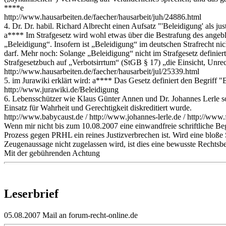
****e
http://www.hausarbeiten.de/faecher/hausarbeit/juh/24886.html
4. Dr. Dr. habil. Richard Albrecht einen Aufsatz "'Beleidigung' als jus
a**** Im Strafgesetz wird wohl etwas über die Bestrafung des angebli
„Beleidigung“. Insofern ist „Beleidigung“ im deutschen Strafrecht ni
darf. Mehr noch: Solange „Beleidigung“ nicht im Strafgesetz definiert
Strafgesetzbuch auf „Verbotsirrtum“ (StGB § 17) „die Einsicht, Unrec
http://www.hausarbeiten.de/faecher/hausarbeit/jul/25339.html
5. im Jurawiki erklärt wird: a**** Das Gesetz definiert den Begriff "Be
http://www.jurawiki.de/Beleidigung
6. Lebensschützer wie Klaus Günter Annen und Dr. Johannes Lerle so
Einsatz für Wahrheit und Gerechtigkeit diskreditiert wurde.
http://www.babycaust.de / http://www.johannes-lerle.de / http://www.
Wenn mir nicht bis zum 10.08.2007 eine einwandfreie schriftliche B
Prozess gegen PRHL ein reines Justizverbrechen ist. Wird eine bloße S
Zeugenaussage nicht zugelassen wird, ist dies eine bewusste Rechts
Mit der gebührenden Achtung
Leserbrief
05.08.2007 Mail an forum-recht-online.de