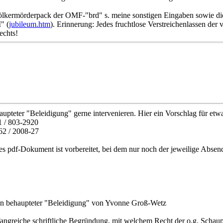
Völkermörderpack der OMF-"brd" s. meine sonstigen Eingaben sowie d
" (
jubileum.htm
). Erinnerung: Jedes fruchtlose Verstreichenlassen der 
echts!
teter "Beleidigung" gerne intervenieren. Hier ein Vorschlag für etwa
1 / 803-2920
62 / 2008-27
des pdf-Dokument ist vorbereitet, bei dem nur noch der jeweilige Abse
n behaupteter "Beleidigung" von Yvonne Groß-Wetz
fangreiche schriftliche Begründung, mit welchem Recht der o.g. Scha