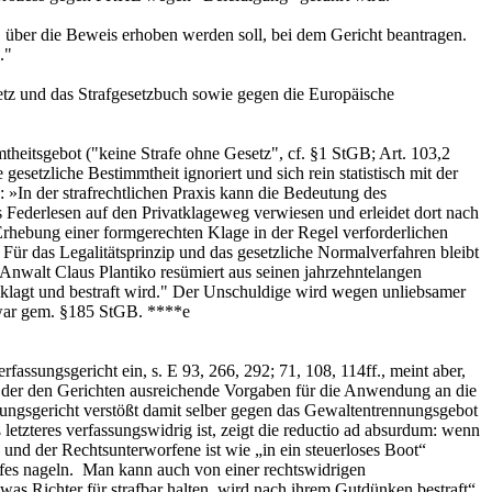
 über die Beweis erhoben werden soll, bei dem Gericht beantragen.
."
etz und das Strafgesetzbuch sowie gegen die Europäische
mtheitsgebot ("keine Strafe ohne Gesetz", cf. §1 StGB; Art. 103,2
esetzliche Bestimmtheit ignoriert und sich rein statistisch mit der
»In der strafrechtlichen Praxis kann die Bedeutung des
s Federlesen auf den Privatklageweg verwiesen und erleidet dort nach
rhebung einer formgerechten Klage in der Regel verforderlichen
ür das Legalitätsprinzip und das gesetzliche Normalverfahren bleibt
 Anwalt Claus Plantiko resümiert aus seinen jahrzehntelangen
klagt und bestraft wird." Der Unschuldige wird wegen unliebsamer
r war gem. §185 StGB. ****e
ssungsgericht ein, s. E 93, 266, 292; 71, 108, 114ff., meint aber,
t, der den Gerichten ausreichende Vorgaben für die Anwendung an die
ungsgericht verstößt damit selber gegen das Gewaltentrennungsgebot
letzteres verfassungswidrig ist, zeigt die reductio ad absurdum: wenn
, und der Rechtsunterworfene ist wie „in ein steuerloses Boot“
iffes nageln. Man kann auch von einer rechtswidrigen
s Richter für strafbar halten, wird nach ihrem Gutdünken bestraft“.