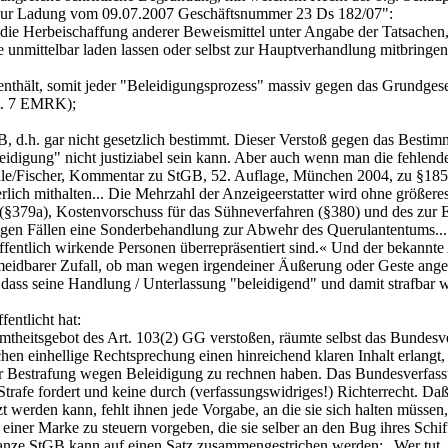
n zur Ladung vom 09.07.2007 Geschäftsnummer 23 Ds 182/07":
ie Herbeischaffung anderer Beweismittel unter Angabe der Tatsachen,
 unmittelbar laden lassen oder selbst zur Hauptverhandlung mitbringen
enthält, somit jeder "Beleidigungsprozess" massiv gegen das Grundges
rt. 7 EMRK);
B, d.h. gar nicht gesetzlich bestimmt. Dieser Verstoß gegen das Bestim
idigung" nicht justiziabel sein kann. Aber auch wenn man die fehlende g
le/Fischer, Kommentar zu StGB, 52. Auflage, München 2004, zu §185: 
lich mithalten... Die Mehrzahl der Anzeigeerstatter wird ohne größere
§379a), Kostenvorschuss für das Sühneverfahren (§380) und des zur E
igen Fällen eine Sonderbehandlung zur Abwehr des Querulantentums... F
ffentlich wirkende Personen überrepräsentiert sind.« Und der bekannte
rmeidbarer Zufall, ob man wegen irgendeiner Äußerung oder Geste ange
, dass seine Handlung / Unterlassung "beleidigend" und damit strafba
entlicht hat:
eitsgebot des Art. 103(2) GG verstoßen, räumte selbst das Bundesverfa
hen einhellige Rechtsprechung einen hinreichend klaren Inhalt erlang
er Bestrafung wegen Beleidigung zu rechnen haben. Das Bundesverfass
trafe fordert und keine durch (verfassungswidriges!) Richterrecht. Daß 
t werden kann, fehlt ihnen jede Vorgabe, an die sie sich halten müssen
h einer Marke zu steuern vorgeben, die sie selber an den Bug ihres Sch
nze StGB kann auf einen Satz zusammengestrichen werden: „Wer tut, wa