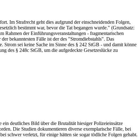
fort. Im Strafrecht geht dies aufgrund der einschneidenden Folgen,
gesetzlich bestimmt war, bevor die Tat begangen wurde." (Grundsatz:
er im Rahmen der Einführungsveranstaltungen - fragmentarischen
der bekanntesten Fälle ist der des "Stromdiebstahls". Das
hlte. Strom sei keine Sache im Sinne des § 242 StGB - und damit könne
rung des § 248c StGB, um die aufgedeckte Gesetzeslücke zu
 deutliches Bild über die Brutalität hiesiger Polizeieinsätze
den. Die Studien dokumentieren diverse exemplarische Fälle, bei
schwer verletzt, für einige hätten sie sogar tödliche Folgen gehabt.