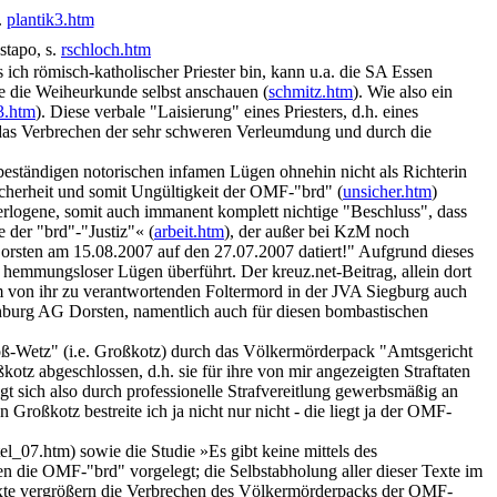
.
plantik3.htm
stapo, s.
rschloch.htm
s ich römisch-katholischer Priester bin, kann u.a. die SA Essen
ie die Weiheurkunde selbst anschauen (
schmitz.htm
). Wie also ein
3.htm
). Diese verbale "Laisierung" eines Priesters, d.h. eines
 das Verbrechen der sehr schweren Verleumdung und durch die
beständigen notorischen infamen Lügen ohnehin nicht als Richterin
sicherheit und somit Ungültigkeit der OMF-"brd" (
unsicher.htm
)
verlogene, somit auch immanent komplett nichtige "Beschluss", dass
der "brd"-"Justiz"« (
arbeit.htm
), der außer bei KzM noch
Dorsten am 15.08.2007 auf den 27.07.2007 datiert!" Aufgrund dieses
 hemmungsloser Lügen überführt. Der kreuz.net-Beitrag, allein dort
m von ihr zu verantwortenden Foltermord in der JVA Siegburg auch
chburg AG Dorsten, namentlich auch für diesen bombastischen
ß-Wetz" (i.e. Großkotz) durch das Völkermörderpack "Amtsgericht
otz abgeschlossen, d.h. sie für ihre von mir angezeigten Straftaten
t sich also durch professionelle Strafvereitlung gewerbsmäßig an
roßkotz bestreite ich ja nicht nur nicht - die liegt ja der OMF-
_07.htm) sowie die Studie »Es gibt keine mittels des
n die OMF-"brd" vorgelegt; die Selbstabholung aller dieser Texte im
Texte vergrößern die Verbrechen des Völkermörderpacks der OMF-