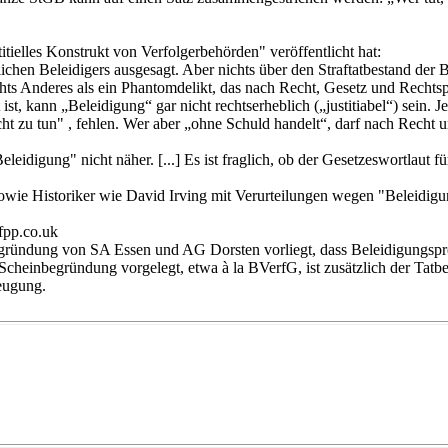
titielles Konstrukt von Verfolgerbehörden" veröffentlicht hat:
chen Beleidigers ausgesagt. Aber nichts über den Straftatbestand der 
chts Anderes als ein Phantomdelikt, das nach Recht, Gesetz und Rechtspr
 ist, kann „Beleidigung“ gar nicht rechtserheblich („justitiabel“) sei
ht zu tun" , fehlen. Wer aber „ohne Schuld handelt“, darf nach Recht un
leidigung" nicht näher. [...] Es ist fraglich, ob der Gesetzeswortlaut f
wie Historiker wie David Irving mit Verurteilungen wegen "Beleidigun
fpp.co.uk
egründung von SA Essen und AG Dorsten vorliegt, dass Beleidigungspro
cheinbegründung vorgelegt, etwa à la BVerfG, ist zusätzlich der Tatbest
beugung.