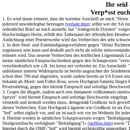
Ihr seid 
Verp*sst euch
1. Es wird daran erinnert, dass die korrekte Anschrift an mich "Herrn 
jederzeit unwiderlegbar bezeugen (
verlade.htm
); selbst wer der SA n
ordentlicher Brief an mich aussieht, hat "Amtsgericht Dorsten" vorg
Hochwürdigen Herrn, erfüllt den Tatbestand der öffentlichen Herabw
Andichtung einer Priesterweihe wird das Verbrechen des sehr schwer
2. In dem Straf- und Entmündigungsverfahren gegen "Heinz Richterin
zugelassen sein kann und deshalb auch nicht als solche missverstande
erinnert wird. Das neueste Verbrechen des teuflischen Lügenmauls La 
meine sämtlichen Einspruchschreiben gegen den Schauprozess "verwo
verschiedentlich wie z.B. bei kreuz.net verbreitet ist. Ein Ausschn
unlösbaren inneren Widerspruchs ist bereits ungeachtet der Sendeberi
schon über 700-mal abgerufen, wurde zudem bereits an SA Essen und 
bekannt als Mord- und Folter-Rosi, sowie Hochgrad-Satanist Jürgen 
Prozessbetrug, gegen den hiermit Einspruch und sofortige Beschwerde
3. Gegen die illegale, zudem auch rein immanent vollkommen sinnl
Speyer" wird hiermit Einspruch und sofortige Beschwerde eingelegt. Es
verurteilt und bestraft werden muss, demgemäß Großkotz sich gewerbs
diesen Verbrechen. Eine Hochgrad-Lügnerin wie Großkotz ist als Zeugi
"brd" selbst zigfach vor, und sie ist nach wie vor im Weltnetz für jede
4. Hiermit werden in sämtlichen Schauprozessen wegen "Beleidigung" 
Strafgesetzbuchs verfolgbare "Beleidigung"!« (
steffens.htm
) sowie "
Internet durch die OMF-"brd" wird hiermit rechtskräftig angeordnet