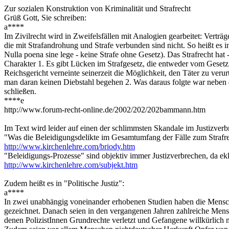
Zur sozialen Konstruktion von Kriminalität und Strafrecht
Grüß Gott, Sie schreiben:
a****
Im Zivilrecht wird in Zweifelsfällen mit Analogien gearbeitet: Verträ
die mit Strafandrohung und Strafe verbunden sind nicht. So heißt es 
Nulla poena sine lege - keine Strafe ohne Gesetz). Das Strafrecht ha
Charakter 1. Es gibt Lücken im Strafgesetz, die entweder vom Gesetzg
Reichsgericht verneinte seinerzeit die Möglichkeit, den Täter zu ver
man daran keinen Diebstahl begehen 2. Was daraus folgte war neben 
schließen.
****e
http://www.forum-recht-online.de/2002/202/202bammann.htm
Im Text wird leider auf einen der schlimmsten Skandale im Justizverb
"Was die Beleidigungsdelikte im Gesamtumfang der Fälle zum Strafre
http://www.kirchenlehre.com/briody.htm
"Beleidigungs-Prozesse" sind objektiv immer Justizverbrechen, da ekl
http://www.kirchenlehre.com/subjekt.htm
Zudem heißt es in "Politische Justiz":
a****
In zwei unabhängig voneinander erhobenen Studien haben die Menschenr
gezeichnet. Danach seien in den vergangenen Jahren zahlreiche Men
denen PolizistInnen Grundrechte verletzt und Gefangene willkürlich 