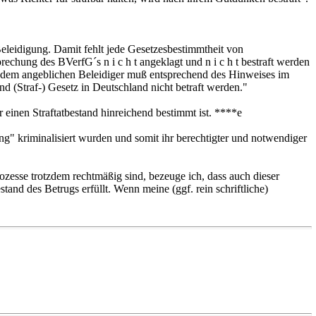
Beleidigung. Damit fehlt jede Gesetzesbestimmtheit von
echung des BVerfG´s n i c h t angeklagt und n i c h t bestraft werden
n. Jedem angeblichen Beleidiger muß entsprechend des Hinweises im
d (Straf-) Gesetz in Deutschland nicht betraft werden."
ür einen Straftatbestand hinreichend bestimmt ist. ****e
g" kriminalisiert wurden und somit ihr berechtigter und notwendiger
zesse trotzdem rechtmäßig sind, bezeuge ich, dass auch dieser
and des Betrugs erfüllt. Wenn meine (ggf. rein schriftliche)