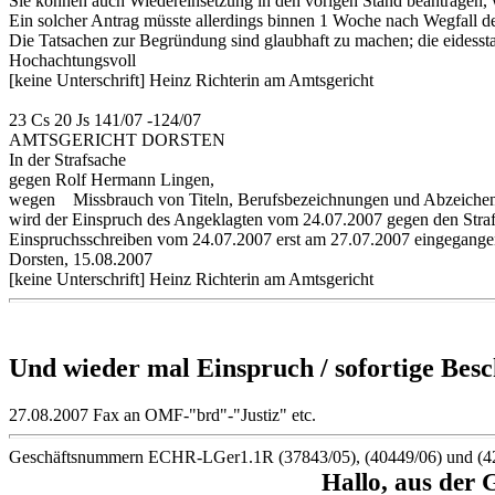
Sie können auch Wiedereinsetzung in den vorigen Stand beantragen, w
Ein solcher Antrag müsste allerdings binnen 1 Woche nach Wegfall d
Die Tatsachen zur Begründung sind glaubhaft zu machen; die eidesstat
Hochachtungsvoll
[keine Unterschrift] Heinz Richterin am Amtsgericht
23 Cs 20 Js 141/07 -124/07
AMTSGERICHT DORSTEN
In der Strafsache
gegen Rolf Hermann Lingen,
wegen Missbrauch von Titeln, Berufsbezeichnungen und Abzeiche
wird der Einspruch des Angeklagten vom 24.07.2007 gegen den Strafb
Einspruchsschreiben vom 24.07.2007 erst am 27.07.2007 eingegangen
Dorsten, 15.08.2007
[keine Unterschrift] Heinz Richterin am Amtsgericht
Und wieder mal Einspruch / sofortige Bes
27.08.2007 Fax an OMF-"brd"-"Justiz" etc.
Geschäftsnummern ECHR-LGer1.1R (37843/05), (40449/06) und (42
Hallo, aus der