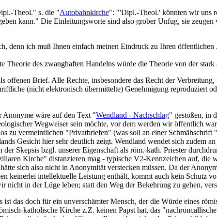
pl.-Theol." s. die "
Autobahnkirche
": "'Dipl.-Theol.' könnten wir uns 
 vergeben kann." Die Einleitungsworte sind also grober Unfug, sie zeug
noch, denn ich muß Ihnen einfach meinen Eindruck zu Ihren öffentlichen
rte Theorie des zwanghaften Handelns würde die Theorie von der stark 
als offenen Brief. Alle Rechte, insbesondere das Recht der Verbreitung,
riftliche (nicht elektronisch übermittelte) Genehmigung reproduziert o
der Anonyme wäre auf den Text "
Wendland - Nachschlag
" gestoßen, in d
theologischer Wegweiser sein möchte, vor dem werden wir öffentlich wa
u vermeintlichen "Privatbriefen" (was soll an einer Schmähschrift "pr
nds Gesicht hier sehr deutlich zeigt. Wendland wendet sich zudem an 
n der Skepsis bzgl. unserer Eigenschaft als röm.-kath. Priester durchdr
iaren Kirche" distanzieren mag - typische V2-Kennzeichen auf, die wir
tte sich also nicht in Anonymität verstecken müssen. Da der Anonyme 
iben keinerlei intellektuelle Leistung enthält, kommt auch kein Schutz 
 wir nicht in der Lüge leben; statt den Weg der Bekehrung zu gehen, ve
ist das doch für ein unverschämter Mensch, der die Würde eines römis
ömisch-katholische Kirche z.Z. keinen Papst hat, das "nachroncallische 