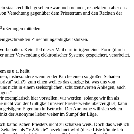
rein staatsrechtlich gesehen zwar auch nennen, respektieren aber das
en von Verachtung gegenüber dem Priestertum und den Rechten der
 Äußerungen mitteilen.
eingeschränkten Zurechnungsfähigkeit stützen.
 vorbehalten. Kein Teil dieser Mail darf in irgendeiner Form (durch
der unter Verwendung elektronischer Systeme gespeichert, verarbeitet,
em es u.a. heißt:
rnen, insbesondere wenn er der Kirche einen so großen Schaden
ivat" sein?), zum einen weil es das einzige ist, was uns von
uns nicht in einem seelsorglichen, schützenswerten Anliegen, auch
ungen."
 exemplarisch hier vorstellen; wir werden, solange wir ihn als
nicht von der Gültigkeit unserer Priesterweihe überzeugt ist, kann
von geistigem Eigentum in Betracht. Der Anonyme will sich seinen
rsinkt der Anonyme lieber weiter im Sumpf der Lüge.
ch-katholischen Priesters nicht zu schätzen weiß. Doch das weiß ich
Zeitalter" als "V2-Sekte" bezeichnet wird (diese Liste könnte ich