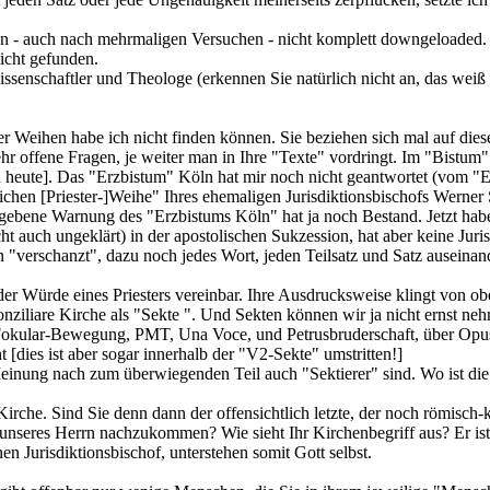
n - auch nach mehrmaligen Versuchen - nicht komplett downgeloaded.
icht gefunden.
senschaftler und Theologe (erkennen Sie natürlich nicht an, das weiß 
 Weihen habe ich nicht finden können. Sie beziehen sich mal auf diese
hr offene Fragen, je weiter man in Ihre "Texte" vordringt. Im "Bistum"
on heute]. Das "Erzbistum" Köln hat mir noch nicht geantwortet (vom "
chen [Priester-]Weihe" Ihres ehemaligen Jurisdiktionsbischofs Werner S
ebene Warnung des "Erzbistums Köln" hat ja noch Bestand. Jetzt haben
icht auch ungeklärt) in der apostolischen Sukzession, hat aber keine Juris
"verschanzt", dazu noch jedes Wort, jeden Teilsatz und Satz auseinan
r Würde eines Priesters vereinbar. Ihre Ausdrucksweise klingt von ob
nziliare Kirche als "Sekte ". Und Sekten können wir ja nicht ernst neh
Fokular-Bewegung, PMT, Una Voce, und Petrusbruderschaft, über Opus 
 [dies ist aber sogar innerhalb der "V2-Sekte" umstritten!]
 Meinung nach zum überwiegenden Teil auch "Sektierer" sind. Wo ist die
irche. Sind Sie denn dann der offensichtlich letzte, der noch römisch-
nseres Herrn nachzukommen? Wie sieht Ihr Kirchenbegriff aus? Er ist do
en Jurisdiktionsbischof, unterstehen somit Gott selbst.