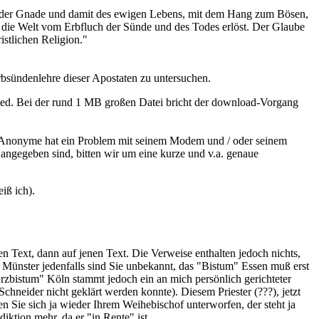
st der Gnade und damit des ewigen Lebens, mit dem Hang zum Bösen,
 die Welt vom Erbfluch der Sünde und des Todes erlöst. Der Glaube
istlichen Religion."
rbsündenlehre dieser Apostaten zu untersuchen.
ed. Bei der rund 1 MB großen Datei bricht der download-Vorgang
r Anonyme hat ein Problem mit seinem Modem und / oder seinem
angegeben sind, bitten wir um eine kurze und v.a. genaue
iß ich).
n Text, dann auf jenen Text. Die Verweise enthalten jedoch nichts,
 Münster jedenfalls sind Sie unbekannt, das "Bistum" Essen muß erst
Erzbistum" Köln stammt jedoch ein an mich persönlich gerichteter
chneider nicht geklärt werden konnte). Diesem Priester (???), jetzt
 Sie sich ja wieder Ihrem Weihebischof unterworfen, der steht ja
diktion mehr, da er "in Rente" ist.