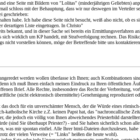
and eine Seite mit Bildern von "Lolitas" (minderjährigen Geliebten) anp
ail schloss mit der Behauptung, dass wir nur deswegen im Verteiler seie
ei geschrieben:
halten habe. Ich habe diese Seite nicht besucht, weiß also nicht, ob es
r derartigen Liste eingetragen. In Christo"
its bekannt, und in dieser Sache sei bereits ein Ermittlungsverfahren an
es sich wirklich um KP handelt, mit Strafverfolgung rechnen. Das Risiko
ngs nicht vorstellen können, möge der Betreffende bitte uns kontaktier
e angeredet werden wollen überlasse ich Ihnen; auch Kombinationen sin
h, denn ich muß Ihnen einfach meinen Eindruck zu Ihren öffentlichen Äu
 offenen Brief. Alle Rechte, insbesondere das Recht der Verbreitung, vo
riftliche (nicht elektronisch übermittelte) Genehmigung reproduziert o
 das doch für ein unverschämter Mensch, der die Würde eines römisch-k
h-katholische Kirche z.Z. keinen Papst hat, das "nachroncallische Zeit
ter, die jedoch ein völlig von Ihnen abweichendes Priesterbild darstellt
rde (sind Sie überhaupt Priester?) - und Sie haben sicherlich schon alles
n, was mir spontan einfiel. Alle Ihrer html-Dateien durchzulesen, habe
trotz der vielen Verweise (= "Links" heißen die heute wohl).
den Satz oder jede Ungenauigkeit meinerseits zerpflücken, setzte ich 