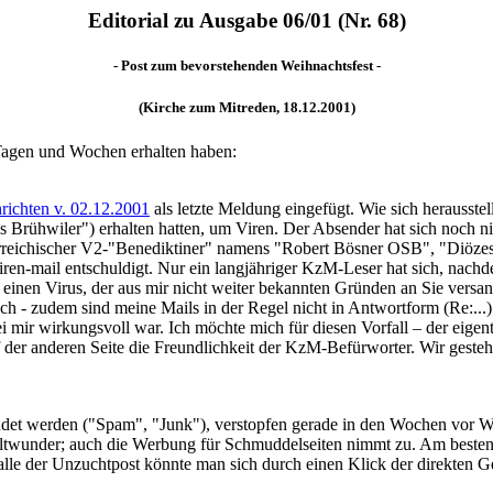
Editorial zu Ausgabe 06/01 (Nr. 68)
- Post zum bevorstehenden Weihnachtsfest -
(Kirche zum Mitreden, 18.12.2001)
n Tagen und Wochen erhalten haben:
richten v. 02.12.2001
als letzte Meldung eingefügt. Wie sich herausstel
s Brühwiler") erhalten hatten, um Viren. Der Absender hat sich noch ni
terreichischer V2-"Benediktiner" namens "Robert Bösner OSB", "Diözes
 Viren-mail entschuldigt. Nur ein langjähriger KzM-Leser hat sich, nach
um einen Virus, der aus mir nicht weiter bekannten Gründen an Sie vers
h - zudem sind meine Mails in der Regel nicht in Antwortform (Re:...) 
 mir wirkungsvoll war. Ich möchte mich für diesen Vorfall – der eigent
der anderen Seite die Freundlichkeit der KzM-Befürworter. Wir gestehen,
det werden ("Spam", "Junk"), verstopfen gerade in den Wochen vor Wei
ltwunder; auch die Werbung für Schmuddelseiten nimmt zu. Am besten, m
Falle der Unzuchtpost könnte man sich durch einen Klick der direkten 