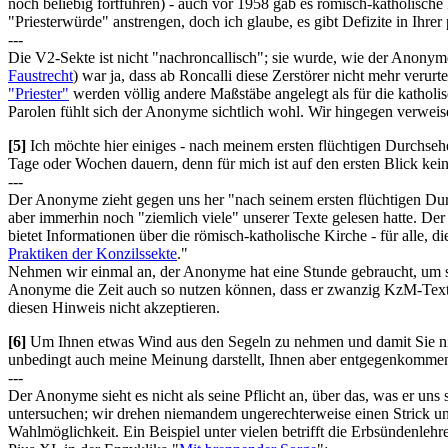
noch beliebig fortführen) - auch vor 1958 gab es römisch-katholische 
"Priesterwürde" anstrengen, doch ich glaube, es gibt Defizite in Ihrer 
---
Die V2-Sekte ist nicht "nachroncallisch"; sie wurde, wie der Anonyme
Faustrecht
) war ja, dass ab Roncalli diese Zerstörer nicht mehr ver
"Priester"
werden völlig andere Maßstäbe angelegt als für die kathol
Parolen fühlt sich der Anonyme sichtlich wohl. Wir hingegen verweis
[5]
Ich möchte hier einiges - nach meinem ersten flüchtigen Durchsehen
Tage oder Wochen dauern, denn für mich ist auf den ersten Blick kein
---
Der Anonyme zieht gegen uns her "nach seinem ersten flüchtigen Durc
aber immerhin noch "ziemlich viele" unserer Texte gelesen hatte. Der
bietet Informationen über die römisch-katholische Kirche - für alle, 
Praktiken der Konzilssekte
."
Nehmen wir einmal an, der Anonyme hat eine Stunde gebraucht, um se
Anonyme die Zeit auch so nutzen können, dass er zwanzig KzM-Texte l
diesen Hinweis nicht akzeptieren.
[6]
Um Ihnen etwas Wind aus den Segeln zu nehmen und damit Sie nicht
unbedingt auch meine Meinung darstellt, Ihnen aber entgegenkommen
---
Der Anonyme sieht es nicht als seine Pflicht an, über das, was er uns 
untersuchen; wir drehen niemandem ungerechterweise einen Strick und
Wahlmöglichkeit. Ein Beispiel unter vielen betrifft die Erbsündenlehre