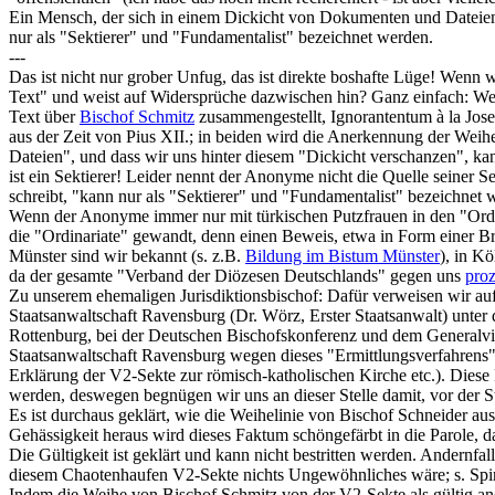
Ein Mensch, der sich in einem Dickicht von Dokumenten und Dateien 
nur als "Sektierer" und "Fundamentalist" bezeichnet werden.
---
Das ist nicht nur grober Unfug, das ist direkte boshafte Lüge! Wenn
Text" und weist auf Widersprüche dazwischen hin? Ganz einfach: Wei
Text über
Bischof Schmitz
zusammengestellt, Ignorantentum à la Jose
aus der Zeit von Pius XII.; in beiden wird die Anerkennung der We
Dateien", und dass wir uns hinter diesem "Dickicht verschanzen", kan
ist ein Sektierer! Leider nennt der Anonyme nicht die Quelle seiner S
schreibt, "kann nur als "Sektierer" und "Fundamentalist" bezeichnet
Wenn der Anonyme immer nur mit türkischen Putzfrauen in den "Ordin
die "Ordinariate" gewandt, denn einen Beweis, etwa in Form einer Br
Münster sind wir bekannt (s. z.B.
Bildung im Bistum Münster
), in Kö
da der gesamte "Verband der Diözesen Deutschlands" gegen uns
proz
Zu unserem ehemaligen Jurisdiktionsbischof: Dafür verweisen wir au
Staatsanwaltschaft Ravensburg (Dr. Wörz, Erster Staatsanwalt) unter 
Rottenburg, bei der Deutschen Bischofskonferenz und dem Generalvikar
Staatsanwaltschaft Ravensburg wegen dieses "Ermittlungsverfahrens" d
Erklärung der V2-Sekte zur römisch-katholischen Kirche etc.). Dies
werden, deswegen begnügen wir uns an dieser Stelle damit, vor der 
Es ist durchaus geklärt, wie die Weihelinie von Bischof Schneider aus
Gehässigkeit heraus wird dieses Faktum schöngefärbt in die Parole, 
Die Gültigkeit ist geklärt und kann nicht bestritten werden. Andernf
diesem Chaotenhaufen V2-Sekte nichts Ungewöhnliches wäre; s. Spi
Indem die Weihe von Bischof Schmitz von der V2-Sekte als gültig ane