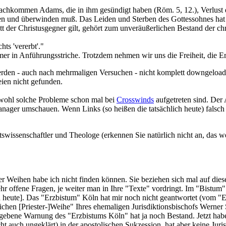
r Nachkommen Adams, die in ihm gesündigt haben (Röm. 5, 12.), Verlu
gen und überwinden muß. Das Leiden und Sterben des Gottessohnes hat
t der Christusgegner gilt, gehört zum unveräußerlichen Bestand der chr
ts 'vererbt'."
er in Anführungsstriche. Trotzdem nehmen wir uns die Freiheit, die E
rden - auch nach mehrmaligen Versuchen - nicht komplett downgeload
ien nicht gefunden.
obwohl solche Probleme schon mal bei
Crosswinds
aufgetreten sind. De
nager umschauen. Wenn Links (so heißen die tatsächlich heute) falsch 
wissenschaftler und Theologe (erkennen Sie natürlich nicht an, das we
 Weihen habe ich nicht finden können. Sie beziehen sich mal auf diese
hr offene Fragen, je weiter man in Ihre "Texte" vordringt. Im "Bistum"
on heute]. Das "Erzbistum" Köln hat mir noch nicht geantwortet (vom "
chen [Priester-]Weihe" Ihres ehemaligen Jurisdiktionsbischofs Werner S
ebene Warnung des "Erzbistums Köln" hat ja noch Bestand. Jetzt haben
icht auch ungeklärt) in der apostolischen Sukzession, hat aber keine Juris