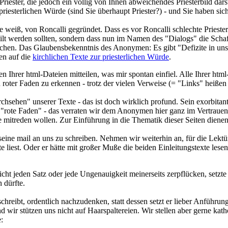
Priester, die jedoch ein völlig von Ihnen abweichendes Priesterbild dars
priesterlichen Würde (sind Sie überhaupt Priester?) - und Sie haben sicher
 weiß, von Roncalli gegründet. Dass es vor Roncalli schlechte Prieste
urteilt werden sollten, sondern dass nun im Namen des "Dialogs" die S
ischen. Das Glaubensbekenntnis des Anonymen: Es gibt "Defizite in un
en auf die
kirchlichen Texte zur priesterlichen Würde
.
 Ihrer html-Dateien mitteilen, was mir spontan einfiel. Alle Ihrer html
 roter Faden zu erkennen - trotz der vielen Verweise (= "Links" heißen
hsehen" unserer Texte - das ist doch wirklich profund. Sein exorbitan
 "rote Faden" - das verraten wir dem Anonymen hier ganz im Vertrauen -
die mitreden wollen. Zur Einführung in die Thematik dieser Seiten dien
ine mail an uns zu schreiben. Nehmen wir weiterhin an, für die Lektü
iest. Oder er hätte mit großer Muße die beiden Einleitungstexte lese
 jeden Satz oder jede Ungenauigkeit meinerseits zerpflücken, setzte i
 dürfte.
schreibt, ordentlich nachzudenken, statt dessen setzt er lieber Anführung
 wir stützen uns nicht auf Haarspaltereien. Wir stellen aber gerne ka
: