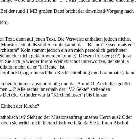
 Bei der rund 1 MB großen Datei bricht der download-Vorgang nach
ich).
n Text, dann auf jenen Text. Die Verweise enthalten jedoch nichts,
 Münster jedenfalls sind Sie unbekannt, das "Bistum" Essen muß erst
Erzbistum" Köln stammt jedoch ein an mich persönlich gerichteter
chneider nicht geklärt werden konnte). Diesem Priester (???), jetzt
 Sie sich ja wieder Ihrem Weihebischof unterworfen, der steht ja
diktion mehr, da er "in Rente" ist.
derpflückt (sogar hinsichtlich Rechtschreibung und Grammatik), kann
en herab, immer absolut richtig und das A und O. Auch dies gehört
men ...!? Alle rechts innerhalb der "V2-Sekte" stehenden
Dei (der Gründer war ja "Kirchenhasser") bis hin zur
 Einheit der Kirche?
katholisch ist? Sieht so der Missionsauftrag unseres Herrn aus? Oder
ch sicherlich nicht hierarchisch verfaßt, da Sie ja Ihren Bischof