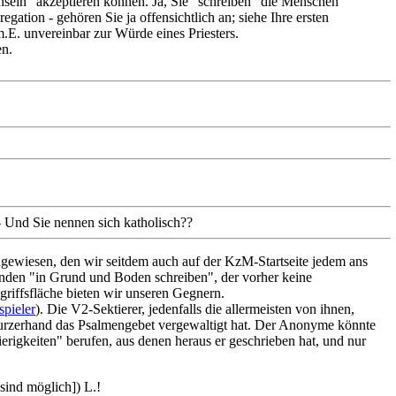
hsein" akzeptieren können. Ja, Sie "schreiben" die Menschen
gation - gehören Sie ja offensichtlich an; siehe Ihre ersten
.E. unvereinbar zur Würde eines Priesters.
en.
- Und Sie nennen sich katholisch??
gewiesen, den wir seitdem auch auf der KzM-Startseite jedem ans
manden "in Grund und Boden schreiben", der vorher keine
griffsfläche bieten wir unseren Gegnern.
pieler
). Die V2-Sektierer, jedenfalls die allermeisten von ihnen,
 kurzerhand das Psalmengebet vergewaltigt hat. Der Anonyme könnte
erigkeiten" berufen, aus denen heraus er geschrieben hat, und nur
sind möglich]) L.!