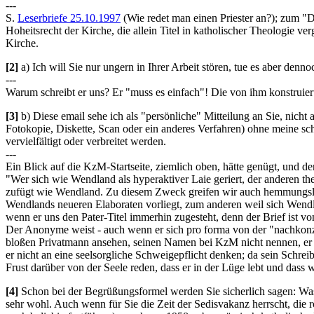
---
S.
Leserbriefe 25.10.1997
(Wie redet man einen Priester an?); zum "Di
Hoheitsrecht der Kirche, die allein Titel in katholischer Theologie
Kirche.
[2]
a) Ich will Sie nur ungern in Ihrer Arbeit stören, tue es aber den
---
Warum schreibt er uns? Er "muss es einfach"! Die von ihm konstruie
[3]
b) Diese email sehe ich als "persönliche" Mitteilung an Sie, nicht 
Fotokopie, Diskette, Scan oder ein anderes Verfahren) ohne meine sch
vervielfältigt oder verbreitet werden.
---
Ein Blick auf die KzM-Startseite, ziemlich oben, hätte genügt, und 
"Wer sich wie Wendland als hyperaktiver Laie geriert, der anderen 
zufügt wie Wendland. Zu diesem Zweck greifen wir auch hemmungslos z
Wendlands neueren Elaboraten vorliegt, zum anderen weil sich Wendla
wenn er uns den Pater-Titel immerhin zugesteht, denn der Brief ist vo
Der Anonyme weist - auch wenn er sich pro forma von der "nachkonzil
bloßen Privatmann ansehen, seinen Namen bei KzM nicht nennen, er hä
er nicht an eine seelsorgliche Schweigepflicht denken; da sein Schre
Frust darüber von der Seele reden, dass er in der Lüge lebt und dass
[4]
Schon bei der Begrüßungsformel werden Sie sicherlich sagen: Was 
sehr wohl. Auch wenn für Sie die Zeit der Sedisvakanz herrscht, die r