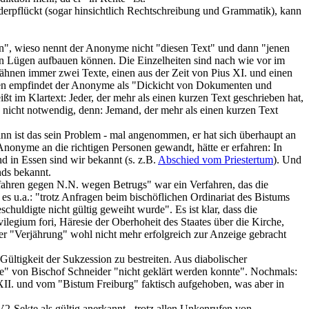
derpflückt (sogar hinsichtlich Rechtschreibung und Grammatik), kann
hen", wieso nennt der Anonyme nicht "diesen Text" und dann "jenen
en Lügen aufbauen können. Die Einzelheiten sind nach wie vor im
wähnen immer zwei Texte, einen aus der Zeit von Pius XI. und einen
ungen empfindet der Anonyme als "Dickicht von Dokumenten und
t im Klartext: Jeder, der mehr als einen kurzen Text geschrieben hat,
ch nicht notwendig, denn: Jemand, der mehr als einen kurzen Text
nn ist das sein Problem - mal angenommen, er hat sich überhaupt an
Anonyme an die richtigen Personen gewandt, hätte er erfahren: In
nd in Essen sind wir bekannt (s. z.B.
Abschied vom Priestertum
). Und
nds bekannt.
fahren gegen N.N. wegen Betrugs" war ein Verfahren, das die
es u.a.: "trotz Anfragen beim bischöflichen Ordinariat des Bistums
huldigte nicht gültig geweiht wurde". Es ist klar, dass die
legium fori, Häresie der Oberhoheit des Staates über die Kirche,
r "Verjährung" wohl nicht mehr erfolgreich zur Anzeige gebracht
Gültigkeit der Sukzession zu bestreiten. Aus diabolischer
ihe" von Bischof Schneider "nicht geklärt werden konnte". Nochmals:
s XII. und vom "Bistum Freiburg" faktisch aufgehoben, was aber in
2-Sekte als gültig anerkannt - trotz allen Unkenrufen von