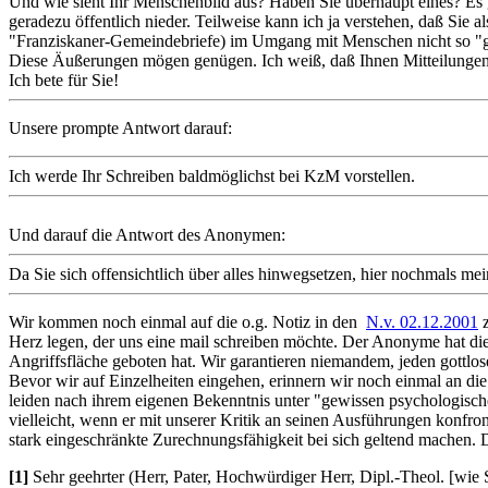
Und wie sieht Ihr Menschenbild aus? Haben Sie überhaupt eines? Es 
geradezu öffentlich nieder. Teilweise kann ich ja verstehen, daß Sie a
"Franziskaner-Gemeindebriefe) im Umgang mit Menschen nicht so "geüb
Diese Äußerungen mögen genügen. Ich weiß, daß Ihnen Mitteilungen di
Ich bete für Sie!
Unsere prompte Antwort darauf:
Ich werde Ihr Schreiben baldmöglichst bei KzM vorstellen.
Und darauf die Antwort des Anonymen:
Da Sie sich offensichtlich über alles hinwegsetzen, hier nochmals me
Wir kommen noch einmal auf die o.g. Notiz in den
N.v. 02.12.2001
z
Herz legen, der uns eine mail schreiben möchte. Der Anonyme hat die
Angriffsfläche geboten hat. Wir garantieren niemandem, jeden gottlo
Bevor wir auf Einzelheiten eingehen, erinnern wir noch einmal an die
leiden nach ihrem eigenen Bekenntnis unter "gewissen psychologisch
vielleicht, wenn er mit unserer Kritik an seinen Ausführungen konfro
stark eingeschränkte Zurechnungsfähigkeit bei sich geltend machen. 
[1]
Sehr geehrter (Herr, Pater, Hochwürdiger Herr, Dipl.-Theol. [wie