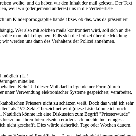
reisen wollte, und da haben wir den Inhalt der mail gelesen. Der Text
n, weil wir (oder jemand anderes) uns in die Verteilerliste
 sich um Kinderpornographie handelt bzw. ob das, was da präsentiert
hängig. Wer also mit solchen mails konfrontiert wird, soll sich an die
 sollte man nicht eingehen. Falls sich die Polizei über die Meldung
en; wir werden uns dann des Verhaltens der Polizei annehmen.
d möglich]) L.!
ßerungen mitteilen.
rbehalten. Kein Teil dieser Mail darf in irgendeiner Form (durch
der unter Verwendung elektronischer Systeme gespeichert, verarbeitet,
atholischen Priesters nicht zu schätzen weiß. Doch das weiß ich sehr
alter" als "V2-Sekte" bezeichnet wird (diese Liste könnte ich noch
en. Natürlich könnte ich eine Diskussion zum Begriff "Priesterwürde"
 hierzu auf Ihren Internetseiten erörtert. Ich möchte hier einiges -
 ich nicht geschafft. Dies würde sicherlich Tage oder Wochen dauern,
einige Worte und Begriffe in "...", was jedoch nicht immer unbedingt