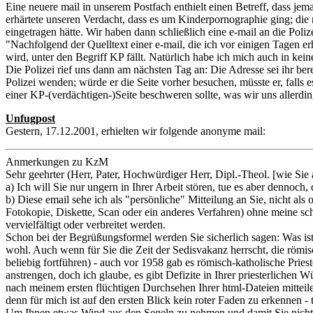
Eine neuere mail in unserem Postfach enthielt einen Betreff, dass jem
erhärtete unseren Verdacht, dass es um Kinderpornographie ging; die m
eingetragen hätte. Wir haben dann schließlich eine e-mail an die Poliz
"Nachfolgend der Quelltext einer e-mail, die ich vor einigen Tagen er
wird, unter den Begriff KP fällt. Natürlich habe ich mich auch in keine
Die Polizei rief uns dann am nächsten Tag an: Die Adresse sei ihr bere
Polizei wenden; würde er die Seite vorher besuchen, müsste er, falls 
einer KP-(verdächtigen-)Seite beschweren sollte, was wir uns allerdi
Unfugpost
Gestern, 17.12.2001, erhielten wir folgende anonyme mail:
Anmerkungen zu KzM
Sehr geehrter (Herr, Pater, Hochwürdiger Herr, Dipl.-Theol. [wie Si
a) Ich will Sie nur ungern in Ihrer Arbeit stören, tue es aber dennoc
b) Diese email sehe ich als "persönliche" Mitteilung an Sie, nicht als
Fotokopie, Diskette, Scan oder ein anderes Verfahren) ohne meine sch
vervielfältigt oder verbreitet werden.
Schon bei der Begrüßungsformel werden Sie sicherlich sagen: Was ist
wohl. Auch wenn für Sie die Zeit der Sedisvakanz herrscht, die römisc
beliebig fortführen) - auch vor 1958 gab es römisch-katholische Pries
anstrengen, doch ich glaube, es gibt Defizite in Ihrer priesterlichen Wü
nach meinem ersten flüchtigen Durchsehen Ihrer html-Dateien mitteile
denn für mich ist auf den ersten Blick kein roter Faden zu erkennen - 
Um Ihnen etwas Wind aus den Segeln zu nehmen und damit Sie nicht je