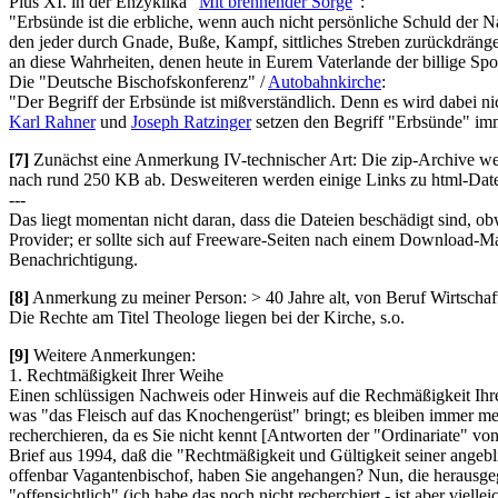
Pius XI. in der Enzyklika "
Mit brennender Sorge
":
"Erbsünde ist die erbliche, wenn auch nicht persönliche Schuld de
den jeder durch Gnade, Buße, Kampf, sittliches Streben zurückdrän
an diese Wahrheiten, denen heute in Eurem Vaterlande der billige Spot
Die "Deutsche Bischofskonferenz" /
Autobahnkirche
:
"Der Begriff der Erbsünde ist mißverständlich. Denn es wird dabei nich
Karl Rahner
und
Joseph Ratzinger
setzen den Begriff "Erbsünde" imm
[7]
Zunächst eine Anmerkung IV-technischer Art: Die zip-Archive we
nach rund 250 KB ab. Desweiteren werden einige Links zu html-Date
---
Das liegt momentan nicht daran, dass die Dateien beschädigt sind, 
Provider; er sollte sich auf Freeware-Seiten nach einem Download-Ma
Benachrichtigung.
[8]
Anmerkung zu meiner Person: > 40 Jahre alt, von Beruf Wirtschafts
Die Rechte am Titel Theologe liegen bei der Kirche, s.o.
[9]
Weitere Anmerkungen:
1. Rechtmäßigkeit Ihrer Weihe
Einen schlüssigen Nachweis oder Hinweis auf die Rechmäßigkeit Ihrer
was "das Fleisch auf das Knochengerüst" bringt; es bleiben immer me
recherchieren, da es Sie nicht kennt [Antworten der "Ordinariate" v
Brief aus 1994, daß die "Rechtmäßigkeit und Gültigkeit seiner angebli
offenbar Vagantenbischof, haben Sie angehangen? Nun, die herausgeg
"offensichtlich" (ich habe das noch nicht recherchiert - ist aber vielle