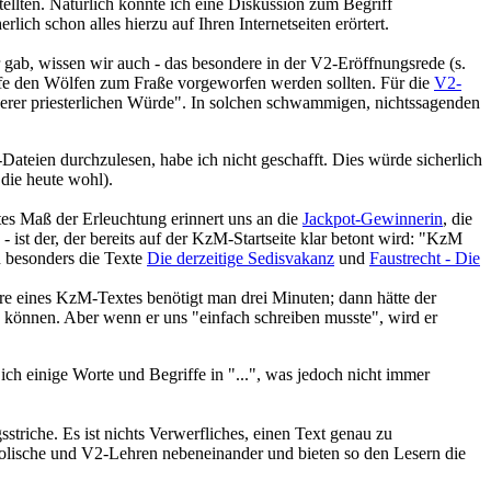
tellten. Natürlich könnte ich eine Diskussion zum Begriff
lich schon alles hierzu auf Ihren Internetseiten erörtert.
r gab, wissen wir auch - das besondere in der V2-Eröffnungsrede (s.
chafe den Wölfen zum Fraße vorgeworfen werden sollten. Für die
V2-
serer priesterlichen Würde". In solchen schwammigen, nichtssagenden
-Dateien durchzulesen, habe ich nicht geschafft. Dies würde sicherlich
 die heute wohl).
tes Maß der Erleuchtung erinnert uns an die
Jackpot-Gewinnerin
, die
 ist der, der bereits auf der KzM-Startseite klar betont wird: "KzM
en besonders die Texte
Die derzeitige Sedisvakanz
und
Faustrecht - Die
re eines KzM-Textes benötigt man drei Minuten; dann hätte der
n können. Aber wenn er uns "einfach schreiben musste", wird er
ch einige Worte und Begriffe in "...", was jedoch nicht immer
sstriche. Es ist nichts Verwerfliches, einen Text genau zu
tholische und V2-Lehren nebeneinander und bieten so den Lesern die