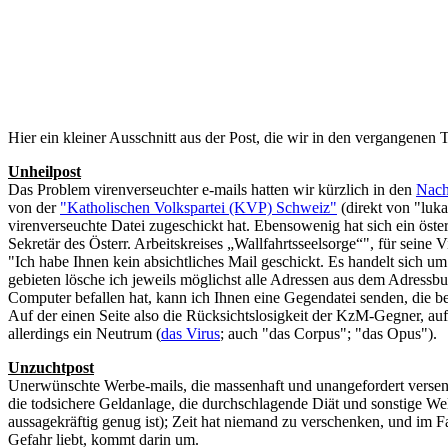
Hier ein kleiner Ausschnitt aus der Post, die wir in den vergangene
Unheilpost
Das Problem virenverseuchter e-mails hatten wir kürzlich in den
Nach
von der
"Katholischen Volkspartei (KVP) Schweiz"
(direkt von "luka
virenverseuchte Datei zugeschickt hat. Ebensowenig hat sich ein ös
Sekretär des Österr. Arbeitskreises „Wallfahrtsseelsorge“", für seine
"Ich habe Ihnen kein absichtliches Mail geschickt. Es handelt sich 
gebieten lösche ich jeweils möglichst alle Adressen aus dem Adressbuc
Computer befallen hat, kann ich Ihnen eine Gegendatei senden, die bei
Auf der einen Seite also die Rücksichtslosigkeit der KzM-Gegner, auf 
allerdings ein Neutrum (
das Virus
; auch "das Corpus"; "das Opus").
Unzuchtpost
Unerwünschte Werbe-mails, die massenhaft und unangefordert versen
die todsichere Geldanlage, die durchschlagende Diät und sonstige We
aussagekräftig genug ist); Zeit hat niemand zu verschenken, und im 
Gefahr liebt, kommt darin um.