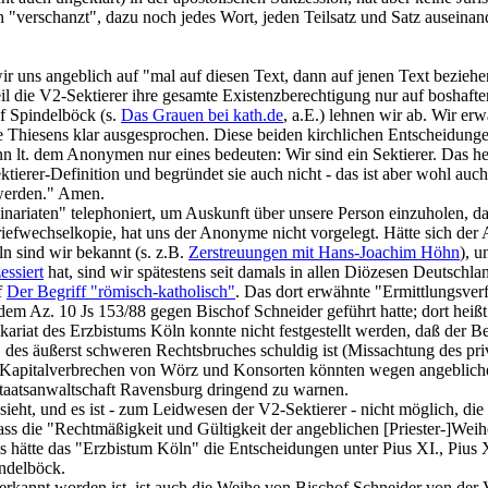
"verschanzt", dazu noch jedes Wort, jeden Teilsatz und Satz auseinan
 wir uns angeblich auf "mal auf diesen Text, dann auf jenen Text bezie
l die V2-Sektierer ihre gesamte Existenzberechtigung nur auf boshaft
f Spindelböck (s.
Das Grauen bei kath.de
, a.E.) lehnen wir ab. Wir er
ihe Thiesens klar ausgesprochen. Diese beiden kirchlichen Entscheid
n lt. dem Anonymen nur eines bedeuten: Wir sind ein Sektierer. Das heiß
ektierer-Definition und begründet sie auch nicht - das ist aber wohl au
 werden." Amen.
ariaten" telephoniert, um Auskunft über unsere Person einzuholen, da
iefwechselkopie, hat uns der Anonyme nicht vorgelegt. Hätte sich der 
ln sind wir bekannt (s. z.B.
Zerstreuungen mit Hans-Joachim Höhn
), u
essiert
hat, sind wir spätestens seit damals in allen Diözesen Deutschla
f
Der Begriff "römisch-katholisch"
. Das dort erwähnte "Ermittlungsver
dem Az. 10 Js 153/88 gegen Bischof Schneider geführt hatte; dort heißt 
iat des Erzbistums Köln konnte nicht festgestellt werden, daß der Besc
es äußerst schweren Rechtsbruches schuldig ist (Missachtung des privi
e Kapitalverbrechen von Wörz und Konsorten könnten wegen angebliche
Staatsanwaltschaft Ravensburg dringend zu warnen.
sieht, und es ist - zum Leidwesen der V2-Sektierer - nicht möglich, die 
dass die "Rechtmäßigkeit und Gültigkeit der angeblichen [Priester-]We
alls hätte das "Erzbistum Köln" die Entscheidungen unter Pius XI., Piu
ndelböck.
rkannt worden ist, ist auch die Weihe von Bischof Schneider von der V