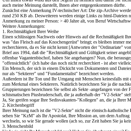
auch meine Meinung darstellt, Ihnen aber entgegenkommen dürfte.
Zunächst eine Anmerkung IV-technischer Art: Die zip-Archive werde
rund 250 KB ab. Desweiteren werden einige Links zu html-Dateien n
Anmerkung zu meiner Person: > 40 Jahre alt, von Beruf Wirtschaftswis
Weitere Anmerkungen:
1. Rechtmäßigkeit Ihrer Weihe
Einen schlüssigen Nachweis oder Hinweis auf die Rechmäßigkeit Ihrer
was "das Fleisch auf das Knochengerüst" bringt; es bleiben immer me
recherchieren, da es Sie nicht kennt [Antworten der "Ordinariate" v
Brief aus 1994, daß die "Rechtmäßigkeit und Gültigkeit seiner angebli
offenbar Vagantenbischof, haben Sie angehangen? Nun, die herausgeg
"offensichtlich" (ich habe das noch nicht recherchiert - ist aber vielle
Ein Mensch, der sich in einem Dickicht von Dokumenten und Dateien 
nur als "Sektierer" und "Fundamentalist" bezeichnet werden.
Außerdem ist Ihr Ton und Ihr Umgang mit Menschen keinesfalls mit de
zum Merkmal eines Sektierers. Natürlich bezeichnen Sie ja die nachko
Gruppierungen bezeichnen Sie selbst als Sekte -angefangen von der 
schismatischen Piusbruderschaft, die ja außerhalb der "V2-Sekte" steht
Ja, Sie greifen sogar Ihre Sedisvakanten-"Kollegen" an, die ja Ihrer
2. Kirchenbegriff
Ihrer Meinung nach ist die "V2-Sekte" nicht die römisch-katholische K
sehen Sie "KzM" als Ihr Apostolat, Ihre Mission an, um dem Auftrag u
wechseln, so wie Sie gerade wollen (ach so, zur Zeit haben Sie ja kein
3. Menschenbild