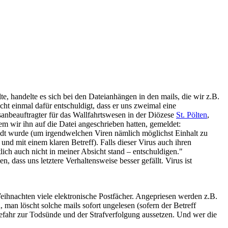
lte, handelte es sich bei den Dateianhängen in den mails, die wir z.B.
cht einmal dafür entschuldigt, dass er uns zweimal eine
anbeauftragter für das Wallfahrtswesen in der Diözese
St. Pölten
,
dem wir ihn auf die Datei angeschrieben hatten, gemeldet:
andt wurde (um irgendwelchen Viren nämlich möglichst Einhalt zu
und mit einem klaren Betreff). Falls dieser Virus auch ihren
lich auch nicht in meiner Absicht stand – entschuldigen."
 dass uns letztere Verhaltensweise besser gefällt. Virus ist
hnachten viele elektronische Postfächer. Angepriesen werden z.B.
an löscht solche mails sofort ungelesen (sofern der Betreff
Gefahr zur Todsünde und der Strafverfolgung aussetzen. Und wer die