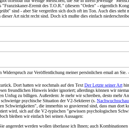
gibt offenbar nur wenige Menschen, die Sie in ihrem jeweilige "Mensc
ls "Franziskaner-Eremit des T.O.R." (diesem "Orden" - eigentlich Kongre
t" sind - aber Sie vergreifen sich doch oft im Ton. Auch dies steht m
eser Art nicht recht sind. Doch ich mußte dies einfach niederschreib
in Widerspruch zur Veröffentlichung meiner persönlichen email an Sie. 
urück. Dort hatten wir nochmals auf den Text
Der Letzte seiner Art
hin
sen freundlichen Hinweis leider ignoriert; allerdings können wir nie
sen Unfug zu billigen. Außerdem: Je mehr wir schreiben, desto mehr An
 schwierige psychische Situation der V2-Sektierer (s.
Nachwuchsschaus
en Schwierigkeiten", die immerhin so gravierend sind, dass man dort
ntiert wird, sich auf die V2-typischen "gewissen psychologischen Schwi
Doch bleiben wir einfach bei seinen Aussagen:
 Sie angeredet werden wollen überlasse ich Ihnen; auch Kombinationen 